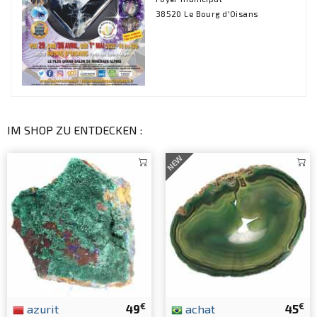
38520 Le Bourg d'Oisans
IM SHOP ZU ENTDECKEN :
NEW
€
€
azurit
49
achat
45