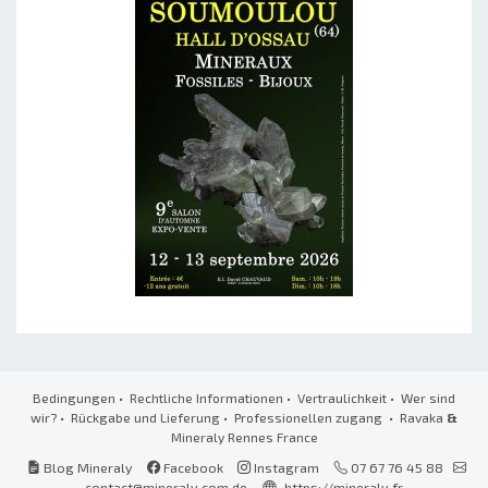
Bedingungen
•
Rechtliche Informationen
•
Vertraulichkeit
•
Wer sind
wir?
•
Rückgabe und Lieferung
•
Professionellen zugang
• Ravaka
&
Mineraly Rennes France
Blog Mineraly
Facebook
Instagram
07 67 76 45 88
contact@mineraly.com.de
https://mineraly.fr