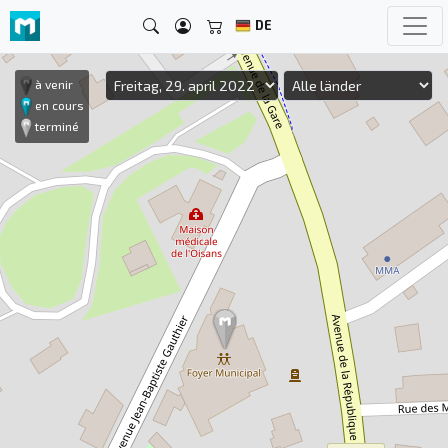
DE
à venir
en cours
terminé