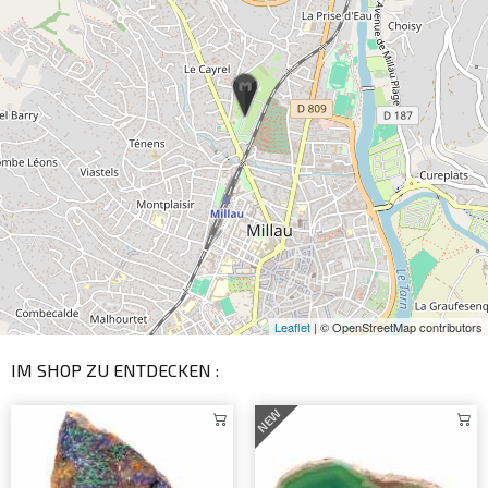
Leaflet
| © OpenStreetMap contributors
IM SHOP ZU ENTDECKEN :
NEW