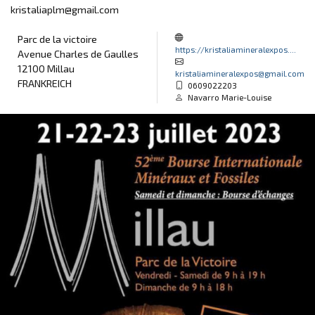
kristaliaplm@gmail.com
Parc de la victoire
https://kristaliamineralexpos....
Avenue Charles de Gaulles
12100 Millau
kristaliamineralexpos@gmail.com
FRANKREICH
0609022203
Navarro Marie-Louise