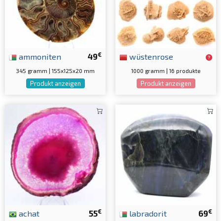
€
ammoniten
49
wüstenrose
345 gramm | 155x125x20 mm
1000 gramm | 16 produkte
Produkt anzeigen
Produkt anzeigen
€
€
achat
55
labradorit
69