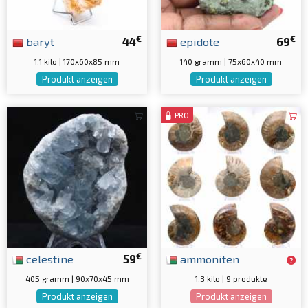
€
€
baryt
44
epidote
69
1.1 kilo | 170x60x85 mm
140 gramm | 75x60x40 mm
Produkt anzeigen
Produkt anzeigen
PRO
€
celestine
59
ammoniten
405 gramm | 90x70x45 mm
1.3 kilo | 9 produkte
Produkt anzeigen
Produkt anzeigen