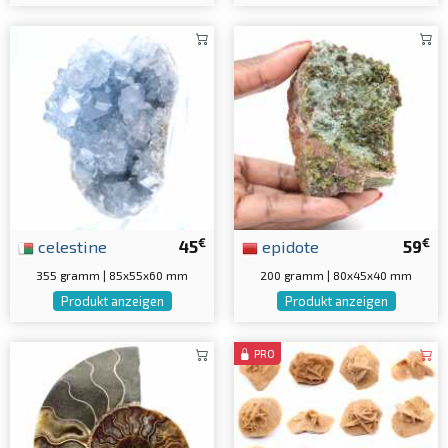
€
€
celestine
45
epidote
59
355 gramm | 85x55x60 mm
200 gramm | 80x45x40 mm
Produkt anzeigen
Produkt anzeigen
PRO