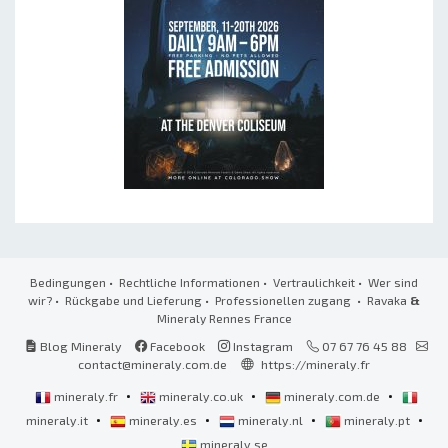
Bedingungen
•
Rechtliche Informationen
•
Vertraulichkeit
•
Wer sind
wir?
•
Rückgabe und Lieferung
•
Professionellen zugang
• Ravaka
&
Mineraly Rennes France
Blog Mineraly
Facebook
Instagram
07 67 76 45 88
contact@mineraly.com.de
https://mineraly.fr
•
•
•
mineraly.fr
mineraly.co.uk
mineraly.com.de
•
•
•
•
mineraly.it
mineraly.es
mineraly.nl
mineraly.pt
mineraly.se