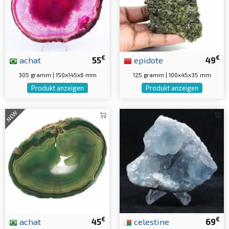
€
€
achat
55
epidote
49
305 gramm | 150x145x6 mm
125 gramm | 100x45x35 mm
Produkt anzeigen
Produkt anzeigen
NEW
€
€
achat
45
celestine
69