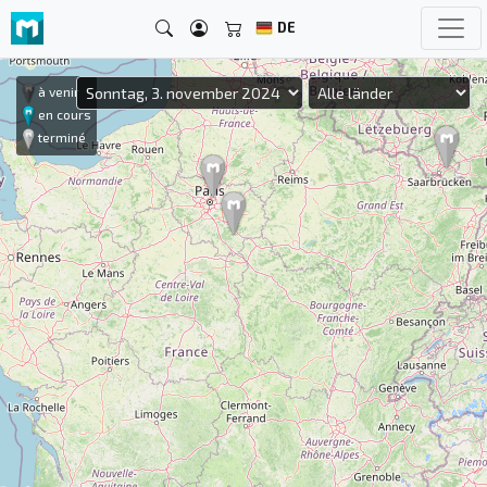
DE
à venir
en cours
terminé