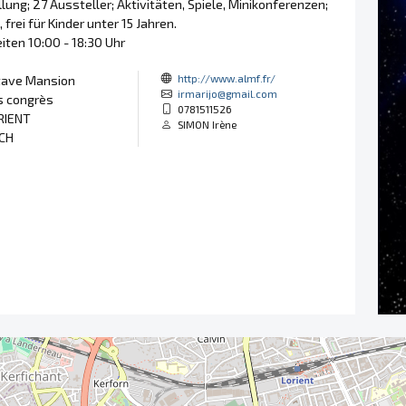
lung; 27 Aussteller; Aktivitäten, Spiele, Minikonferenzen;
€, frei für Kinder unter 15 Jahren.
iten 10:00 - 18:30 Uhr
http://www.almf.fr/
tave Mansion
irmarijo@gmail.com
s congrès
0781511526
RIENT
SIMON Irène
CH