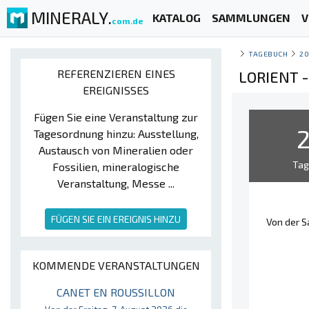
MINERALY.
KATALOG
SAMMLUNGEN
V
com.de
TAGEBUCH
20
REFERENZIEREN EINES
LORIENT 
EREIGNISSES
Fügen Sie eine Veranstaltung zur
Tagesordnung hinzu: Ausstellung,
Austausch von Mineralien oder
Ta
Fossilien, mineralogische
Veranstaltung, Messe ...
FÜGEN SIE EIN EREIGNIS HINZU
Von der S
KOMMENDE VERANSTALTUNGEN
CANET EN ROUSSILLON