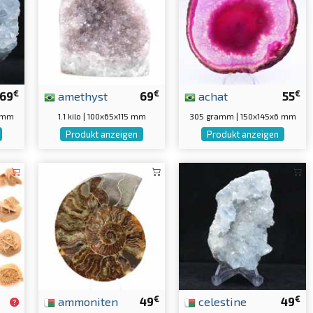
€
€
€
69
amethyst
69
achat
55
5 mm
1.1 kilo | 100x65x115 mm
305 gramm | 150x145x6 mm
Produkt anzeigen
Produkt anzeigen
€
€
ammoniten
49
celestine
49