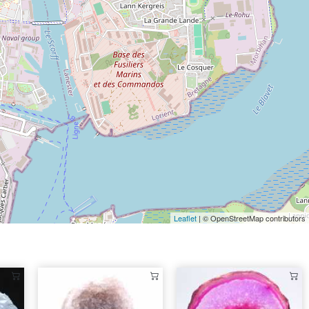
Leaflet
| © OpenStreetMap contributors