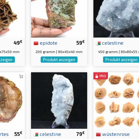
€
€
49
epidote
59
celestine
0x75x50 mm
200 gramm | 80x45x40 mm
450 gramm | 80x80x5
nzeigen
Produkt anzeigen
Produkt anzeigen
PRO
€
€
rtes
55
celestine
79
wüstenrose