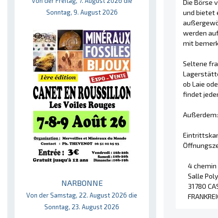
Von der Freitag, 7. August 2026 die
Die Börse 
Sonntag, 9. August 2026
und bietet 
außergewöh
werden auf
mit bemerk
Seltene fr
Lagerstätt
ob Laie od
findet jede
Außerdem: 
Eintrittska
Öffnungszei
4 chemin 
Salle Pol
NARBONNE
31780 CA
Von der Samstag, 22. August 2026 die
FRANKREI
Sonntag, 23. August 2026