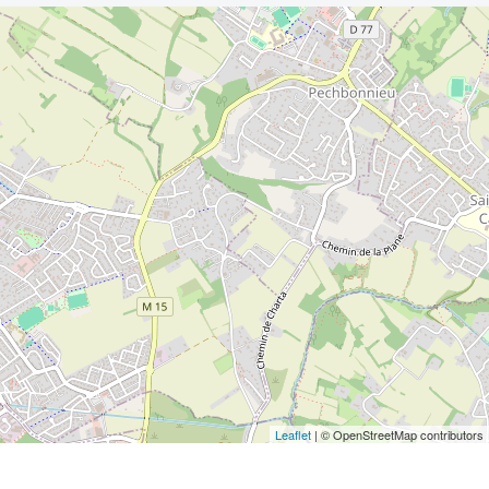
Leaflet
| © OpenStreetMap contributors