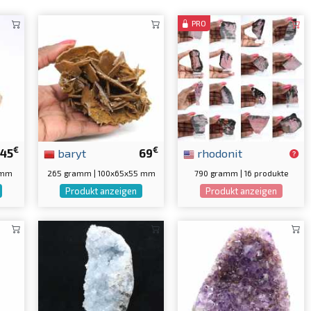
PRO
€
€
45
baryt
69
rhodonit
 mm
265 gramm | 100x65x55 mm
790 gramm | 16 produkte
Produkt anzeigen
Produkt anzeigen