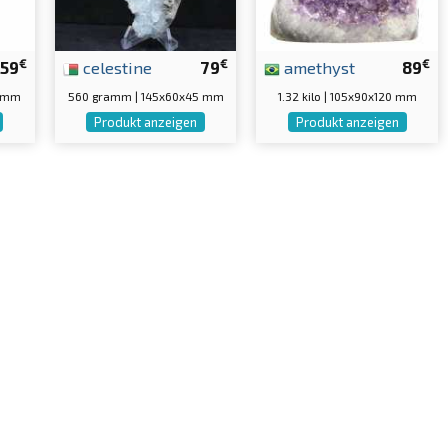
€
€
€
59
celestine
79
amethyst
89
5 mm
560 gramm | 145x60x45 mm
1.32 kilo | 105x90x120 mm
Produkt anzeigen
Produkt anzeigen