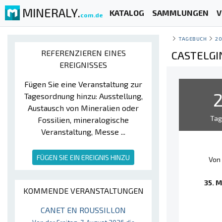
MINERALY.
KATALOG
SAMMLUNGEN
V
com.de
TAGEBUCH
20
REFERENZIEREN EINES
CASTELGI
EREIGNISSES
Fügen Sie eine Veranstaltung zur
Tagesordnung hinzu: Ausstellung,
Austausch von Mineralien oder
Ta
Fossilien, mineralogische
Veranstaltung, Messe ...
FÜGEN SIE EIN EREIGNIS HINZU
Von 
35. M
KOMMENDE VERANSTALTUNGEN
CANET EN ROUSSILLON