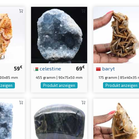
€
€
59
celestine
69
baryt
5x100x85 mm
455 gramm | 90x75x50 mm
175 gramm | 85x40x35
nzeigen
Produkt anzeigen
Produkt anzeigen