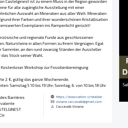
von Castelginest ist zu einem Muss in der Region geworden
eine für alle zugängliche Ausstellung mit einer
nlichen Auswahl an Mineralien aus aller Welt. Mineralien
grund ihrer Farben und ihrer wunderschönen Kristallisation
enswerten Exemplaren ins Rampenlicht gerückt!
anzösische und regionale Funde aus geschlossenen
en. Natursteine in allen Formen zu Ihrem Vergnügen. Egal
er Sammler, an den rund zwanzig Ständen der Aussteller
r das Stück seiner Wahl.
Kostenloser Workshop zur Fossilienbereinigung
rte 2 €, gültig das ganze Wochenende.
ten: Samstag 5 10 bis 19 Uhr; Sonntag, 6. von 10 bis 18 Uhr
https://association-cristalder...
des Barrières
viviane.caccavelli@gmail.com
yvalente
Caccavelli Viviane
STELGINEST
CH