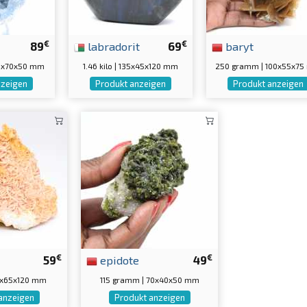
€
€
89
labradorit
69
baryt
15x70x50 mm
1.46 kilo | 135x45x120 mm
250 gramm | 100x55x7
nzeigen
Produkt anzeigen
Produkt anzeigen
€
€
59
epidote
49
160x65x120 mm
115 gramm | 70x40x50 mm
anzeigen
Produkt anzeigen