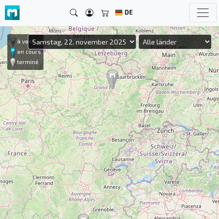
DE
à venir
en cours
terminé