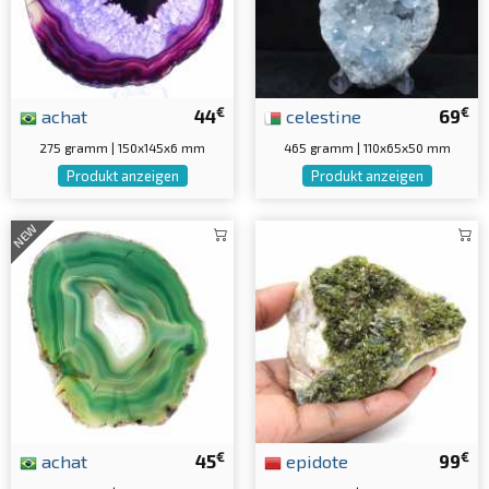
€
€
achat
44
celestine
69
275 gramm | 150x145x6 mm
465 gramm | 110x65x50 mm
Produkt anzeigen
Produkt anzeigen
NEW
€
€
achat
45
epidote
99