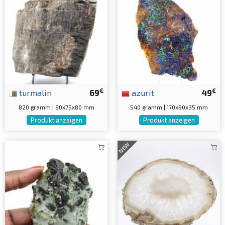
€
€
turmalin
69
azurit
49
820 gramm | 80x75x80 mm
540 gramm | 170x90x35 mm
Produkt anzeigen
Produkt anzeigen
NEW