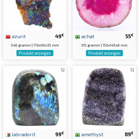
€
€
azurit
49
achat
55
540 gramm | 170x90x35 mm
315 gramm | 150x145x6 mm
Produkt anzeigen
Produkt anzeigen
€
€
labradorit
99
amethyst
89