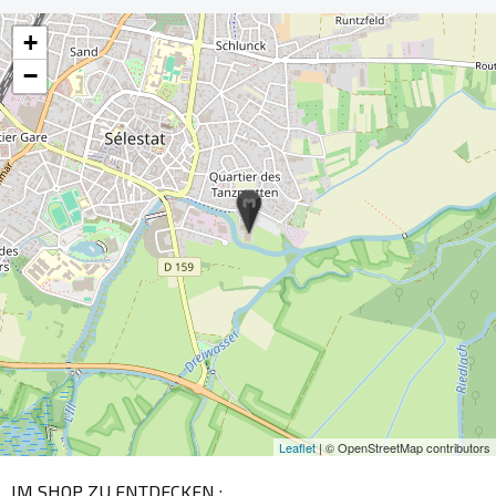
+
−
Leaflet
| © OpenStreetMap contributors
IM SHOP ZU ENTDECKEN :