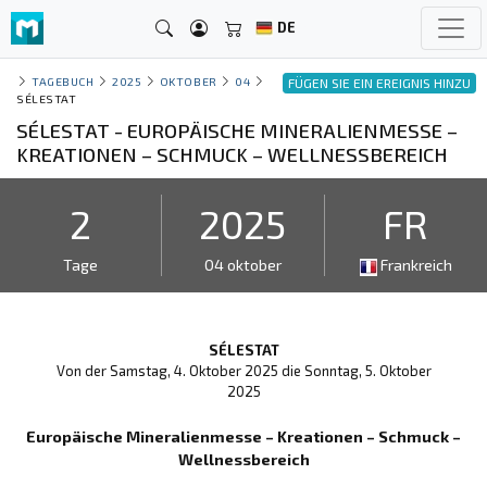
DE
TAGEBUCH
2025
OKTOBER
04
FÜGEN SIE EIN EREIGNIS HINZU
SÉLESTAT
SÉLESTAT - EUROPÄISCHE MINERALIENMESSE –
KREATIONEN – SCHMUCK – WELLNESSBEREICH
2
2025
FR
Tage
04 oktober
Frankreich
SÉLESTAT
Von der Samstag, 4. Oktober 2025 die Sonntag, 5. Oktober
2025
Europäische Mineralienmesse – Kreationen – Schmuck –
Wellnessbereich