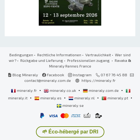
Bedingungen
•
Rechtliche Informationen
•
Vertraulichkeit
•
Wer sind
wir?
•
Rückgabe und Lieferung
•
Professionellen zugang
• Ravaka
&
Mineraly Rennes France
Blog Mineraly
Facebook
Instagram
07 67 76 45 88
contact@mineraly.com.de
https://mineraly.fr
•
•
•
mineraly.fr
mineraly.co.uk
mineraly.com.de
•
•
•
•
mineraly.it
mineraly.es
mineraly.nl
mineraly.pt
mineraly.se
🌱 Éco-hébergé par DRI