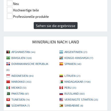
Neu
Hochwertige teile
Professionelle produkte
Sehen sie die ergebnisse
MINERALIEN NACH LAND
AFGHANISTAN
ARGENTINIEN
(44)
(21)
BRASILIEN
KONGO-KINSHASA
(128)
(17)
DOMINIKANISCHE REPUBLIK
SPANIEN
(48)
(8)
INDONESIEN
LITAUEN
(84)
(21)
MAROKKO
MADAGASKAR
(353)
(1709)
MEXIKO
PERU
(51)
(31)
PAKISTAN
RUSSLAND
(67)
(80)
TUNESIEN
VEREINIGTE STAATEN
(14)
(25)
SÜDAFRIKA
SIMBABWE
(7)
(6)