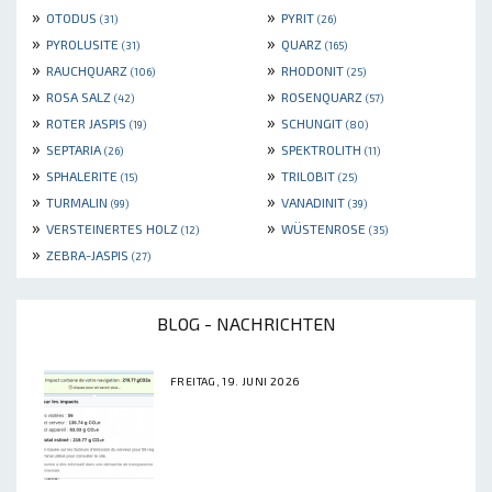
»
»
OTODUS
PYRIT
(31)
(26)
»
»
PYROLUSITE
QUARZ
(31)
(165)
»
»
RAUCHQUARZ
RHODONIT
(106)
(25)
»
»
ROSA SALZ
ROSENQUARZ
(42)
(57)
»
»
ROTER JASPIS
SCHUNGIT
(19)
(80)
»
»
SEPTARIA
SPEKTROLITH
(26)
(11)
»
»
SPHALERITE
TRILOBIT
(15)
(25)
»
»
TURMALIN
VANADINIT
(99)
(39)
»
»
VERSTEINERTES HOLZ
WÜSTENROSE
(12)
(35)
»
ZEBRA-JASPIS
(27)
BLOG - NACHRICHTEN
FREITAG, 19. JUNI 2026