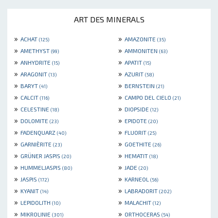
ART DES MINERALS
»
»
ACHAT
AMAZONITE
(125)
(35)
»
»
AMETHYST
AMMONITEN
(99)
(63)
»
»
ANHYDRITE
APATIT
(15)
(15)
»
»
ARAGONIT
AZURIT
(13)
(58)
»
»
BARYT
BERNSTEIN
(41)
(21)
»
»
CALCIT
CAMPO DEL CIELO
(116)
(21)
»
»
CELESTINE
DIOPSIDE
(18)
(12)
»
»
DOLOMITE
EPIDOTE
(23)
(20)
»
»
FADENQUARZ
FLUORIT
(40)
(25)
»
»
GARNIÈRITE
GOETHITE
(23)
(26)
»
»
GRÜNER JASPIS
HEMATIT
(20)
(18)
»
»
HUMMELJASPIS
JADE
(80)
(20)
»
»
JASPIS
KARNEOL
(172)
(56)
»
»
KYANIT
LABRADORIT
(14)
(202)
»
»
LEPIDOLITH
MALACHIT
(10)
(12)
»
»
MIKROLINIE
ORTHOCERAS
(301)
(54)