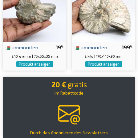
€
€
ammoniten
19
ammoniten
199
240 gramm | 75x55x35 mm
2 kilo | 170x140x90 mm
Produkt anzeigen
Produkt anzeigen
20 €
gratis
im Rabattcode
Durch das Abonnieren des Newsletters