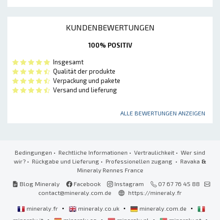
KUNDENBEWERTUNGEN
100% POSITIV
Insgesamt
Qualität der produkte
Verpackung und pakete
Versand und lieferung
ALLE BEWERTUNGEN ANZEIGEN
Bedingungen
•
Rechtliche Informationen
•
Vertraulichkeit
•
Wer sind
wir?
•
Rückgabe und Lieferung
•
Professionellen zugang
• Ravaka
&
Mineraly Rennes France
Blog Mineraly
Facebook
Instagram
07 67 76 45 88
contact@mineraly.com.de
https://mineraly.fr
•
•
•
mineraly.fr
mineraly.co.uk
mineraly.com.de
•
•
•
•