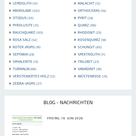
»
»
LEPIDOLITH
MALACHIT
(10)
(12)
»
»
MIKROLINIE
ORTHOCERAS
(301)
(54)
»
»
OTODUS
PYRIT
(30)
(26)
»
»
PYROLUSITE
QUARZ
(31)
(165)
»
»
RAUCHQUARZ
RHODONIT
(105)
(25)
»
»
ROSA SALZ
ROSENQUARZ
(42)
(56)
»
»
ROTER JASPIS
SCHUNGIT
(19)
(80)
»
»
SEPTARIA
SPEKTROLITH
(26)
(11)
»
»
SPHALERITE
TRILOBIT
(15)
(23)
»
»
TURMALIN
VANADINIT
(98)
(39)
»
»
VERSTEINERTES HOLZ
WÜSTENROSE
(12)
(35)
»
ZEBRA-JASPIS
(27)
BLOG - NACHRICHTEN
FREITAG, 19. JUNI 2026