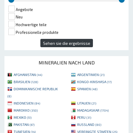
Angebote
Neu
Hochwertige teile
Professionelle produkte
Sehen sie die ergebnisse
MINERALIEN NACH LAND
AFGHANISTAN
ARGENTINIEN
(44)
(21)
BRASILIEN
KONGO-KINSHASA
(128)
(17)
DOMINIKANISCHE REPUBLIK
SPANIEN
(48)
(8)
INDONESIEN
LITAUEN
(84)
(21)
MAROKKO
MADAGASKAR
(350)
(1704)
MEXIKO
PERU
(51)
(31)
PAKISTAN
RUSSLAND
(67)
(80)
TUNESIEN
VEREINIGTE STAATEN
(14)
(25)