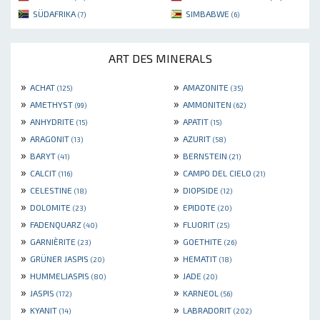
SÜDAFRIKA
SIMBABWE
(7)
(6)
ART DES MINERALS
»
»
ACHAT
AMAZONITE
(125)
(35)
»
»
AMETHYST
AMMONITEN
(99)
(62)
»
»
ANHYDRITE
APATIT
(15)
(15)
»
»
ARAGONIT
AZURIT
(13)
(58)
»
»
BARYT
BERNSTEIN
(41)
(21)
»
»
CALCIT
CAMPO DEL CIELO
(116)
(21)
»
»
CELESTINE
DIOPSIDE
(18)
(12)
»
»
DOLOMITE
EPIDOTE
(23)
(20)
»
»
FADENQUARZ
FLUORIT
(40)
(25)
»
»
GARNIÈRITE
GOETHITE
(23)
(26)
»
»
GRÜNER JASPIS
HEMATIT
(20)
(18)
»
»
HUMMELJASPIS
JADE
(80)
(20)
»
»
JASPIS
KARNEOL
(172)
(56)
»
»
KYANIT
LABRADORIT
(14)
(202)