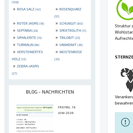
(106)
»
»
ROSA SALZ
ROSENQUARZ
(42)
(57)
»
»
ROTER JASPIS
SCHUNGIT
(19)
(80)
Struktur 
»
»
SEPTARIA
SPEKTROLITH
(26)
(11)
Wohlstand
»
»
SPHALERITE
TRILOBIT
Aufrechte
(15)
(25)
»
»
TURMALIN
VANADINIT
(99)
(39)
»
»
VERSTEINERTES
WÜSTENROSE
STERNZE
HOLZ
(12)
(35)
»
ZEBRA-JASPIS
(27)
BLOG - NACHRICHTEN
Verankeru
bewahren
FREITAG, 19.
JUNI 2026