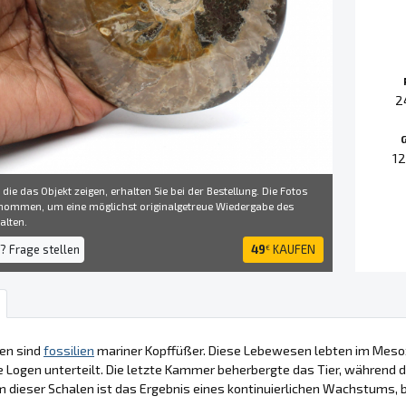
2
1
 die das Objekt zeigen, erhalten Sie bei der Bestellung. Die Fotos
ommen, um eine möglichst originalgetreue Wiedergabe des
alten.
? Frage stellen
49
KAUFEN
€
en sind
fossilien
mariner Kopffüßer. Diese Lebewesen lebten im Mesoz
 Logen unterteilt. Die letzte Kammer beherbergte das Tier, während di
m dieser Schalen ist das Ergebnis eines kontinuierlichen Wachstums, 