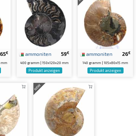
€
€
€
65
ammoniten
59
ammoniten
26
0 mm
400 gramm | 150x120x20 mm
140 gramm | 105x80x15 mm
Produkt anzeigen
Produkt anzeigen
NEW