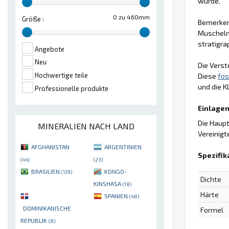
wurde.
0 zu 460mm
Größe :
Bemerken
Muscheln 
stratigra
Angebote
Neu
Die Vers
Hochwertige teile
Diese
fos
und die K
Professionelle produkte
Einlagen
Die Haup
MINERALIEN NACH LAND
Vereinigt
AFGHANISTAN
ARGENTINIEN
Spezifik
(44)
(23)
BRASILIEN
KONGO-
(129)
Dichte
KINSHASA
(18)
Härte
SPANIEN
(48)
DOMINIKANISCHE
Formel
REPUBLIK
(8)