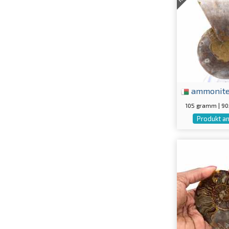
ammonit
105 gramm | 9
Produkt a