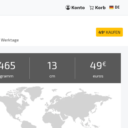
Konto
Korb
DE
49
KAUFEN
€
8
Werktage
465
13
49
€
gramm
cm
euros