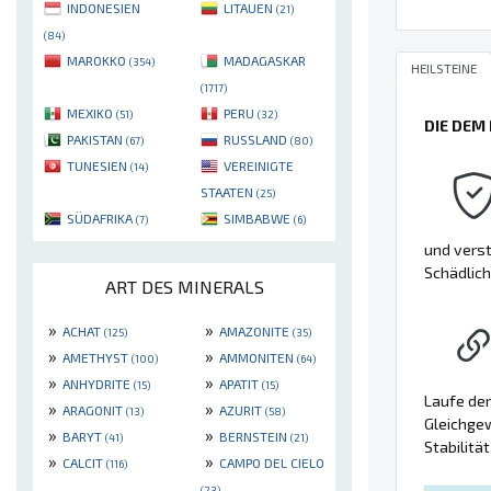
INDONESIEN
LITAUEN
(21)
(84)
MAROKKO
MADAGASKAR
(354)
HEILSTEINE
(1717)
MEXIKO
PERU
(51)
(32)
DIE DEM
PAKISTAN
RUSSLAND
(67)
(80)
TUNESIEN
VEREINIGTE
(14)
STAATEN
(25)
SÜDAFRIKA
SIMBABWE
(7)
(6)
und verst
Schädlich
ART DES MINERALS
»
»
ACHAT
AMAZONITE
(125)
(35)
»
»
AMETHYST
AMMONITEN
(100)
(64)
»
»
ANHYDRITE
APATIT
(15)
(15)
Laufe der 
»
»
ARAGONIT
AZURIT
(13)
(58)
Gleichgew
»
»
BARYT
BERNSTEIN
(41)
(21)
Stabilitä
»
»
CALCIT
CAMPO DEL CIELO
(116)
(23)