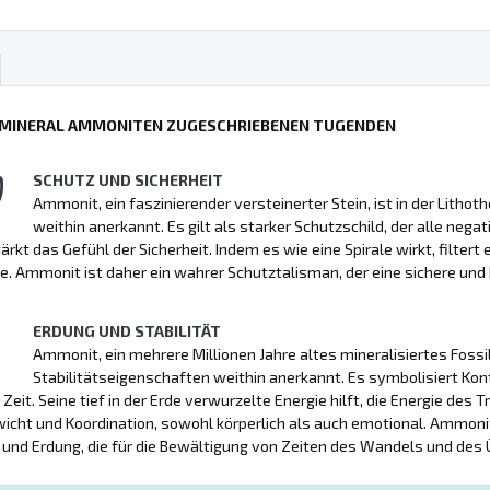
 MINERAL AMMONITEN ZUGESCHRIEBENEN TUGENDEN
SCHUTZ UND SICHERHEIT
Ammonit, ein faszinierender versteinerter Stein, ist in der Lith
weithin anerkannt. Es gilt als starker Schutzschild, der alle negat
ärkt das Gefühl der Sicherheit. Indem es wie eine Spirale wirkt, filtert
e. Ammonit ist daher ein wahrer Schutztalisman, der eine sichere u
ERDUNG UND STABILITÄT
Ammonit, ein mehrere Millionen Jahre altes mineralisiertes Fossi
Stabilitätseigenschaften weithin anerkannt. Es symbolisiert Konti
Zeit. Seine tief in der Erde verwurzelte Energie hilft, die Energie des T
icht und Koordination, sowohl körperlich als auch emotional. Ammonit 
t und Erdung, die für die Bewältigung von Zeiten des Wandels und des 