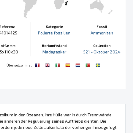
Referenz
Kategorie
Fossil
41014125
Polierte fossilien
Ammoniten
Größe mm
Herkunftsland
Collection
25x110x30
Madagaskar
521 - Oktober 2024
:
Übersetzen ins
oikum in den Ozeanen. Ihre Hülle war in durch Trennwände
e anderen der Regulierung seines Auftriebs dienten. Die
bei dem jede neue Zelle außerhalb der vorherigen hinzugefügt