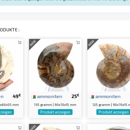
ODUKTE :
NEW
NEW
€
€
en
49
ammoniten
25
ammoniten
5x60x55 mm
135 gramm | 90x70x15 mm
125 gramm | 90x70x15
nzeigen
Produkt anzeigen
Produkt anzeigen
NEW