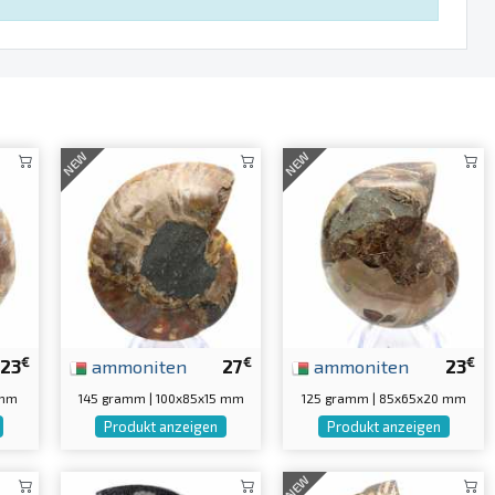
NEW
NEW
€
€
€
23
ammoniten
27
ammoniten
23
 mm
145 gramm | 100x85x15 mm
125 gramm | 85x65x20 mm
Produkt anzeigen
Produkt anzeigen
NEW