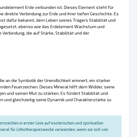
 Grundelement Erde verbunden ist. Dieses Element steht für
ine direkte Verbindung zur Erde und ihrer tiefen Geschichte. Es
 ist dafür bekannt, dem Leben seines Trägers Stabilität und
e eingesetzt, ebenso wie das Erdelement Wachstum und
erbindung, die auf Stärke, Stabilität und der
e an die Symbolik der Unendlichkeit erinnert, ein starker
den Feuerzeichen. Dieses Mineral hilft dem Widder, seine
gen und seinen Mut zu stärken. Es fördert Stabilität und
en und gleichzeitig seine Dynamik und Charakterstärke zu
nzeichen in erster Linie auf esoterischen und spirituellen
neral für Lithotherapiezwecke verwenden, wenn sie sich von