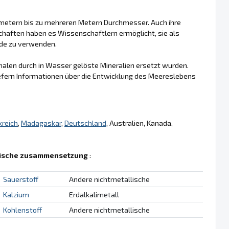
etern bis zu mehreren Metern Durchmesser. Auch ihre
chaften haben es Wissenschaftlern ermöglicht, sie als
rde zu verwenden.
Schalen durch in Wasser gelöste Mineralien ersetzt wurden.
iefern Informationen über die Entwicklung des Meereslebens
kreich
,
Madagaskar
,
Deutschland
, Australien, Kanada,
ische zusammensetzung
:
Sauerstoff
Andere nichtmetallische
Kalzium
Erdalkalimetall
Kohlenstoff
Andere nichtmetallische