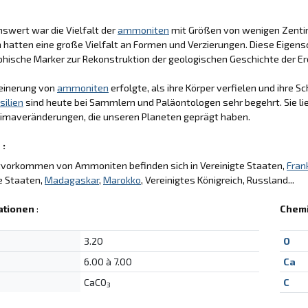
swert war die Vielfalt der
ammoniten
mit Größen von wenigen Zentim
hatten eine große Vielfalt an Formen und Verzierungen. Diese Eigens
phische Marker zur Rekonstruktion der geologischen Geschichte der E
teinerung von
ammoniten
erfolgte, als ihre Körper verfielen und ihre 
silien
sind heute bei Sammlern und Paläontologen sehr begehrt. Sie l
limaveränderungen, die unseren Planeten geprägt haben.
 :
tvorkommen von Ammoniten befinden sich in Vereinigte Staaten,
Fran
e Staaten,
Madagaskar
,
Marokko
, Vereinigtes Königreich, Russland...
ationen
:
Chem
3.20
O
6.00 à 7.00
Ca
CaCO
C
3