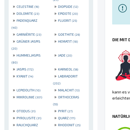
»
»
CELESTINE
DIOPSIDE
(19)
(12)
»
»
DOLOMITE
EPIDOTE
(23)
(20)
»
»
FADENQUARZ
FLUORIT
(25)
(40)
»
»
GARNIÈRITE
GOETHITE
(23)
(26)
DIE MIT
»
»
GRÜNER JASPIS
HEMATIT
(18)
(20)
»
»
HUMMELJASPIS
JADE
(20)
(80)
»
»
JASPIS
KARNEOL
(172)
(56)
»
»
KYANIT
LABRADORIT
(14)
(202)
»
»
LEPIDOLITH
MALACHIT
(10)
(13)
kann es v
»
»
MIKROLINIE
ORTHOCERAS
erleichte
(301)
(55)
»
»
OTODUS
PYRIT
(31)
(27)
NATÜRLI
»
»
PYROLUSITE
QUARZ
(31)
(171)
»
»
RAUCHQUARZ
RHODONIT
(25)