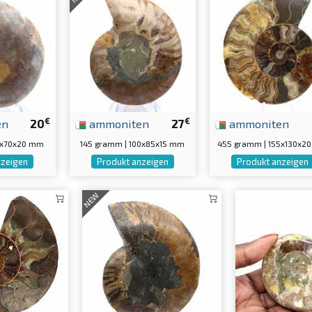
€
€
en
20
ammoniten
27
ammoniten
0x70x20 mm
145 gramm | 100x85x15 mm
455 gramm | 155x130x2
nzeigen
Produkt anzeigen
Produkt anzeigen
NEW