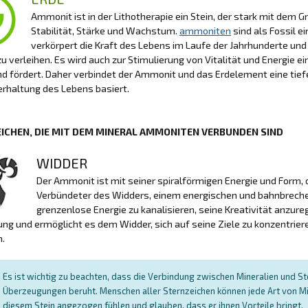
Ammonit ist in der Lithotherapie ein Stein, der stark mit dem
Stabilität, Stärke und Wachstum.
ammoniten
sind als Fossil e
verkörpert die Kraft des Lebens im Laufe der Jahrhunderte und
zu verleihen. Es wird auch zur Stimulierung von Vitalität und Energi
 fördert. Daher verbindet der Ammonit und das Erdelement eine tiefe V
rhaltung des Lebens basiert.
ICHEN, DIE MIT DEM MINERAL AMMONITEN VERBUNDEN SIND
WIDDER
Der Ammonit ist mit seiner spiralförmigen Energie und Form, di
Verbündeter des Widders, einem energischen und bahnbrechen
grenzenlose Energie zu kanalisieren, seine Kreativität anzure
ng und ermöglicht es dem Widder, sich auf seine Ziele zu konzentrier
.
Es ist wichtig zu beachten, dass die Verbindung zwischen Mineralien und Ster
Überzeugungen beruht. Menschen aller Sternzeichen können jede Art von Mi
diesem Stein angezogen fühlen und glauben, dass er ihnen Vorteile bringt.