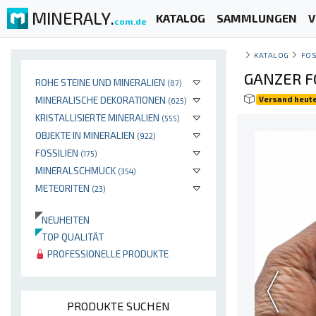
MINERALY.
KATALOG
SAMMLUNGEN
V
com.de
KATALOG
FOS
GANZER F
ROHE STEINE UND MINERALIEN
(87)
MINERALISCHE DEKORATIONEN
Versand heut
(625)
KRISTALLISIERTE MINERALIEN
(555)
OBJEKTE IN MINERALIEN
(922)
FOSSILIEN
(175)
MINERALSCHMUCK
(354)
METEORITEN
(23)
NEUHEITEN
TOP QUALITÄT
PROFESSIONELLE PRODUKTE
PRODUKTE SUCHEN