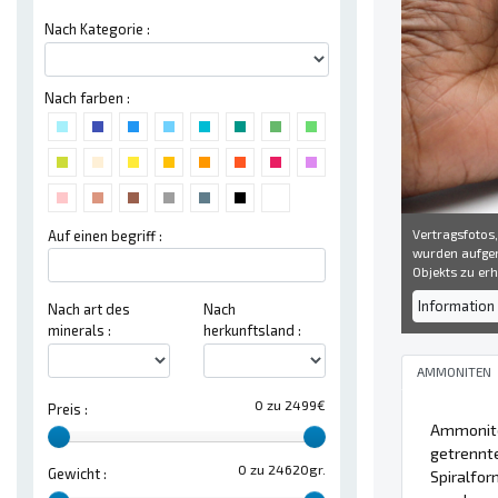
Nach Kategorie :
Nach farben :
Vertragsfotos,
Auf einen begriff :
wurden aufgen
Objekts zu erh
Information 
Nach art des
Nach
minerals :
herkunftsland :
AMMONITEN
0 zu 2499€
Preis :
Ammonit
getrennte
0 zu 24620gr.
Gewicht :
Spiralfor