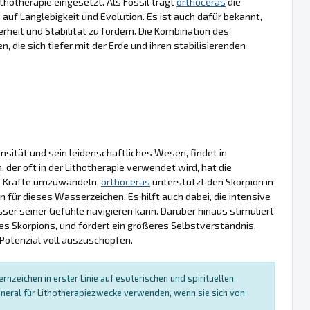
thotherapie eingesetzt. Als Fossil trägt
orthoceras
die
 auf Langlebigkeit und Evolution. Es ist auch dafür bekannt,
heit und Stabilität zu fördern. Die Kombination des
n, die sich tiefer mit der Erde und ihren stabilisierenden
nsität und sein leidenschaftliches Wesen, findet in
 der oft in der Lithotherapie verwendet wird, hat die
ive Kräfte umzuwandeln.
orthoceras
unterstützt den Skorpion in
ür dieses Wasserzeichen. Es hilft auch dabei, die intensive
sser seiner Gefühle navigieren kann. Darüber hinaus stimuliert
 Skorpions, und fördert ein größeres Selbstverständnis,
 Potenzial voll auszuschöpfen.
nzeichen in erster Linie auf esoterischen und spirituellen
neral für Lithotherapiezwecke verwenden, wenn sie sich von