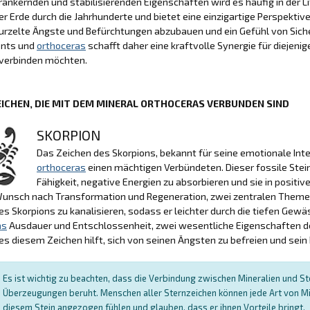
rankernden und stabilisierenden Eigenschaften wird es häufig in der Li
er Erde durch die Jahrhunderte und bietet eine einzigartige Perspektive
urzelte Ängste und Befürchtungen abzubauen und ein Gefühl von Sicher
nts und
orthoceras
schafft daher eine kraftvolle Synergie für diejenige
 verbinden möchten.
ICHEN, DIE MIT DEM MINERAL ORTHOCERAS VERBUNDEN SIND
SKORPION
Das Zeichen des Skorpions, bekannt für seine emotionale Inte
orthoceras
einen mächtigen Verbündeten. Dieser fossile Stein,
Fähigkeit, negative Energien zu absorbieren und sie in posit
nsch nach Transformation und Regeneration, zwei zentralen Themen f
es Skorpions zu kanalisieren, sodass er leichter durch die tiefen Gewä
as
Ausdauer und Entschlossenheit, zwei wesentliche Eigenschaften des
s diesem Zeichen hilft, sich von seinen Ängsten zu befreien und sein
Es ist wichtig zu beachten, dass die Verbindung zwischen Mineralien und Ster
Überzeugungen beruht. Menschen aller Sternzeichen können jede Art von Mi
diesem Stein angezogen fühlen und glauben, dass er ihnen Vorteile bringt.