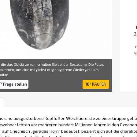
2
9
 die das Objekt zeigen, erhalten Sie bei der Bestellung. Die Fotos
ommen, um eine möglichst originalgetreue Wiedergabe des
alten.
? Frage stellen
16
KAUFEN
€
s sind ausgestorbene Kopffüßer-Weichtiere, die zu einer Gruppe gehö
ohner lebten vor mehreren hundert Millionen Jahren in den Ozeanen, 
 auf Griechisch „gerades Horn“ bedeutet, bezieht sich auf die charakt