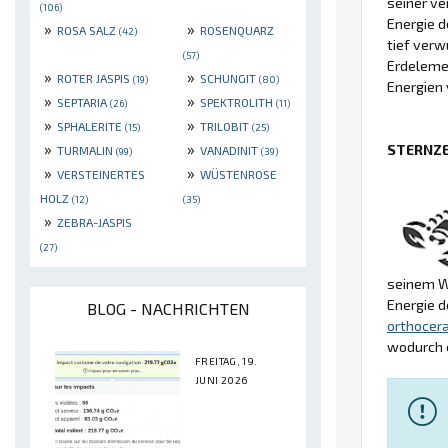
seiner ve
(106)
Energie d
»
»
ROSA SALZ
ROSENQUARZ
(42)
tief verw
(57)
Erdeleme
»
»
ROTER JASPIS
SCHUNGIT
(19)
(80)
Energien
»
»
SEPTARIA
SPEKTROLITH
(26)
(11)
»
»
SPHALERITE
TRILOBIT
(15)
(25)
»
»
STERNZE
TURMALIN
VANADINIT
(99)
(39)
»
»
VERSTEINERTES
WÜSTENROSE
HOLZ
(12)
(35)
»
ZEBRA-JASPIS
(27)
seinem Wu
Energie d
BLOG - NACHRICHTEN
orthocer
wodurch e
FREITAG, 19.
JUNI 2026