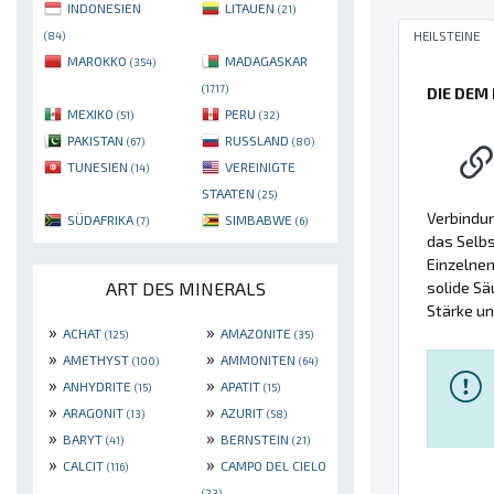
INDONESIEN
LITAUEN
(21)
HEILSTEINE
(84)
MAROKKO
MADAGASKAR
(354)
(1717)
DIE DEM
MEXIKO
PERU
(51)
(32)
PAKISTAN
RUSSLAND
(67)
(80)
TUNESIEN
VEREINIGTE
(14)
STAATEN
(25)
Verbindun
SÜDAFRIKA
SIMBABWE
(7)
(6)
das Selbs
Einzelnen
solide Sä
ART DES MINERALS
Stärke un
»
»
ACHAT
AMAZONITE
(125)
(35)
»
»
AMETHYST
AMMONITEN
(100)
(64)
»
»
ANHYDRITE
APATIT
(15)
(15)
»
»
ARAGONIT
AZURIT
(13)
(58)
»
»
BARYT
BERNSTEIN
(41)
(21)
»
»
CALCIT
CAMPO DEL CIELO
(116)
(23)