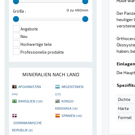
Hülle war
0 zu 460mm
Größe :
Der Panz
heutiger 
versteine
Angebote
Neu
Orthocera
Hochwertige teile
Ökosystem
haben, be
Professionelle produkte
Einlagen
Die Haupt
MINERALIEN NACH LAND
Spezifik
AFGHANISTAN
ARGENTINIEN
(44)
(23)
Dichte
BRASILIEN
KONGO-
(129)
Härte
KINSHASA
(18)
SPANIEN
(48)
Formel
DOMINIKANISCHE
REPUBLIK
(8)