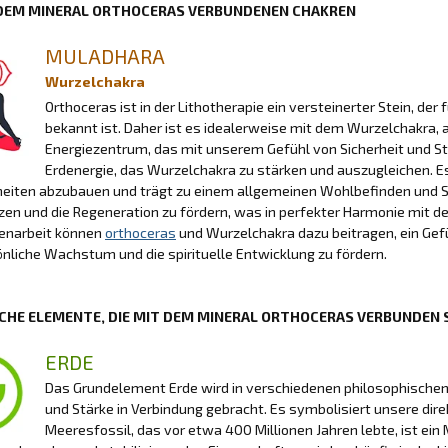
 DEM MINERAL ORTHOCERAS VERBUNDENEN CHAKREN
MULADHARA
Wurzelchakra
Orthoceras ist in der Lithotherapie ein versteinerter Stein, de
bekannt ist. Daher ist es idealerweise mit dem Wurzelchakra
Energiezentrum, das mit unserem Gefühl von Sicherheit und Sta
Erdenergie, das Wurzelchakra zu stärken und auszugleichen. Es 
eiten abzubauen und trägt zu einem allgemeinen Wohlbefinden und Sel
zen und die Regeneration zu fördern, was in perfekter Harmonie mit d
narbeit können
orthoceras
und Wurzelchakra dazu beitragen, ein Gefüh
nliche Wachstum und die spirituelle Entwicklung zu fördern.
CHE ELEMENTE, DIE MIT DEM MINERAL ORTHOCERAS VERBUNDEN 
ERDE
Das Grundelement Erde wird in verschiedenen philosophischen un
und Stärke in Verbindung gebracht. Es symbolisiert unsere dir
Meeresfossil, das vor etwa 400 Millionen Jahren lebte, ist ein 