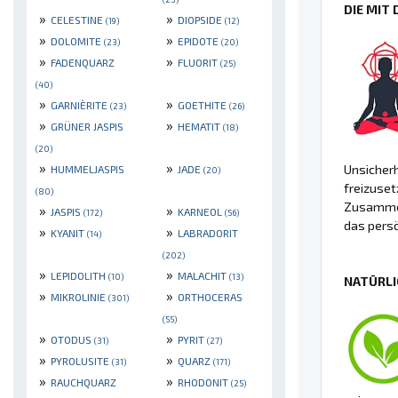
DIE MIT
»
»
CELESTINE
DIOPSIDE
(19)
(12)
»
»
DOLOMITE
EPIDOTE
(23)
(20)
»
»
FADENQUARZ
FLUORIT
(25)
(40)
»
»
GARNIÈRITE
GOETHITE
(23)
(26)
»
»
GRÜNER JASPIS
HEMATIT
(18)
(20)
»
»
Unsicherh
HUMMELJASPIS
JADE
(20)
freizuset
(80)
Zusamme
»
»
JASPIS
KARNEOL
(172)
(56)
das persö
»
»
KYANIT
LABRADORIT
(14)
(202)
»
»
LEPIDOLITH
MALACHIT
(10)
(13)
NATÜRLI
»
»
MIKROLINIE
ORTHOCERAS
(301)
(55)
»
»
OTODUS
PYRIT
(31)
(27)
»
»
PYROLUSITE
QUARZ
(31)
(171)
»
»
RAUCHQUARZ
RHODONIT
(25)