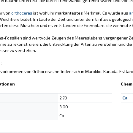
 in Räume unterteilt, die durch Trennwände getrennt waren und von 
er von
orthoceras
ist wohl ihr markantestes Merkmal. Es wurde aus
a
Weichtiere bildet. Im Laufe der Zeit und unter dem Einfluss geologis
rten diese Muscheln und es entstanden die Exemplare, die wir heute
s-Fossilien sind wertvolle Zeugen des Meereslebens vergangener Zeit
e zu rekonstruieren, die Entwicklung der Arten zu verstehen und die
sser zu verstehen.
 :
vorkommen von Orthoceras befinden sich in Marokko, Kanada, Estland
ationen
:
Chem
2.70
Ca
3.00
Ca