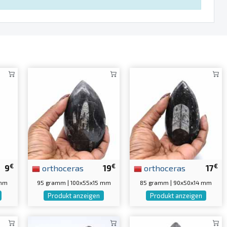
€
€
€
9
orthoceras
19
orthoceras
17
 mm
95 gramm | 100x55x15 mm
85 gramm | 90x50x14 mm
Produkt anzeigen
Produkt anzeigen