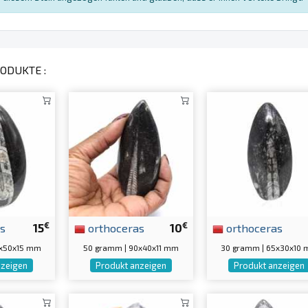
ODUKTE :
€
€
s
15
orthoceras
10
orthoceras
0x50x15 mm
50 gramm | 90x40x11 mm
30 gramm | 65x30x10
nzeigen
Produkt anzeigen
Produkt anzeigen