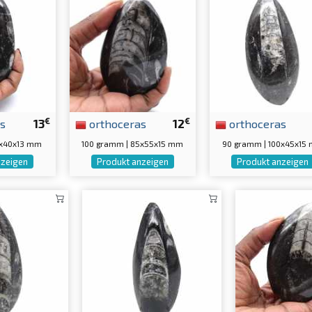
€
€
s
13
orthoceras
12
orthoceras
0x40x13 mm
100 gramm | 85x55x15 mm
90 gramm | 100x45x15
nzeigen
Produkt anzeigen
Produkt anzeigen