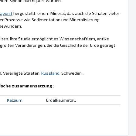
einem Siphon durchquert wurden.
ragonit
hergestellt, einem Mineral, das auch die Schalen vieler
cher Prozesse wie Sedimentation und Mineralisierung
 bewundern.
en. Ihre Studie ermöglicht es Wissenschaftlern, antike
 großen Veränderungen, die die Geschichte der Erde geprägt
, Vereinigte Staaten,
Russland
, Schweden...
ische zusammensetzung
:
Kalzium
Erdalkalimetall