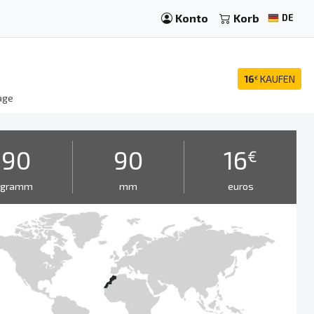
Konto
Korb
DE
16
KAUFEN
€
age
90
90
16
€
gramm
mm
euros