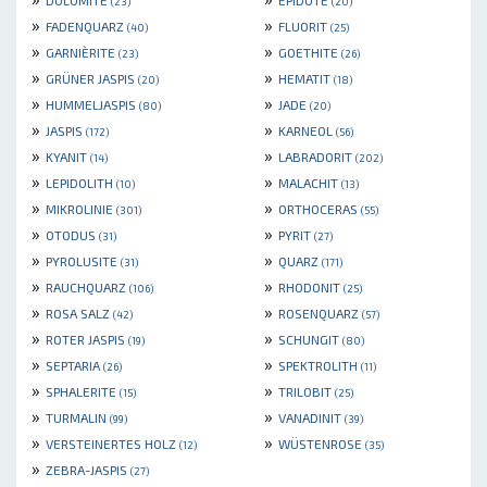
(23)
(20)
»
»
FADENQUARZ
FLUORIT
(40)
(25)
»
»
GARNIÈRITE
GOETHITE
(23)
(26)
»
»
GRÜNER JASPIS
HEMATIT
(20)
(18)
»
»
HUMMELJASPIS
JADE
(80)
(20)
»
»
JASPIS
KARNEOL
(172)
(56)
»
»
KYANIT
LABRADORIT
(14)
(202)
»
»
LEPIDOLITH
MALACHIT
(10)
(13)
»
»
MIKROLINIE
ORTHOCERAS
(301)
(55)
»
»
OTODUS
PYRIT
(31)
(27)
»
»
PYROLUSITE
QUARZ
(31)
(171)
»
»
RAUCHQUARZ
RHODONIT
(106)
(25)
»
»
ROSA SALZ
ROSENQUARZ
(42)
(57)
»
»
ROTER JASPIS
SCHUNGIT
(19)
(80)
»
»
SEPTARIA
SPEKTROLITH
(26)
(11)
»
»
SPHALERITE
TRILOBIT
(15)
(25)
»
»
TURMALIN
VANADINIT
(99)
(39)
»
»
VERSTEINERTES HOLZ
WÜSTENROSE
(12)
(35)
»
ZEBRA-JASPIS
(27)