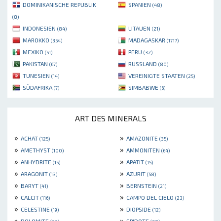
DOMINIKANISCHE REPUBLIK
SPANIEN
(48)
(8)
INDONESIEN
LITAUEN
(84)
(21)
MAROKKO
MADAGASKAR
(354)
(1717)
MEXIKO
PERU
(51)
(32)
PAKISTAN
RUSSLAND
(67)
(80)
TUNESIEN
VEREINIGTE STAATEN
(14)
(25)
SÜDAFRIKA
SIMBABWE
(7)
(6)
ART DES MINERALS
»
»
ACHAT
AMAZONITE
(125)
(35)
»
»
AMETHYST
AMMONITEN
(100)
(64)
»
»
ANHYDRITE
APATIT
(15)
(15)
»
»
ARAGONIT
AZURIT
(13)
(58)
»
»
BARYT
BERNSTEIN
(41)
(21)
»
»
CALCIT
CAMPO DEL CIELO
(116)
(23)
»
»
CELESTINE
DIOPSIDE
(19)
(12)
»
»
DOLOMITE
EPIDOTE