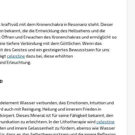
as kraftvoll mit dem Kronenchakra in Resonanz steht. Dieser
en bekannt, die die Entwicklung des Hellsehens und die
as Öffnen und Erwachen des Kronenchakras und ermöglicht so
ine tiefere Verbindung mit dem Göttlichen. Wenn das
eit des Geistes und ein gesteigertes Bewusstsein für uns
rägt
celestine
dazu bei, diese erhöhten
und Erleuchtung.
ND
undelement Wasser verbunden, das Emotionen, Intuition und
 auch mit Reinigung, Heilung und innerem Frieden in
körpert. Dieses Mineral ist für seine Fähigkeit bekannt, den
unikation zu erleichtern. In der Lithotherapie wird
celestine
en und innere Gelassenheit zu fördern, ebenso wie Wasser
ür, dass es das Selbstbewusstsein und die innere Reflexion