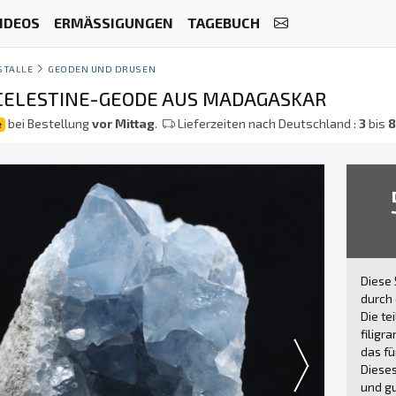
IDEOS
ERMÄSSIGUNGEN
TAGEBUCH
STALLE
GEODEN UND DRUSEN
CELESTINE-GEODE AUS MADAGASKAR
bei Bestellung
vor Mittag
.
Lieferzeiten nach Deutschland :
3
bis
e
Diese
durch 
Die te
filigr
das fü
Dieses
und gu