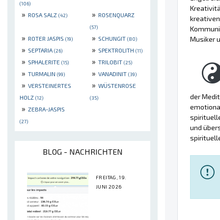
(106)
Kreativit
»
»
ROSA SALZ
ROSENQUARZ
(42)
kreativen
(57)
Kommunika
»
»
ROTER JASPIS
SCHUNGIT
Musiker u
(19)
(80)
»
»
SEPTARIA
SPEKTROLITH
(26)
(11)
»
»
SPHALERITE
TRILOBIT
(15)
(25)
»
»
TURMALIN
VANADINIT
(99)
(39)
»
»
VERSTEINERTES
WÜSTENROSE
der Medit
HOLZ
(12)
(35)
emotional
»
ZEBRA-JASPIS
spirituel
(27)
und übers
spirituel
BLOG - NACHRICHTEN
FREITAG, 19.
JUNI 2026