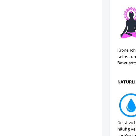
Kronencha
selbst un
Bewusstse
NATÜRLI
Geist zu 
häufig v
zur Reini