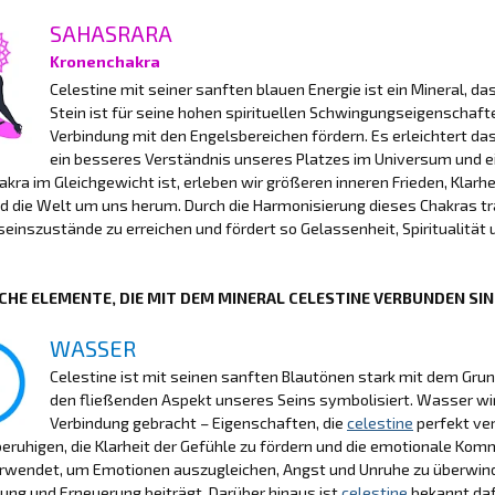
SAHASRARA
Kronenchakra
Celestine mit seiner sanften blauen Energie ist ein Mineral, d
Stein ist für seine hohen spirituellen Schwingungseigenschaft
Verbindung mit den Engelsbereichen fördern. Es erleichtert d
ein besseres Verständnis unseres Platzes im Universum und e
kra im Gleichgewicht ist, erleben wir größeren inneren Frieden, Klarh
d die Welt um uns herum. Durch die Harmonisierung dieses Chakras t
inszustände zu erreichen und fördert so Gelassenheit, Spiritualität 
CHE ELEMENTE, DIE MIT DEM MINERAL CELESTINE VERBUNDEN SI
WASSER
Celestine ist mit seinen sanften Blautönen stark mit dem Gr
den fließenden Aspekt unseres Seins symbolisiert. Wasser wird
Verbindung gebracht – Eigenschaften, die
celestine
perfekt ver
beruhigen, die Klarheit der Gefühle zu fördern und die emotionale Komm
erwendet, um Emotionen auszugleichen, Angst und Unruhe zu überwind
gung und Erneuerung beiträgt. Darüber hinaus ist
celestine
bekannt daf