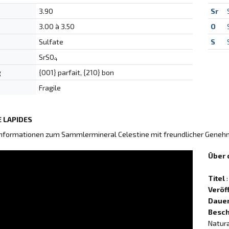
3.90
Sr
3.00 à 3.50
O
Sulfate
S
SrSO
4
g
{001} parfait, {210} bon
Fragile
 LAPIDES
Informationen zum Sammlermineral Celestine mit freundlicher Gene
Über 
Titel
:
Veröf
Daue
Besch
Natur