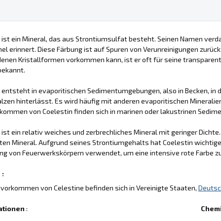
 ist ein Mineral, das aus Strontiumsulfat besteht. Seinen Namen verd
l erinnert. Diese Färbung ist auf Spuren von Verunreinigungen zurüc
enen Kristallformen vorkommen kann, ist er oft für seine transparen
ekannt.
n entsteht in evaporitischen Sedimentumgebungen, also in Becken, i
lzen hinterlässt. Es wird häufig mit anderen evaporitischen Mineralien
ommen von Coelestin finden sich in marinen oder lakustrinen Sedime
 ist ein relativ weiches und zerbrechliches Mineral mit geringer Dich
en Mineral. Aufgrund seines Strontiumgehalts hat Coelestin wichtig
ng von Feuerwerkskörpern verwendet, um eine intensive rote Farbe zu
 :
vorkommen von Celestine befinden sich in Vereinigte Staaten,
Deutsc
ationen
:
Chem