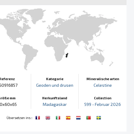
Referenz
Kategorie
Mineralische arten
50916857
Geoden und drusen
Celestine
Größe mm
Herkunftsland
Collection
0x60x65
Madagaskar
599 - Februar 2026
:
Übersetzen ins