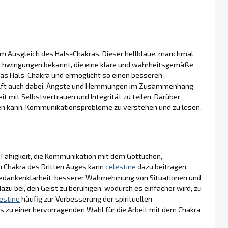
zum Ausgleich des Hals-Chakras. Dieser hellblaue, manchmal
 Schwingungen bekannt, die eine klare und wahrheitsgemäße
das Hals-Chakra und ermöglicht so einen besseren
lft auch dabei, Ängste und Hemmungen im Zusammenhang
t mit Selbstvertrauen und Integrität zu teilen. Darüber
elfen kann, Kommunikationsprobleme zu verstehen und zu lösen.
 Fähigkeit, die Kommunikation mit dem Göttlichen,
m Chakra des Dritten Auges kann
celestine
dazu beitragen,
Gedankenklarheit, besserer Wahrnehmung von Situationen und
dazu bei, den Geist zu beruhigen, wodurch es einfacher wird, zu
estine
häufig zur Verbesserung der spirituellen
 zu einer hervorragenden Wahl für die Arbeit mit dem Chakra