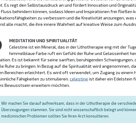
ät. Es regt den Selbstausdruck an und fördert Innovation und Originalitä
 Fluss behindern können, sodass Ideen und Inspirationen frei fließen k
tionsfähigkeiten zu verbessern und die Kreativität anzuregen, was es
nd alle macht, die ihre innere Wahrheit auf kreative Weise zum Ausd
MEDITATION UND SPIRITUALITÄT
Celestine ist ein Mineral, das in der Lithotherapie eng mit der Tu
himmelblaue Farbe ruft ein Gefühl der Ruhe und Gelassenheit her
ation. Es ist bekannt für seine sanften, beruhigenden Schwingungen, 
e Ruhe zu bringen. In Bezug auf die Spiritualität wird angenommen, d
len Bereichen erleichtert. Es wird oft verwendet, um Zugang zu einem
innliche Fähigkeiten zu stimulieren.
celestine
ist daher ein Edelstein f
les Bewusstsein erweitern möchten.
Wir machen Sie darauf aufmerksam, dass in der Lithotherapie die verschied
Überzeugungen stammen. Sie sind nicht wissenschaftlich belegt und können 
medizinischen Problemen sollten Sie Ihren Arzt konsultieren.