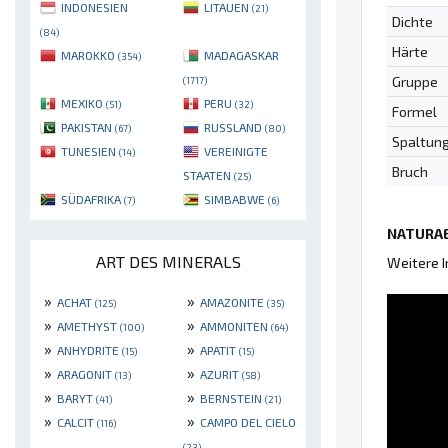
INDONESIEN
LITAUEN
(21)
Dichte
(84)
Härte
MAROKKO
MADAGASKAR
(354)
Gruppe
(1717)
MEXIKO
PERU
(51)
(32)
Formel
PAKISTAN
RUSSLAND
(67)
(80)
Spaltun
TUNESIEN
VEREINIGTE
(14)
Bruch
STAATEN
(25)
SÜDAFRIKA
SIMBABWE
(7)
(6)
NATURAE
ART DES MINERALS
Weitere 
»
»
ACHAT
AMAZONITE
(125)
(35)
»
»
AMETHYST
AMMONITEN
(100)
(64)
»
»
ANHYDRITE
APATIT
(15)
(15)
»
»
ARAGONIT
AZURIT
(13)
(58)
»
»
BARYT
BERNSTEIN
(41)
(21)
»
»
CALCIT
CAMPO DEL CIELO
(116)
(23)