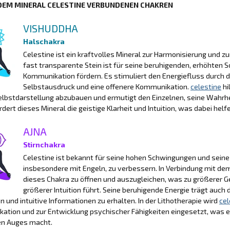
 DEM MINERAL CELESTINE VERBUNDENEN CHAKREN
VISHUDDHA
Halschakra
Celestine ist ein kraftvolles Mineral zur Harmonisierung und 
fast transparente Stein ist für seine beruhigenden, erhöhten
Kommunikation fördern. Es stimuliert den Energiefluss durch 
Selbstausdruck und eine offenere Kommunikation.
celestine
hi
elbstdarstellung abzubauen und ermutigt den Einzelnen, seine Wahrhei
rdert dieses Mineral die geistige Klarheit und Intuition, was dabei h
AJNA
Stirnchakra
Celestine ist bekannt für seine hohen Schwingungen und seine
insbesondere mit Engeln, zu verbessern. In Verbindung mit de
dieses Chakra zu öffnen und auszugleichen, was zu größerer 
größerer Intuition führt. Seine beruhigende Energie trägt auch 
n und intuitive Informationen zu erhalten. In der Lithotherapie wird
cel
tion und zur Entwicklung psychischer Fähigkeiten eingesetzt, was es
ten Auges macht.