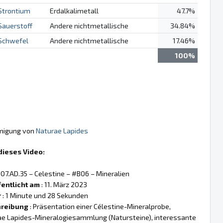
Strontium
Erdalkalimetall
47.7%
Sauerstoff
Andere nichtmetallische
34.84%
Schwefel
Andere nichtmetallische
17.46%
100%
hmigung von
Naturae Lapides
dieses Video:
 07.AD.35 – Celestine – #B06 – Mineralien
fentlicht am
: 11. März 2023
r
: 1 Minute und 28 Sekunden
reibung
: Präsentation einer Célestine-Mineralprobe,
ae Lapides-Mineralogiesammlung (Natursteine), interessante