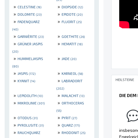
»
»
CELESTINE
DIOPSIDE
(19)
(12)
»
»
DOLOMITE
EPIDOTE
(23)
(20)
»
»
FADENQUARZ
FLUORIT
(25)
(40)
»
»
GARNIÈRITE
GOETHITE
(23)
(26)
»
»
GRÜNER JASPIS
HEMATIT
(18)
(20)
»
»
HUMMELJASPIS
JADE
(20)
(80)
»
»
JASPIS
KARNEOL
(172)
(56)
HEILSTEINE
»
»
KYANIT
LABRADORIT
(14)
(202)
»
»
DIE DEM
LEPIDOLITH
MALACHIT
(10)
(13)
»
»
MIKROLINIE
ORTHOCERAS
(301)
(55)
»
»
OTODUS
PYRIT
(31)
(27)
»
»
PYROLUSITE
QUARZ
(31)
(171)
insbesond
»
»
RAUCHQUARZ
RHODONIT
(25)
Engelreic