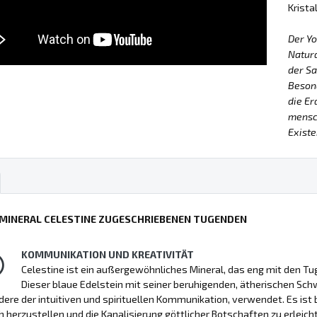
Krista
Der Y
Natur
der Sa
Besond
die Er
mensch
Existe
 MINERAL CELESTINE ZUGESCHRIEBENEN TUGENDEN
KOMMUNIKATION UND KREATIVITÄT
Celestine ist ein außergewöhnliches Mineral, das eng mit den T
Dieser blaue Edelstein mit seiner beruhigenden, ätherischen Sch
ere der intuitiven und spirituellen Kommunikation, verwendet. Es ist 
h herzustellen und die Kanalisierung göttlicher Botschaften zu erleich