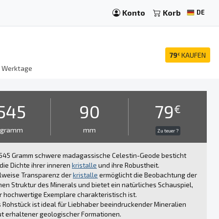
Konto
Korb
DE
79
KAUFEN
€
8
Werktage
545
90
79
€
gramm
mm
Zu teuer ?
 545 Gramm schwere madagassische Celestin-Geode besticht
die Dichte ihrer inneren
kristalle
und ihre Robustheit.
ilweise Transparenz der
kristalle
ermöglicht die Beobachtung der
anen Struktur des Minerals und bietet ein natürliches Schauspiel,
r hochwertige Exemplare charakteristisch ist.
 Rohstück ist ideal für Liebhaber beeindruckender Mineralien
t erhaltener geologischer Formationen.