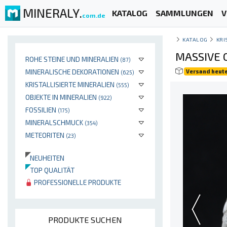
MINERALY.
KATALOG
SAMMLUNGEN
V
com.de
KATALOG
KRI
MASSIVE 
ROHE STEINE UND MINERALIEN
(87)
MINERALISCHE DEKORATIONEN
Versand heut
(625)
KRISTALLISIERTE MINERALIEN
(555)
OBJEKTE IN MINERALIEN
(922)
FOSSILIEN
(175)
MINERALSCHMUCK
(354)
METEORITEN
(23)
NEUHEITEN
TOP QUALITÄT
PROFESSIONELLE PRODUKTE
PRODUKTE SUCHEN