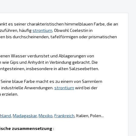
ankt es seiner charakteristischen himmelblauen Farbe, die an
kzuführen, häufig
strontium
. Obwohl Coelestin in
ten bis durchscheinenden, tafelförmigen oder prismatischen
n denen Wasser verdunstet und Ablagerungen von
 wie Gips und Anhydrit in Verbindung gebracht. Die
ntgesteinen, insbesondere in alten Salzseebetten.
te. Seine blaue Farbe macht es zu einem von Sammlern
e industrielle Anwendungen.
strontium
wird bei der
 erzielen.
hland
,
Madagaskar
,
Mexiko
,
Frankreich
, Italien, Polen...
ische zusammensetzung
: