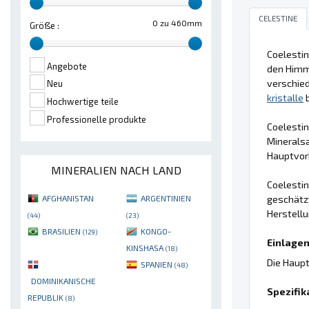
CELESTINE
0 zu 460mm
Größe :
Coelestin
Angebote
den Himme
verschied
Neu
kristalle
b
Hochwertige teile
Professionelle produkte
Coelesti
Mineralsa
Hauptvork
MINERALIEN NACH LAND
Coelestin
geschätzt
AFGHANISTAN
ARGENTINIEN
Herstellu
(44)
(23)
BRASILIEN
KONGO-
(129)
Einlagen
KINSHASA
(18)
Die Haupt
SPANIEN
(48)
DOMINIKANISCHE
Spezifik
REPUBLIK
(8)