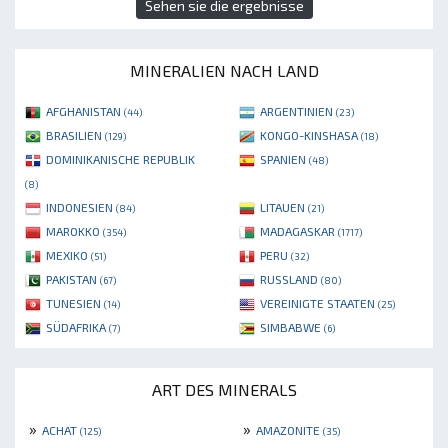
Sehen sie die ergebnisse
MINERALIEN NACH LAND
AFGHANISTAN
ARGENTINIEN
(44)
(23)
BRASILIEN
KONGO-KINSHASA
(129)
(18)
DOMINIKANISCHE REPUBLIK
SPANIEN
(48)
(8)
INDONESIEN
LITAUEN
(84)
(21)
MAROKKO
MADAGASKAR
(354)
(1717)
MEXIKO
PERU
(51)
(32)
PAKISTAN
RUSSLAND
(67)
(80)
TUNESIEN
VEREINIGTE STAATEN
(14)
(25)
SÜDAFRIKA
SIMBABWE
(7)
(6)
ART DES MINERALS
»
»
ACHAT
AMAZONITE
(125)
(35)