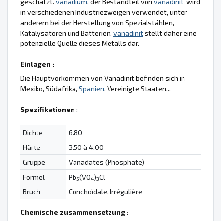
geschätzt.
vanadium
, der Bestandteil von
vanadinit
, wird
in verschiedenen Industriezweigen verwendet, unter
anderem bei der Herstellung von Spezialstählen,
Katalysatoren und Batterien.
vanadinit
stellt daher eine
potenzielle Quelle dieses Metalls dar.
Einlagen :
Die Hauptvorkommen von Vanadinit befinden sich in
Mexiko, Südafrika,
Spanien
, Vereinigte Staaten...
Spezifikationen
:
Dichte
6.80
Härte
3.50 à 4.00
Gruppe
Vanadates (Phosphate)
Formel
Pb
(VO
)
Cl
5
4
3
Bruch
Conchoïdale, Irrégulière
Chemische zusammensetzung
: