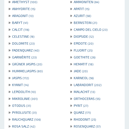
»
»
AMETHYST
AMMONITEN
(100)
(64)
»
»
ANHYDRITE
APATIT
(15)
(15)
»
»
ARAGONIT
AZURIT
(13)
(58)
»
»
BARYT
BERNSTEIN
(41)
(21)
»
»
CALCIT
CAMPO DEL CIELO
(116)
(23)
»
»
CELESTINE
DIOPSIDE
(19)
(12)
»
»
DOLOMITE
EPIDOTE
(23)
(20)
»
»
FADENQUARZ
FLUORIT
(40)
(25)
»
»
GARNIÈRITE
GOETHITE
(23)
(26)
»
»
GRÜNER JASPIS
HEMATIT
(20)
(18)
»
»
HUMMELJASPIS
JADE
(80)
(20)
»
»
JASPIS
KARNEOL
(172)
(56)
»
»
KYANIT
LABRADORIT
(14)
(202)
»
»
LEPIDOLITH
MALACHIT
(10)
(13)
»
»
MIKROLINIE
ORTHOCERAS
(301)
(55)
»
»
OTODUS
PYRIT
(31)
(27)
»
»
PYROLUSITE
QUARZ
(31)
(171)
»
»
RAUCHQUARZ
RHODONIT
(106)
(25)
»
»
ROSA SALZ
ROSENQUARZ
(42)
(57)