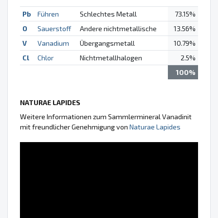
Pb
Führen
Schlechtes Metall
73.15%
O
Sauerstoff
Andere nichtmetallische
13.56%
V
Vanadium
Übergangsmetall
10.79%
Cl
Chlor
Nichtmetallhalogen
2.5%
100%
NATURAE LAPIDES
Weitere Informationen zum Sammlermineral Vanadinit
mit freundlicher Genehmigung von
Naturae Lapides