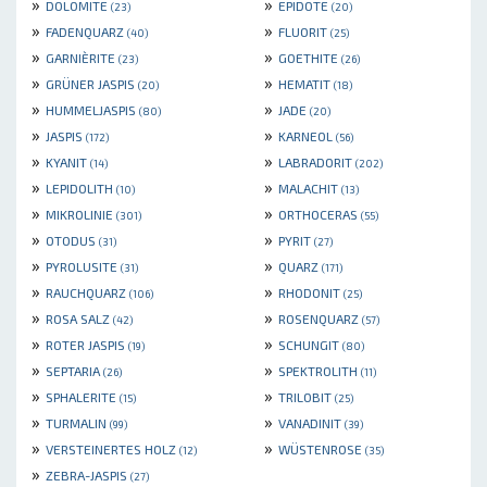
»
»
DOLOMITE
EPIDOTE
(23)
(20)
»
»
FADENQUARZ
FLUORIT
(40)
(25)
»
»
GARNIÈRITE
GOETHITE
(23)
(26)
»
»
GRÜNER JASPIS
HEMATIT
(20)
(18)
»
»
HUMMELJASPIS
JADE
(80)
(20)
»
»
JASPIS
KARNEOL
(172)
(56)
»
»
KYANIT
LABRADORIT
(14)
(202)
»
»
LEPIDOLITH
MALACHIT
(10)
(13)
»
»
MIKROLINIE
ORTHOCERAS
(301)
(55)
»
»
OTODUS
PYRIT
(31)
(27)
»
»
PYROLUSITE
QUARZ
(31)
(171)
»
»
RAUCHQUARZ
RHODONIT
(106)
(25)
»
»
ROSA SALZ
ROSENQUARZ
(42)
(57)
»
»
ROTER JASPIS
SCHUNGIT
(19)
(80)
»
»
SEPTARIA
SPEKTROLITH
(26)
(11)
»
»
SPHALERITE
TRILOBIT
(15)
(25)
»
»
TURMALIN
VANADINIT
(99)
(39)
»
»
VERSTEINERTES HOLZ
WÜSTENROSE
(12)
(35)
»
ZEBRA-JASPIS
(27)