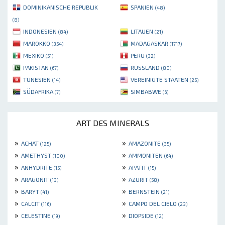
DOMINIKANISCHE REPUBLIK
SPANIEN
(48)
(8)
INDONESIEN
LITAUEN
(84)
(21)
MAROKKO
MADAGASKAR
(354)
(1717)
MEXIKO
PERU
(51)
(32)
PAKISTAN
RUSSLAND
(67)
(80)
TUNESIEN
VEREINIGTE STAATEN
(14)
(25)
SÜDAFRIKA
SIMBABWE
(7)
(6)
ART DES MINERALS
»
»
ACHAT
AMAZONITE
(125)
(35)
»
»
AMETHYST
AMMONITEN
(100)
(64)
»
»
ANHYDRITE
APATIT
(15)
(15)
»
»
ARAGONIT
AZURIT
(13)
(58)
»
»
BARYT
BERNSTEIN
(41)
(21)
»
»
CALCIT
CAMPO DEL CIELO
(116)
(23)
»
»
CELESTINE
DIOPSIDE
(19)
(12)