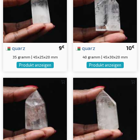
€
€
quarz
9
quarz
10
35 gramm | 45x25x20 mm
40 gramm | 45x30x20 mm
Produkt anzeigen
Produkt anzeigen