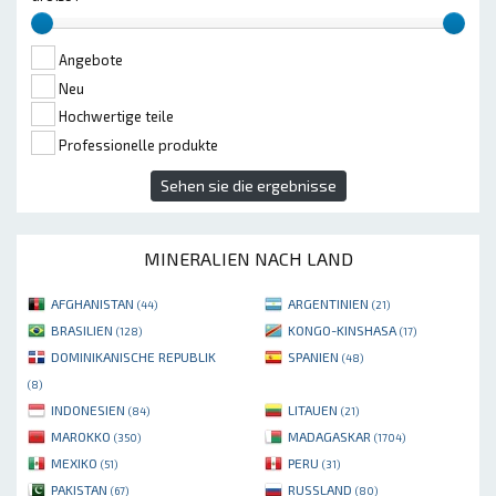
Angebote
Neu
Hochwertige teile
Professionelle produkte
Sehen sie die ergebnisse
MINERALIEN NACH LAND
AFGHANISTAN
ARGENTINIEN
(44)
(21)
BRASILIEN
KONGO-KINSHASA
(128)
(17)
DOMINIKANISCHE REPUBLIK
SPANIEN
(48)
(8)
INDONESIEN
LITAUEN
(84)
(21)
MAROKKO
MADAGASKAR
(350)
(1704)
MEXIKO
PERU
(51)
(31)
PAKISTAN
RUSSLAND
(67)
(80)