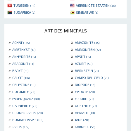
TUNESIEN
VEREINIGTE STAATEN
(14)
(25)
SÜDAFRIKA
SIMBABWE
(7)
(6)
ART DES MINERALS
»
»
ACHAT
AMAZONITE
(125)
(35)
»
»
AMETHYST
AMMONITEN
(99)
(62)
»
»
ANHYDRITE
APATIT
(15)
(15)
»
»
ARAGONIT
AZURIT
(13)
(58)
»
»
BARYT
BERNSTEIN
(41)
(21)
»
»
CALCIT
CAMPO DEL CIELO
(116)
(21)
»
»
CELESTINE
DIOPSIDE
(18)
(12)
»
»
DOLOMITE
EPIDOTE
(23)
(20)
»
»
FADENQUARZ
FLUORIT
(40)
(25)
»
»
GARNIÈRITE
GOETHITE
(23)
(26)
»
»
GRÜNER JASPIS
HEMATIT
(20)
(18)
»
»
HUMMELJASPIS
JADE
(80)
(20)
»
»
JASPIS
KARNEOL
(172)
(56)