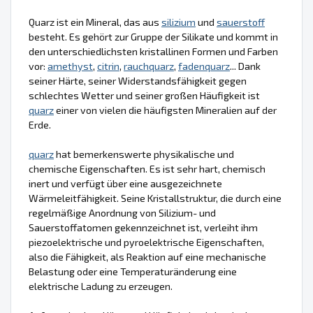
Quarz ist ein Mineral, das aus
silizium
und
sauerstoff
besteht. Es gehört zur Gruppe der Silikate und kommt in
den unterschiedlichsten kristallinen Formen und Farben
vor:
amethyst
,
citrin
,
rauchquarz
,
fadenquarz
... Dank
seiner Härte, seiner Widerstandsfähigkeit gegen
schlechtes Wetter und seiner großen Häufigkeit ist
quarz
einer von vielen die häufigsten Mineralien auf der
Erde.
quarz
hat bemerkenswerte physikalische und
chemische Eigenschaften. Es ist sehr hart, chemisch
inert und verfügt über eine ausgezeichnete
Wärmeleitfähigkeit. Seine Kristallstruktur, die durch eine
regelmäßige Anordnung von Silizium- und
Sauerstoffatomen gekennzeichnet ist, verleiht ihm
piezoelektrische und pyroelektrische Eigenschaften,
also die Fähigkeit, als Reaktion auf eine mechanische
Belastung oder eine Temperaturänderung eine
elektrische Ladung zu erzeugen.