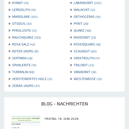
»
»
KYANIT
LABRADORIT
(14)
(202)
»
»
LEPIDOLITH
MALACHIT
(10)
(12)
»
»
MIKROLINIE
ORTHOCERAS
(301)
(54)
»
»
OTODUS
PYRIT
(30)
(26)
»
»
PYROLUSITE
QUARZ
(31)
(165)
»
»
RAUCHQUARZ
RHODONIT
(105)
(25)
»
»
ROSA SALZ
ROSENQUARZ
(42)
(56)
»
»
ROTER JASPIS
SCHUNGIT
(19)
(80)
»
»
SEPTARIA
SPEKTROLITH
(26)
(11)
»
»
SPHALERITE
TRILOBIT
(15)
(23)
»
»
TURMALIN
VANADINIT
(98)
(39)
»
»
VERSTEINERTES HOLZ
WÜSTENROSE
(12)
(35)
»
ZEBRA-JASPIS
(27)
BLOG - NACHRICHTEN
FREITAG, 19. JUNI 2026