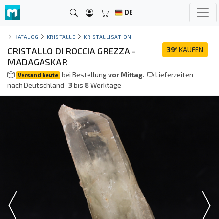
DE
KATALOG
KRISTALLE
KRISTALLISATION
CRISTALLO DI ROCCIA GREZZA -
39
KAUFEN
€
MADAGASKAR
bei Bestellung
vor Mittag
.
Lieferzeiten
Versand heute
nach Deutschland :
3
bis
8
Werktage