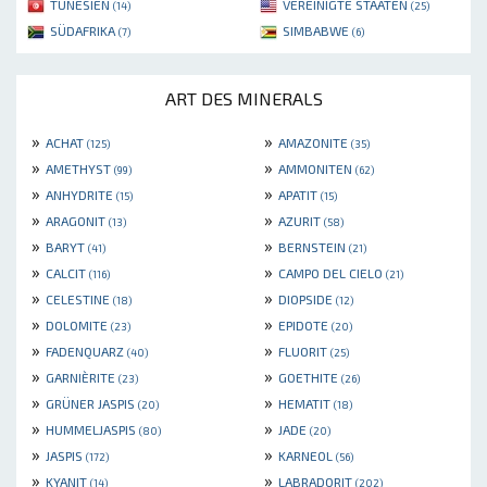
TUNESIEN
VEREINIGTE STAATEN
(14)
(25)
SÜDAFRIKA
SIMBABWE
(7)
(6)
ART DES MINERALS
»
»
ACHAT
AMAZONITE
(125)
(35)
»
»
AMETHYST
AMMONITEN
(99)
(62)
»
»
ANHYDRITE
APATIT
(15)
(15)
»
»
ARAGONIT
AZURIT
(13)
(58)
»
»
BARYT
BERNSTEIN
(41)
(21)
»
»
CALCIT
CAMPO DEL CIELO
(116)
(21)
»
»
CELESTINE
DIOPSIDE
(18)
(12)
»
»
DOLOMITE
EPIDOTE
(23)
(20)
»
»
FADENQUARZ
FLUORIT
(40)
(25)
»
»
GARNIÈRITE
GOETHITE
(23)
(26)
»
»
GRÜNER JASPIS
HEMATIT
(20)
(18)
»
»
HUMMELJASPIS
JADE
(80)
(20)
»
»
JASPIS
KARNEOL
(172)
(56)
»
»
KYANIT
LABRADORIT
(14)
(202)