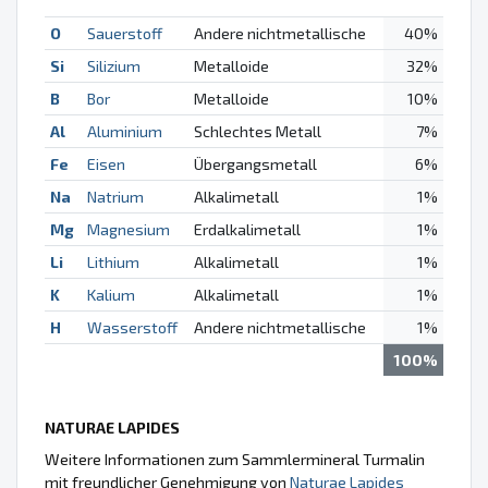
O
Sauerstoff
Andere nichtmetallische
40%
Si
Silizium
Metalloide
32%
B
Bor
Metalloide
10%
Al
Aluminium
Schlechtes Metall
7%
Fe
Eisen
Übergangsmetall
6%
Na
Natrium
Alkalimetall
1%
Mg
Magnesium
Erdalkalimetall
1%
Li
Lithium
Alkalimetall
1%
K
Kalium
Alkalimetall
1%
H
Wasserstoff
Andere nichtmetallische
1%
100%
NATURAE LAPIDES
Weitere Informationen zum Sammlermineral Turmalin
mit freundlicher Genehmigung von
Naturae Lapides