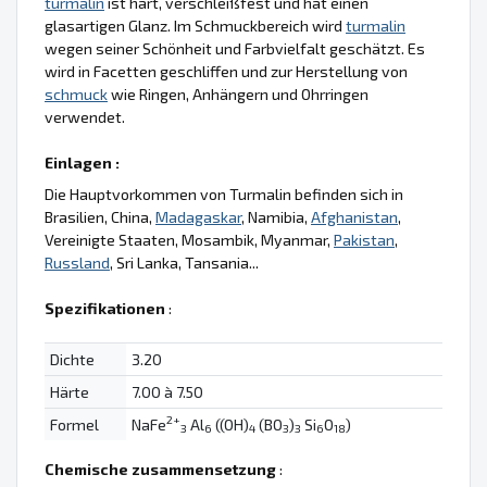
turmalin
ist hart, verschleißfest und hat einen
glasartigen Glanz. Im Schmuckbereich wird
turmalin
wegen seiner Schönheit und Farbvielfalt geschätzt. Es
wird in Facetten geschliffen und zur Herstellung von
schmuck
wie Ringen, Anhängern und Ohrringen
verwendet.
Einlagen :
Die Hauptvorkommen von Turmalin befinden sich in
Brasilien, China,
Madagaskar
, Namibia,
Afghanistan
,
Vereinigte Staaten, Mosambik, Myanmar,
Pakistan
,
Russland
, Sri Lanka, Tansania...
Spezifikationen
:
Dichte
3.20
Härte
7.00 à 7.50
2+
Formel
NaFe
Al
((OH)
(BO
)
Si
O
)
3
6
4
3
3
6
18
Chemische zusammensetzung
: