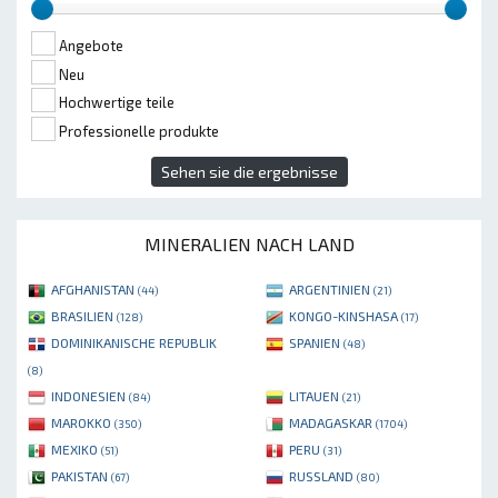
Angebote
Neu
Hochwertige teile
Professionelle produkte
Sehen sie die ergebnisse
MINERALIEN NACH LAND
AFGHANISTAN
ARGENTINIEN
(44)
(21)
BRASILIEN
KONGO-KINSHASA
(128)
(17)
DOMINIKANISCHE REPUBLIK
SPANIEN
(48)
(8)
INDONESIEN
LITAUEN
(84)
(21)
MAROKKO
MADAGASKAR
(350)
(1704)
MEXIKO
PERU
(51)
(31)
PAKISTAN
RUSSLAND
(67)
(80)