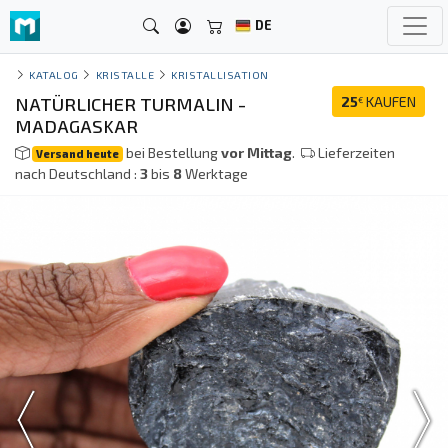
DE
KATALOG
KRISTALLE
KRISTALLISATION
NATÜRLICHER TURMALIN -
25
KAUFEN
€
MADAGASKAR
bei Bestellung
vor Mittag
.
Lieferzeiten
Versand heute
nach Deutschland :
3
bis
8
Werktage