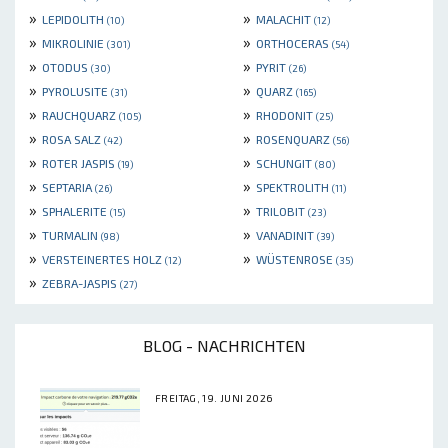
»
»
LEPIDOLITH
MALACHIT
(10)
(12)
»
»
MIKROLINIE
ORTHOCERAS
(301)
(54)
»
»
OTODUS
PYRIT
(30)
(26)
»
»
PYROLUSITE
QUARZ
(31)
(165)
»
»
RAUCHQUARZ
RHODONIT
(105)
(25)
»
»
ROSA SALZ
ROSENQUARZ
(42)
(56)
»
»
ROTER JASPIS
SCHUNGIT
(19)
(80)
»
»
SEPTARIA
SPEKTROLITH
(26)
(11)
»
»
SPHALERITE
TRILOBIT
(15)
(23)
»
»
TURMALIN
VANADINIT
(98)
(39)
»
»
VERSTEINERTES HOLZ
WÜSTENROSE
(12)
(35)
»
ZEBRA-JASPIS
(27)
BLOG - NACHRICHTEN
FREITAG, 19. JUNI 2026