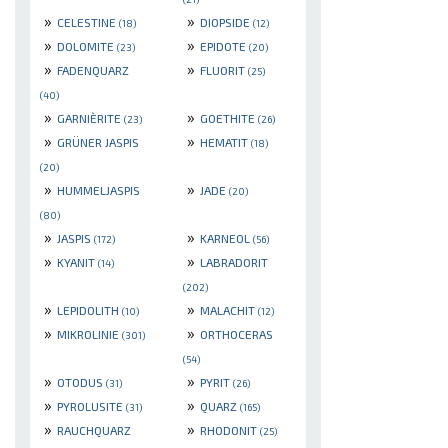
»
»
CELESTINE
DIOPSIDE
(18)
(12)
»
»
DOLOMITE
EPIDOTE
(23)
(20)
»
»
FADENQUARZ
FLUORIT
(25)
(40)
»
»
GARNIÈRITE
GOETHITE
(23)
(26)
»
»
GRÜNER JASPIS
HEMATIT
(18)
(20)
»
»
HUMMELJASPIS
JADE
(20)
(80)
»
»
JASPIS
KARNEOL
(172)
(56)
»
»
KYANIT
LABRADORIT
(14)
(202)
»
»
LEPIDOLITH
MALACHIT
(10)
(12)
»
»
MIKROLINIE
ORTHOCERAS
(301)
(54)
»
»
OTODUS
PYRIT
(31)
(26)
»
»
PYROLUSITE
QUARZ
(31)
(165)
»
»
RAUCHQUARZ
RHODONIT
(25)