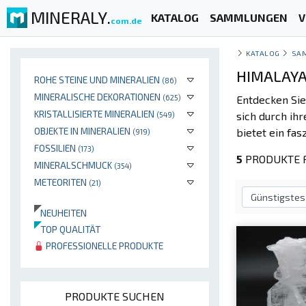
MINERALY.
KATALOG
SAMMLUNGEN
V
com.de
KATALOG
SA
HIMALAYA
ROHE STEINE UND MINERALIEN
(86)
MINERALISCHE DEKORATIONEN
(625)
Entdecken Sie
KRISTALLISIERTE MINERALIEN
sich durch ihr
(549)
OBJEKTE IN MINERALIEN
bietet ein fa
(919)
FOSSILIEN
(173)
5
PRODUKTE 
MINERALSCHMUCK
(354)
METEORITEN
(21)
NEUHEITEN
TOP QUALITÄT
PROFESSIONELLE PRODUKTE
PRODUKTE SUCHEN