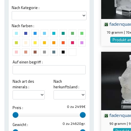
Nach Kategorie :
fadenqua
Nach farben :
70 gramm | 7
Produkt a
Auf einen begriff :
Nach art des
Nach
minerals :
herkunftsland :
0 zu 2499€
Preis :
fadenqua
90 gramm | 
0 zu 24620gr.
Gewicht :
Produkt 