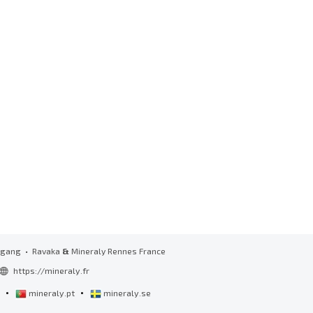
zugang
• Ravaka
&
Mineraly Rennes France
https://mineraly.fr
•
•
l
mineraly.pt
mineraly.se