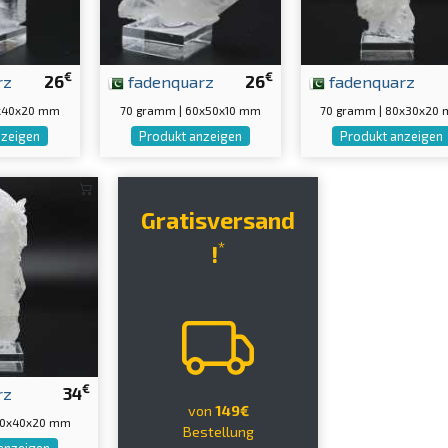
€
€
rz
26
fadenquarz
26
fadenquarz
0x40x20 mm
70 gramm | 60x50x10 mm
70 gramm | 80x30x20
nzeigen
Produkt anzeigen
Produkt anzeigen
Gratisversand
*
!
€
rz
34
von
149€
90x40x20 mm
Bestellung
anzeigen