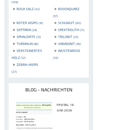
(106)
»
»
ROSA SALZ
ROSENQUARZ
(42)
(57)
»
»
ROTER JASPIS
SCHUNGIT
(19)
(80)
»
»
SEPTARIA
SPEKTROLITH
(26)
(11)
»
»
SPHALERITE
TRILOBIT
(15)
(25)
»
»
TURMALIN
VANADINIT
(99)
(39)
»
»
VERSTEINERTES
WÜSTENROSE
HOLZ
(12)
(35)
»
ZEBRA-JASPIS
(27)
BLOG - NACHRICHTEN
FREITAG, 19.
JUNI 2026