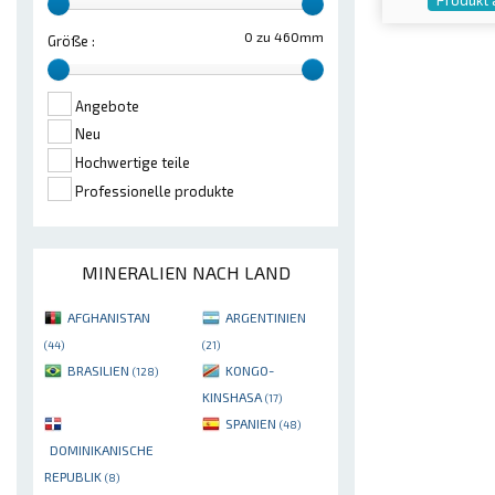
0 zu 460mm
Größe :
Angebote
Neu
Hochwertige teile
Professionelle produkte
MINERALIEN NACH LAND
AFGHANISTAN
ARGENTINIEN
(44)
(21)
BRASILIEN
KONGO-
(128)
KINSHASA
(17)
SPANIEN
(48)
DOMINIKANISCHE
REPUBLIK
(8)