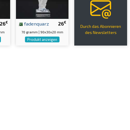
€
€
26
fadenquarz
26
Durch das Abonnieren
 mm
70 gramm | 90x30x20 mm
des Newsletters
Produkt anzeigen