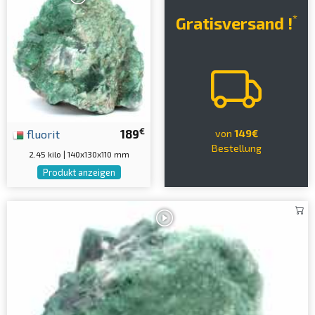
*
Gratisversand !
€
fluorit
189
von
149€
Bestellung
2.45 kilo | 140x130x110 mm
Produkt anzeigen