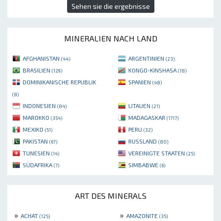
Sehen sie die ergebnisse
MINERALIEN NACH LAND
AFGHANISTAN
ARGENTINIEN
(44)
(23)
BRASILIEN
KONGO-KINSHASA
(129)
(18)
DOMINIKANISCHE REPUBLIK
SPANIEN
(48)
(8)
INDONESIEN
LITAUEN
(84)
(21)
MAROKKO
MADAGASKAR
(354)
(1717)
MEXIKO
PERU
(51)
(32)
PAKISTAN
RUSSLAND
(67)
(80)
TUNESIEN
VEREINIGTE STAATEN
(14)
(25)
SÜDAFRIKA
SIMBABWE
(7)
(6)
ART DES MINERALS
»
»
ACHAT
AMAZONITE
(125)
(35)