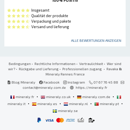
100% POSITIV
Insgesamt
Qualität der produkte
Verpackung und pakete
Versand und lieferung
ALLE BEWERTUNGEN ANZEIGEN
Bedingungen
•
Rechtliche Informationen
•
Vertraulichkeit
•
Wer sind
wir?
•
Rückgabe und Lieferung
•
Professionellen zugang
• Ravaka
&
Mineraly Rennes France
Blog Mineraly
Facebook
Instagram
07 67 76 45 88
contact@mineraly.com.de
https://mineraly.fr
•
•
•
mineraly.fr
mineraly.co.uk
mineraly.com.de
•
•
•
•
mineraly.it
mineraly.es
mineraly.nl
mineraly.pt
mineraly.se