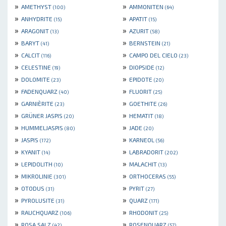
»
»
AMETHYST
AMMONITEN
(100)
(64)
»
»
ANHYDRITE
APATIT
(15)
(15)
»
»
ARAGONIT
AZURIT
(13)
(58)
»
»
BARYT
BERNSTEIN
(41)
(21)
»
»
CALCIT
CAMPO DEL CIELO
(116)
(23)
»
»
CELESTINE
DIOPSIDE
(19)
(12)
»
»
DOLOMITE
EPIDOTE
(23)
(20)
»
»
FADENQUARZ
FLUORIT
(40)
(25)
»
»
GARNIÈRITE
GOETHITE
(23)
(26)
»
»
GRÜNER JASPIS
HEMATIT
(20)
(18)
»
»
HUMMELJASPIS
JADE
(80)
(20)
»
»
JASPIS
KARNEOL
(172)
(56)
»
»
KYANIT
LABRADORIT
(14)
(202)
»
»
LEPIDOLITH
MALACHIT
(10)
(13)
»
»
MIKROLINIE
ORTHOCERAS
(301)
(55)
»
»
OTODUS
PYRIT
(31)
(27)
»
»
PYROLUSITE
QUARZ
(31)
(171)
»
»
RAUCHQUARZ
RHODONIT
(106)
(25)
»
»
ROSA SALZ
ROSENQUARZ
(42)
(57)