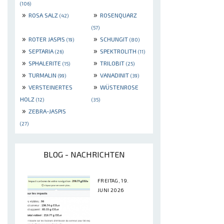
(106)
»
»
ROSA SALZ
ROSENQUARZ
(42)
(57)
»
»
ROTER JASPIS
SCHUNGIT
(19)
(80)
»
»
SEPTARIA
SPEKTROLITH
(26)
(11)
»
»
SPHALERITE
TRILOBIT
(15)
(25)
»
»
TURMALIN
VANADINIT
(99)
(39)
»
»
VERSTEINERTES
WÜSTENROSE
HOLZ
(12)
(35)
»
ZEBRA-JASPIS
(27)
BLOG - NACHRICHTEN
FREITAG, 19.
JUNI 2026