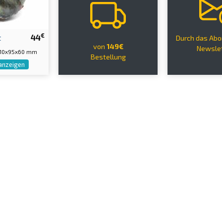
€
t
44
Durch das Abo
von
149€
Newsle
110x95x60 mm
Bestellung
anzeigen