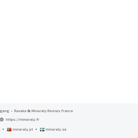
zugang
• Ravaka
&
Mineraly Rennes France
https://mineraly.fr
•
•
l
mineraly.pt
mineraly.se