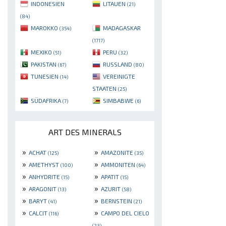
INDONESIEN
LITAUEN
(21)
(84)
MAROKKO
MADAGASKAR
(354)
(1717)
MEXIKO
PERU
(51)
(32)
PAKISTAN
RUSSLAND
(67)
(80)
TUNESIEN
VEREINIGTE
(14)
STAATEN
(25)
SÜDAFRIKA
SIMBABWE
(7)
(6)
ART DES MINERALS
»
»
ACHAT
AMAZONITE
(125)
(35)
»
»
AMETHYST
AMMONITEN
(100)
(64)
»
»
ANHYDRITE
APATIT
(15)
(15)
»
»
ARAGONIT
AZURIT
(13)
(58)
»
»
BARYT
BERNSTEIN
(41)
(21)
»
»
CALCIT
CAMPO DEL CIELO
(116)
(23)