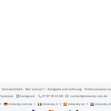
•
Vertraulichkeit
•
Wer sind wir?
•
Rückgabe und Lieferung
•
Professionellen 
Facebook
Instagram
07 67 76 45 88
contact@mineraly.com.de
•
•
•
•
mineraly.com.de
mineraly.it
mineraly.es
mineraly.n