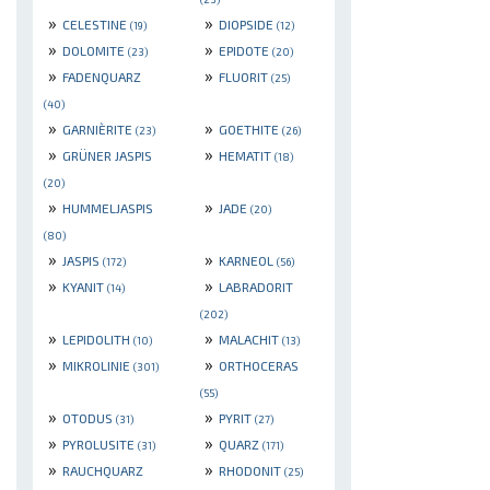
»
»
CELESTINE
DIOPSIDE
(19)
(12)
»
»
DOLOMITE
EPIDOTE
(23)
(20)
»
»
FADENQUARZ
FLUORIT
(25)
(40)
»
»
GARNIÈRITE
GOETHITE
(23)
(26)
»
»
GRÜNER JASPIS
HEMATIT
(18)
(20)
»
»
HUMMELJASPIS
JADE
(20)
(80)
»
»
JASPIS
KARNEOL
(172)
(56)
»
»
KYANIT
LABRADORIT
(14)
(202)
»
»
LEPIDOLITH
MALACHIT
(10)
(13)
»
»
MIKROLINIE
ORTHOCERAS
(301)
(55)
»
»
OTODUS
PYRIT
(31)
(27)
»
»
PYROLUSITE
QUARZ
(31)
(171)
»
»
RAUCHQUARZ
RHODONIT
(25)