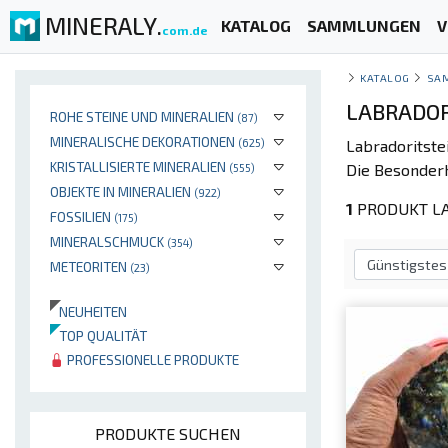
MINERALY.
KATALOG
SAMMLUNGEN
V
com.de
KATALOG
SA
LABRADORI
ROHE STEINE UND MINERALIEN
(87)
MINERALISCHE DEKORATIONEN
(625)
Labradoritste
KRISTALLISIERTE MINERALIEN
Die Besonderh
(555)
OBJEKTE IN MINERALIEN
(922)
1
PRODUKT LA
FOSSILIEN
(175)
MINERALSCHMUCK
(354)
METEORITEN
(23)
NEUHEITEN
TOP QUALITÄT
PROFESSIONELLE PRODUKTE
PRODUKTE SUCHEN