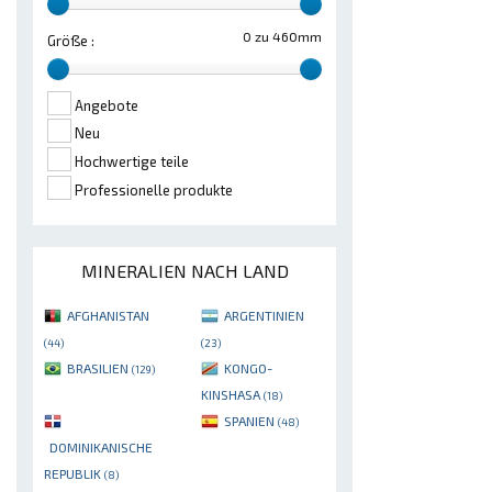
0 zu 460mm
Größe :
Angebote
Neu
Hochwertige teile
Professionelle produkte
MINERALIEN NACH LAND
AFGHANISTAN
ARGENTINIEN
(44)
(23)
BRASILIEN
KONGO-
(129)
KINSHASA
(18)
SPANIEN
(48)
DOMINIKANISCHE
REPUBLIK
(8)