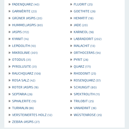
»
»
FADENQUARZ
FLUORIT
(40)
(25)
»
»
GARNIÈRITE
GOETHITE
(23)
(26)
»
»
GRÜNER JASPIS
HEMATIT
(20)
(18)
»
»
HUMMELJASPIS
JADE
(80)
(20)
»
»
JASPIS
KARNEOL
(172)
(56)
»
»
KYANIT
LABRADORIT
(14)
(202)
»
»
LEPIDOLITH
MALACHIT
(10)
(13)
»
»
MIKROLINIE
ORTHOCERAS
(301)
(54)
»
»
OTODUS
PYRIT
(31)
(26)
»
»
PYROLUSITE
QUARZ
(31)
(171)
»
»
RAUCHQUARZ
RHODONIT
(106)
(25)
»
»
ROSA SALZ
ROSENQUARZ
(42)
(57)
»
»
ROTER JASPIS
SCHUNGIT
(19)
(80)
»
»
SEPTARIA
SPEKTROLITH
(26)
(11)
»
»
SPHALERITE
TRILOBIT
(15)
(25)
»
»
TURMALIN
VANADINIT
(99)
(39)
»
»
VERSTEINERTES HOLZ
WÜSTENROSE
(12)
(35)
»
ZEBRA-JASPIS
(27)