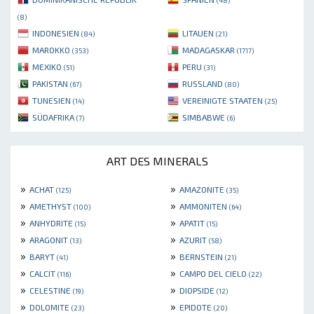
(48)
(8)
INDONESIEN
LITAUEN
(84)
(21)
MAROKKO
MADAGASKAR
(353)
(1717)
MEXIKO
PERU
(51)
(31)
PAKISTAN
RUSSLAND
(67)
(80)
TUNESIEN
VEREINIGTE STAATEN
(14)
(25)
SÜDAFRIKA
SIMBABWE
(7)
(6)
ART DES MINERALS
»
»
ACHAT
AMAZONITE
(125)
(35)
»
»
AMETHYST
AMMONITEN
(100)
(64)
»
»
ANHYDRITE
APATIT
(15)
(15)
»
»
ARAGONIT
AZURIT
(13)
(58)
»
»
BARYT
BERNSTEIN
(41)
(21)
»
»
CALCIT
CAMPO DEL CIELO
(116)
(22)
»
»
CELESTINE
DIOPSIDE
(19)
(12)
»
»
DOLOMITE
EPIDOTE
(23)
(20)