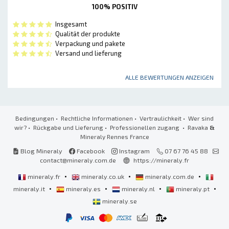
100% POSITIV
Insgesamt
Qualität der produkte
Verpackung und pakete
Versand und lieferung
ALLE BEWERTUNGEN ANZEIGEN
Bedingungen
•
Rechtliche Informationen
•
Vertraulichkeit
•
Wer sind
wir?
•
Rückgabe und Lieferung
•
Professionellen zugang
• Ravaka
&
Mineraly Rennes France
Blog Mineraly
Facebook
Instagram
07 67 76 45 88
contact@mineraly.com.de
https://mineraly.fr
•
•
•
mineraly.fr
mineraly.co.uk
mineraly.com.de
•
•
•
•
mineraly.it
mineraly.es
mineraly.nl
mineraly.pt
mineraly.se