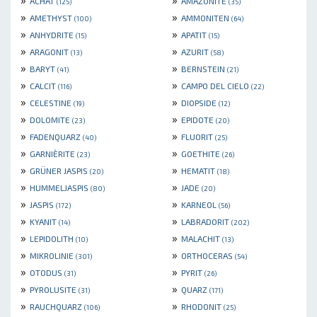
ACHAT
AMAZONITE
(125)
(35)
»
»
AMETHYST
AMMONITEN
(100)
(64)
»
»
ANHYDRITE
APATIT
(15)
(15)
»
»
ARAGONIT
AZURIT
(13)
(58)
»
»
BARYT
BERNSTEIN
(41)
(21)
»
»
CALCIT
CAMPO DEL CIELO
(116)
(22)
»
»
CELESTINE
DIOPSIDE
(19)
(12)
»
»
DOLOMITE
EPIDOTE
(23)
(20)
»
»
FADENQUARZ
FLUORIT
(40)
(25)
»
»
GARNIÈRITE
GOETHITE
(23)
(26)
»
»
GRÜNER JASPIS
HEMATIT
(20)
(18)
»
»
HUMMELJASPIS
JADE
(80)
(20)
»
»
JASPIS
KARNEOL
(172)
(56)
»
»
KYANIT
LABRADORIT
(14)
(202)
»
»
LEPIDOLITH
MALACHIT
(10)
(13)
»
»
MIKROLINIE
ORTHOCERAS
(301)
(54)
»
»
OTODUS
PYRIT
(31)
(26)
»
»
PYROLUSITE
QUARZ
(31)
(171)
»
»
RAUCHQUARZ
RHODONIT
(106)
(25)