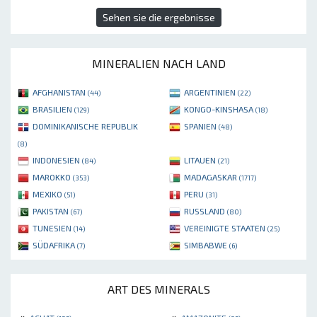
Sehen sie die ergebnisse
MINERALIEN NACH LAND
AFGHANISTAN
ARGENTINIEN
(44)
(22)
BRASILIEN
KONGO-KINSHASA
(129)
(18)
DOMINIKANISCHE REPUBLIK
SPANIEN
(48)
(8)
INDONESIEN
LITAUEN
(84)
(21)
MAROKKO
MADAGASKAR
(353)
(1717)
MEXIKO
PERU
(51)
(31)
PAKISTAN
RUSSLAND
(67)
(80)
TUNESIEN
VEREINIGTE STAATEN
(14)
(25)
SÜDAFRIKA
SIMBABWE
(7)
(6)
ART DES MINERALS
»
»