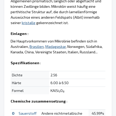
Allgemeinen prismatisch, länglich oder abgeflacht und
können Zwillinge bilden. Mikroklin weist häufig eine
perthitische Struktur auf, die durch lamellenförmige
Auswüchse eines anderen Feldspats (Albit) innerhalb
seiner
kristalle
gekennzeichnet ist.
Einlagen :
Die Hauptvorkommen von Mikrolinie befinden sich in
Australien,
Brasilien
,
Madagaskar
, Norwegen, Südafrika,
Kanada, China, Vereinigte Staaten, Italien, Russland...
Spezifikationen
:
Dichte
2.56
Härte
6.00 à 6.50
Formel
KAlSi
O
3
8
Chemische zusammensetzung
:
O
Sauerstoff
Andere nichtmetallische
45.99%