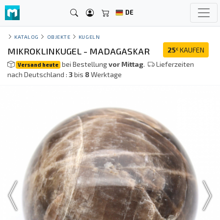
DE
KATALOG
OBJEKTE
KUGELN
MIKROKLINKUGEL - MADAGASKAR
25
KAUFEN
€
bei Bestellung
vor Mittag
.
Lieferzeiten
Versand heute
nach Deutschland :
3
bis
8
Werktage