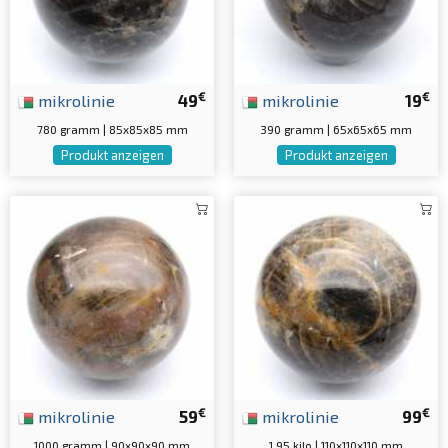
€
€
mikrolinie
49
mikrolinie
19
780 gramm | 85x85x85 mm
390 gramm | 65x65x65 mm
Produkt anzeigen
Produkt anzeigen
€
€
mikrolinie
59
mikrolinie
99
1000 gramm | 90x90x90 mm
1.95 kilo | 110x110x110 mm