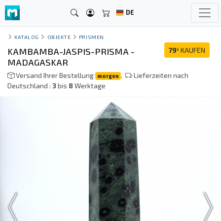
DE
KATALOG
OBJEKTE
PRISMEN
KAMBAMBA-JASPIS-PRISMA -
79
KAUFEN
€
MADAGASKAR
Versand Ihrer Bestellung
.
Lieferzeiten nach
morgen
Deutschland :
3
bis
8
Werktage