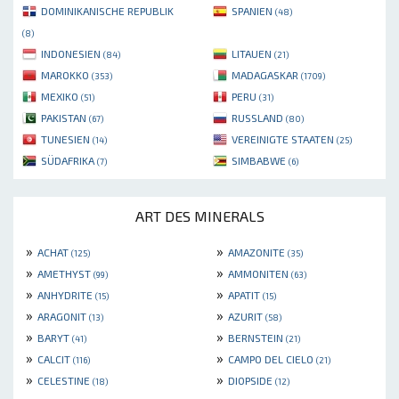
DOMINIKANISCHE REPUBLIK
SPANIEN
(48)
(8)
INDONESIEN
LITAUEN
(84)
(21)
MAROKKO
MADAGASKAR
(353)
(1709)
MEXIKO
PERU
(51)
(31)
PAKISTAN
RUSSLAND
(67)
(80)
TUNESIEN
VEREINIGTE STAATEN
(14)
(25)
SÜDAFRIKA
SIMBABWE
(7)
(6)
ART DES MINERALS
»
»
ACHAT
AMAZONITE
(125)
(35)
»
»
AMETHYST
AMMONITEN
(99)
(63)
»
»
ANHYDRITE
APATIT
(15)
(15)
»
»
ARAGONIT
AZURIT
(13)
(58)
»
»
BARYT
BERNSTEIN
(41)
(21)
»
»
CALCIT
CAMPO DEL CIELO
(116)
(21)
»
»
CELESTINE
DIOPSIDE
(18)
(12)