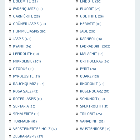
»
»
DOLOMITE
EPIDOTE
(23)
(20)
»
»
FADENQUARZ
FLUORIT
(40)
(25)
»
»
GARNIÈRITE
GOETHITE
(23)
(26)
»
»
GRÜNER JASPIS
HEMATIT
(20)
(18)
»
»
HUMMELJASPIS
JADE
(80)
(20)
»
»
JASPIS
KARNEOL
(172)
(56)
»
»
KYANIT
LABRADORIT
(14)
(202)
»
»
LEPIDOLITH
MALACHIT
(10)
(12)
»
»
MIKROLINIE
ORTHOCERAS
(301)
(54)
»
»
OTODUS
PYRIT
(31)
(26)
»
»
PYROLUSITE
QUARZ
(31)
(165)
»
»
RAUCHQUARZ
RHODONIT
(106)
(25)
»
»
ROSA SALZ
ROSENQUARZ
(42)
(57)
»
»
ROTER JASPIS
SCHUNGIT
(19)
(80)
»
»
SEPTARIA
SPEKTROLITH
(26)
(11)
»
»
SPHALERITE
TRILOBIT
(15)
(25)
»
»
TURMALIN
VANADINIT
(99)
(39)
»
»
VERSTEINERTES HOLZ
WÜSTENROSE
(12)
(35)
»
ZEBRA-JASPIS
(27)