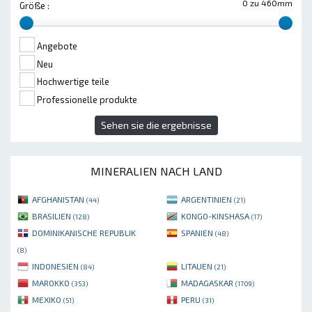
0 zu 460mm
Größe :
Angebote
Neu
Hochwertige teile
Professionelle produkte
Sehen sie die ergebnisse
MINERALIEN NACH LAND
AFGHANISTAN
ARGENTINIEN
(44)
(21)
BRASILIEN
KONGO-KINSHASA
(128)
(17)
DOMINIKANISCHE REPUBLIK
SPANIEN
(48)
(8)
INDONESIEN
LITAUEN
(84)
(21)
MAROKKO
MADAGASKAR
(353)
(1709)
MEXIKO
PERU
(51)
(31)