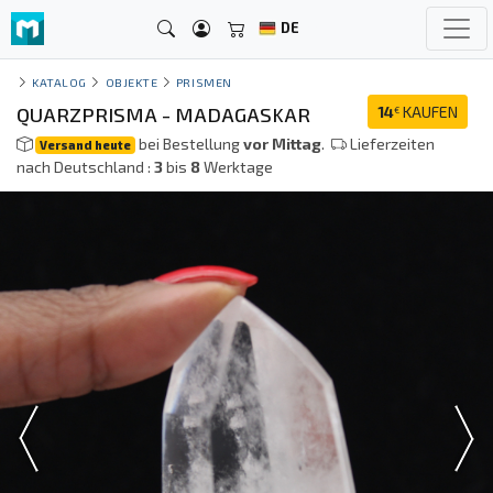
DE
KATALOG
OBJEKTE
PRISMEN
QUARZPRISMA - MADAGASKAR
14
KAUFEN
€
bei Bestellung
vor Mittag
.
Lieferzeiten
Versand heute
nach Deutschland :
3
bis
8
Werktage