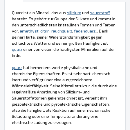
Quarz ist ein Mineral, das aus
silizium
und
sauerstoff
besteht. Es gehört zur Gruppe der Silikate und kommt in
den unterschiedlichsten kristallinen Formen und Farben
vor:
amethyst
,
citrin
,
rauchquarz
,
fadenquarz
... Dank
seiner Härte, seiner Widerstandsfähigkeit gegen
schlechtes Wetter und seiner großen Häufigkeit ist
quarz
einer von vielen die häufigsten Mineralien auf der
Erde.
quarz
hat bemerkenswerte physikalische und
chemische Eigenschaften. Es ist sehr hart, chemisch
inert und verfügt über eine ausgezeichnete
Wärmeleitfähigkeit. Seine Kristallstruktur, die durch eine
regelmäßige Anordnung von Silizium- und
Sauerstoffatomen gekennzeichnet ist, verleiht ihm
piezoelektrische und pyroelektrische Eigenschaften,
also die Fähigkeit, als Reaktion auf eine mechanische
Belastung oder eine Temperaturänderung eine
elektrische Ladung zu erzeugen.