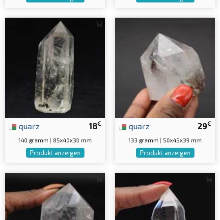
€
€
quarz
18
quarz
29
140 gramm | 85x40x30 mm
133 gramm | 50x45x39 mm
Produkt anzeigen
Produkt anzeigen