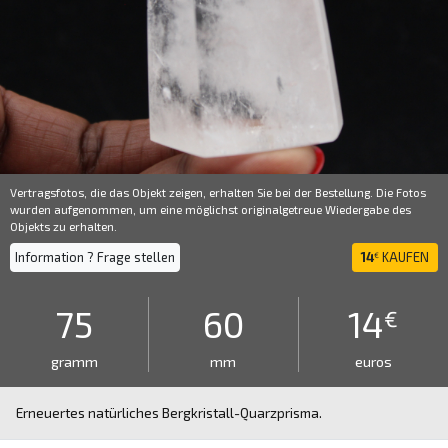
Vertragsfotos, die das Objekt zeigen, erhalten Sie bei der Bestellung. Die Fotos
wurden aufgenommen, um eine möglichst originalgetreue Wiedergabe des
Objekts zu erhalten.
Information ? Frage stellen
14
KAUFEN
€
75
60
14
€
gramm
mm
euros
Erneuertes natürliches Bergkristall-Quarzprisma.