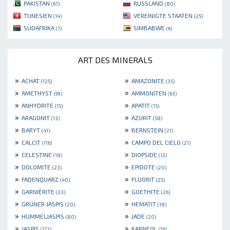
PAKISTAN
RUSSLAND
(67)
(80)
TUNESIEN
VEREINIGTE STAATEN
(14)
(25)
SÜDAFRIKA
SIMBABWE
(7)
(6)
ART DES MINERALS
»
»
ACHAT
AMAZONITE
(125)
(35)
»
»
AMETHYST
AMMONITEN
(99)
(63)
»
»
ANHYDRITE
APATIT
(15)
(15)
»
»
ARAGONIT
AZURIT
(13)
(58)
»
»
BARYT
BERNSTEIN
(41)
(21)
»
»
CALCIT
CAMPO DEL CIELO
(116)
(21)
»
»
CELESTINE
DIOPSIDE
(18)
(12)
»
»
DOLOMITE
EPIDOTE
(23)
(20)
»
»
FADENQUARZ
FLUORIT
(40)
(25)
»
»
GARNIÈRITE
GOETHITE
(23)
(26)
»
»
GRÜNER JASPIS
HEMATIT
(20)
(18)
»
»
HUMMELJASPIS
JADE
(80)
(20)
»
»
JASPIS
KARNEOL
(172)
(56)