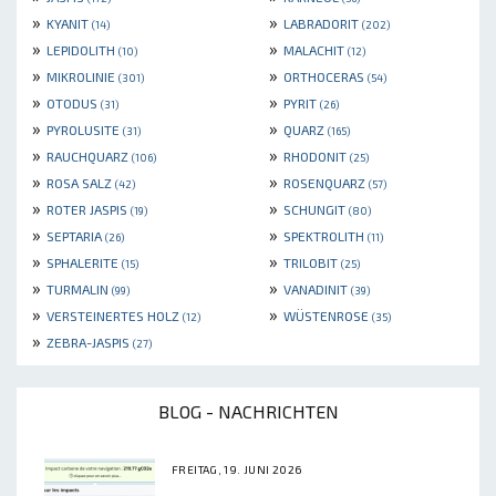
»
»
KYANIT
LABRADORIT
(14)
(202)
»
»
LEPIDOLITH
MALACHIT
(10)
(12)
»
»
MIKROLINIE
ORTHOCERAS
(301)
(54)
»
»
OTODUS
PYRIT
(31)
(26)
»
»
PYROLUSITE
QUARZ
(31)
(165)
»
»
RAUCHQUARZ
RHODONIT
(106)
(25)
»
»
ROSA SALZ
ROSENQUARZ
(42)
(57)
»
»
ROTER JASPIS
SCHUNGIT
(19)
(80)
»
»
SEPTARIA
SPEKTROLITH
(26)
(11)
»
»
SPHALERITE
TRILOBIT
(15)
(25)
»
»
TURMALIN
VANADINIT
(99)
(39)
»
»
VERSTEINERTES HOLZ
WÜSTENROSE
(12)
(35)
»
ZEBRA-JASPIS
(27)
BLOG - NACHRICHTEN
FREITAG, 19. JUNI 2026