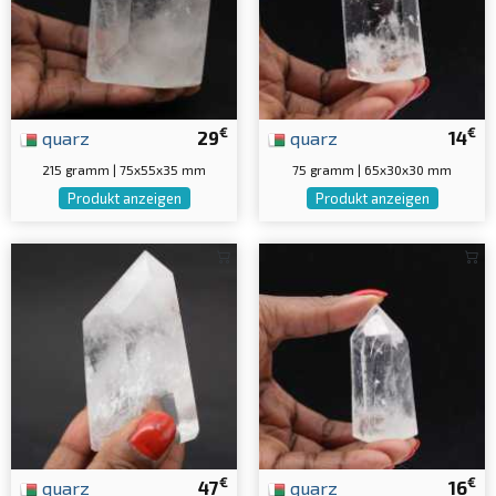
€
€
quarz
29
quarz
14
215 gramm | 75x55x35 mm
75 gramm | 65x30x30 mm
Produkt anzeigen
Produkt anzeigen
€
€
quarz
47
quarz
16