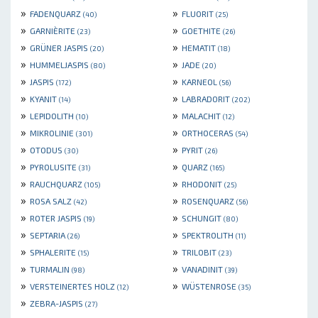
»
»
FADENQUARZ
FLUORIT
(40)
(25)
»
»
GARNIÈRITE
GOETHITE
(23)
(26)
»
»
GRÜNER JASPIS
HEMATIT
(20)
(18)
»
»
HUMMELJASPIS
JADE
(80)
(20)
»
»
JASPIS
KARNEOL
(172)
(56)
»
»
KYANIT
LABRADORIT
(14)
(202)
»
»
LEPIDOLITH
MALACHIT
(10)
(12)
»
»
MIKROLINIE
ORTHOCERAS
(301)
(54)
»
»
OTODUS
PYRIT
(30)
(26)
»
»
PYROLUSITE
QUARZ
(31)
(165)
»
»
RAUCHQUARZ
RHODONIT
(105)
(25)
»
»
ROSA SALZ
ROSENQUARZ
(42)
(56)
»
»
ROTER JASPIS
SCHUNGIT
(19)
(80)
»
»
SEPTARIA
SPEKTROLITH
(26)
(11)
»
»
SPHALERITE
TRILOBIT
(15)
(23)
»
»
TURMALIN
VANADINIT
(98)
(39)
»
»
VERSTEINERTES HOLZ
WÜSTENROSE
(12)
(35)
»
ZEBRA-JASPIS
(27)