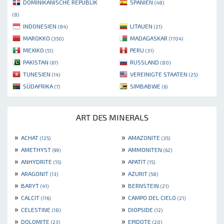
DOMINIKANISCHE REPUBLIK
SPANIEN
(48)
(8)
INDONESIEN
LITAUEN
(84)
(21)
MAROKKO
MADAGASKAR
(350)
(1704)
MEXIKO
PERU
(51)
(31)
PAKISTAN
RUSSLAND
(67)
(80)
TUNESIEN
VEREINIGTE STAATEN
(14)
(25)
SÜDAFRIKA
SIMBABWE
(7)
(6)
ART DES MINERALS
»
»
ACHAT
AMAZONITE
(125)
(35)
»
»
AMETHYST
AMMONITEN
(99)
(62)
»
»
ANHYDRITE
APATIT
(15)
(15)
»
»
ARAGONIT
AZURIT
(13)
(58)
»
»
BARYT
BERNSTEIN
(41)
(21)
»
»
CALCIT
CAMPO DEL CIELO
(116)
(21)
»
»
CELESTINE
DIOPSIDE
(18)
(12)
»
»
DOLOMITE
EPIDOTE
(23)
(20)