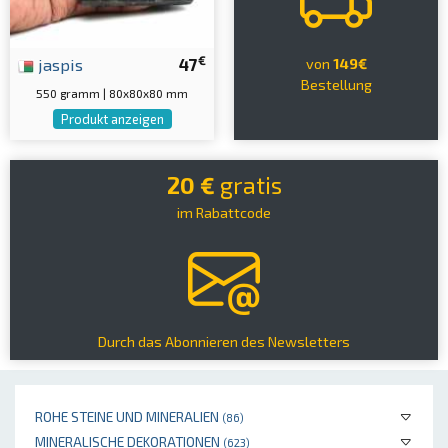
€
jaspis
47
von
149€
Bestellung
550 gramm | 80x80x80 mm
Produkt anzeigen
20 €
gratis
im Rabattcode
Durch das Abonnieren des Newsletters
ROHE STEINE UND MINERALIEN
(86)
MINERALISCHE DEKORATIONEN
(623)