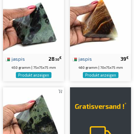
€
€
jaspis
28
jaspis
39
.50
450 gramm | 75x75x75 mm
460 gramm | 70x75x75 mm
Produkt anzeigen
Produkt anzeigen
*
Gratisversand !