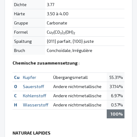
Dichte
3.77
Härte
3.50 à 4.00
Gruppe
Carbonate
Formel
Cu
(CO
)
(OH)
3
3
2
2
Spaltung
{011} parfait, {100} juste
Bruch
Conchoïdale, Irrégulière
Chemische zusammensetzung
:
Cu
Kupfer
Übergangsmetall
55.31%
O
Sauerstoff
Andere nichtmetallische
37.14%
C
Kohlenstoff
Andere nichtmetallische
6.97%
H
Wasserstoff
Andere nichtmetallische
0.57%
100%
NATURAE LAPIDES