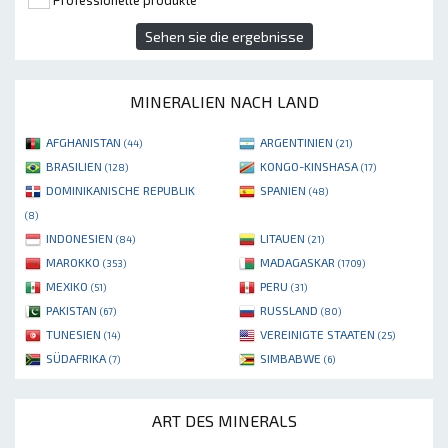
Sehen sie die ergebnisse
MINERALIEN NACH LAND
AFGHANISTAN
ARGENTINIEN
(44)
(21)
BRASILIEN
KONGO-KINSHASA
(128)
(17)
DOMINIKANISCHE REPUBLIK
SPANIEN
(48)
(8)
INDONESIEN
LITAUEN
(84)
(21)
MAROKKO
MADAGASKAR
(353)
(1709)
MEXIKO
PERU
(51)
(31)
PAKISTAN
RUSSLAND
(67)
(80)
TUNESIEN
VEREINIGTE STAATEN
(14)
(25)
SÜDAFRIKA
SIMBABWE
(7)
(6)
ART DES MINERALS