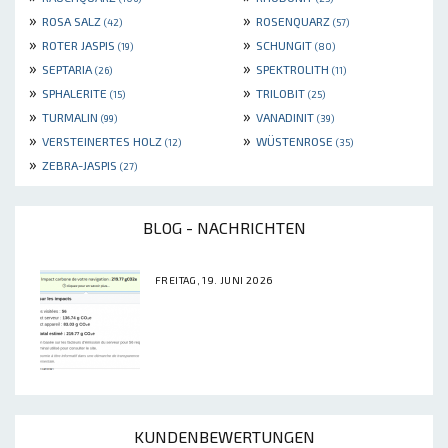
»
»
ROSA SALZ
ROSENQUARZ
(42)
(57)
»
»
ROTER JASPIS
SCHUNGIT
(19)
(80)
»
»
SEPTARIA
SPEKTROLITH
(26)
(11)
»
»
SPHALERITE
TRILOBIT
(15)
(25)
»
»
TURMALIN
VANADINIT
(99)
(39)
»
»
VERSTEINERTES HOLZ
WÜSTENROSE
(12)
(35)
»
ZEBRA-JASPIS
(27)
BLOG - NACHRICHTEN
FREITAG, 19. JUNI 2026
KUNDENBEWERTUNGEN