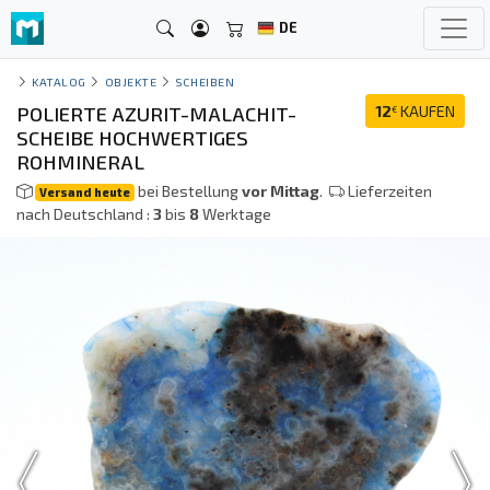
DE
KATALOG
OBJEKTE
SCHEIBEN
POLIERTE AZURIT-MALACHIT-
12
KAUFEN
€
SCHEIBE HOCHWERTIGES
ROHMINERAL
bei Bestellung
vor Mittag
.
Lieferzeiten
Versand heute
nach Deutschland :
3
bis
8
Werktage