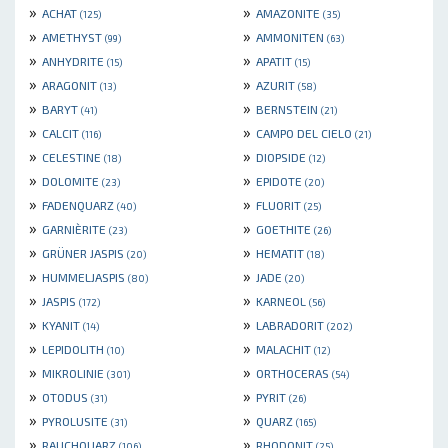
»
»
ACHAT
AMAZONITE
(125)
(35)
»
»
AMETHYST
AMMONITEN
(99)
(63)
»
»
ANHYDRITE
APATIT
(15)
(15)
»
»
ARAGONIT
AZURIT
(13)
(58)
»
»
BARYT
BERNSTEIN
(41)
(21)
»
»
CALCIT
CAMPO DEL CIELO
(116)
(21)
»
»
CELESTINE
DIOPSIDE
(18)
(12)
»
»
DOLOMITE
EPIDOTE
(23)
(20)
»
»
FADENQUARZ
FLUORIT
(40)
(25)
»
»
GARNIÈRITE
GOETHITE
(23)
(26)
»
»
GRÜNER JASPIS
HEMATIT
(20)
(18)
»
»
HUMMELJASPIS
JADE
(80)
(20)
»
»
JASPIS
KARNEOL
(172)
(56)
»
»
KYANIT
LABRADORIT
(14)
(202)
»
»
LEPIDOLITH
MALACHIT
(10)
(12)
»
»
MIKROLINIE
ORTHOCERAS
(301)
(54)
»
»
OTODUS
PYRIT
(31)
(26)
»
»
PYROLUSITE
QUARZ
(31)
(165)
»
»
RAUCHQUARZ
RHODONIT
(106)
(25)