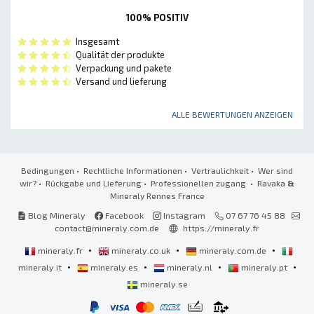
100% POSITIV
Insgesamt
Qualität der produkte
Verpackung und pakete
Versand und lieferung
ALLE BEWERTUNGEN ANZEIGEN
Bedingungen
•
Rechtliche Informationen
•
Vertraulichkeit
•
Wer sind
wir?
•
Rückgabe und Lieferung
•
Professionellen zugang
• Ravaka
&
Mineraly Rennes France
Blog Mineraly
Facebook
Instagram
07 67 76 45 88
contact@mineraly.com.de
https://mineraly.fr
•
•
•
mineraly.fr
mineraly.co.uk
mineraly.com.de
•
•
•
•
mineraly.it
mineraly.es
mineraly.nl
mineraly.pt
mineraly.se