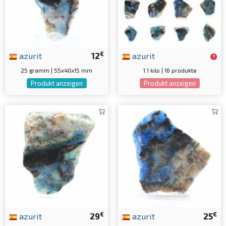
€
azurit
12
azurit
25 gramm | 55x40x15 mm
1.1 kilo | 16 produkte
Produkt anzeigen
Produkt anzeigen
€
€
azurit
29
azurit
25