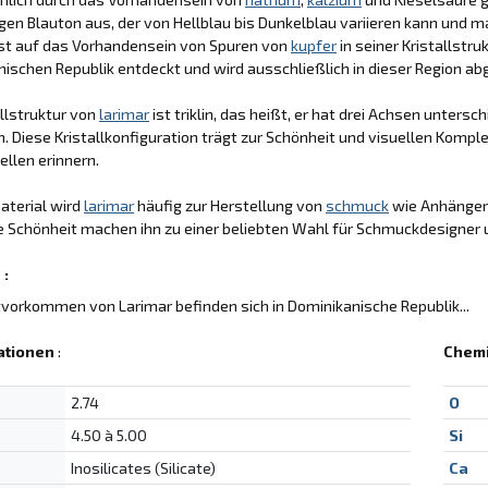
igen Blauton aus, der von Hellblau bis Dunkelblau variieren kann und
ist auf das Vorhandensein von Spuren von
kupfer
in seiner Kristallstr
ischen Republik entdeckt und wird ausschließlich in dieser Region ab
allstruktur von
larimar
ist triklin, das heißt, er hat drei Achsen untersc
. Diese Kristallkonfiguration trägt zur Schönheit und visuellen Kompl
llen erinnern.
aterial wird
larimar
häufig zur Herstellung von
schmuck
wie Anhängern
e Schönheit machen ihn zu einer beliebten Wahl für Schmuckdesigner 
 :
vorkommen von Larimar befinden sich in Dominikanische Republik...
ationen
:
Chem
2.74
O
4.50 à 5.00
Si
Inosilicates (Silicate)
Ca