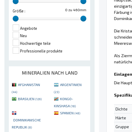
einzigart
0 zu 460mm
Größe :
Färbung 
Dominikan
Angebote
Die Krist
Neu
schneiden
Meereswe
Hochwertige teile
Professionelle produkte
Als Zierm
natürlich
MINERALIEN NACH LAND
Einlagen
Die Haupt
AFGHANISTAN
ARGENTINIEN
(44)
(23)
Spezifik
BRASILIEN
KONGO-
(129)
KINSHASA
(18)
Dichte
SPANIEN
(48)
Härte
DOMINIKANISCHE
Gruppe
REPUBLIK
(8)