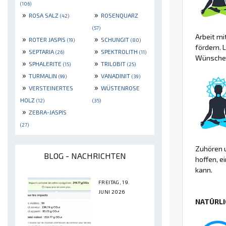
(106)
»
»
ROSA SALZ
ROSENQUARZ
(42)
(57)
Arbeit m
»
»
ROTER JASPIS
SCHUNGIT
(19)
(80)
fördern. 
»
»
SEPTARIA
SPEKTROLITH
(26)
(11)
Wünschen 
»
»
SPHALERITE
TRILOBIT
(15)
(25)
»
»
TURMALIN
VANADINIT
(99)
(39)
»
»
VERSTEINERTES
WÜSTENROSE
HOLZ
(12)
(35)
»
ZEBRA-JASPIS
(27)
Zuhören 
BLOG - NACHRICHTEN
hoffen, e
kann.
FREITAG, 19.
JUNI 2026
NATÜRLI