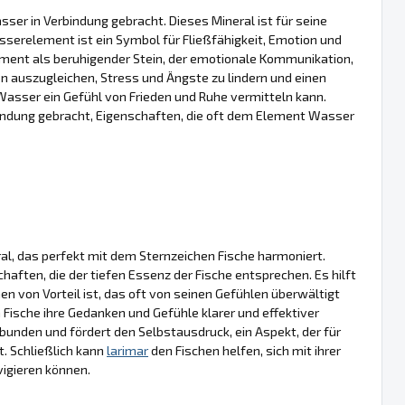
er in Verbindung gebracht. Dieses Mineral ist für seine
sserelement ist ein Symbol für Fließfähigkeit, Emotion und
ement als beruhigender Stein, der emotionale Kommunikation,
ien auszugleichen, Stress und Ängste zu lindern und einen
asser ein Gefühl von Frieden und Ruhe vermitteln kann.
bindung gebracht, Eigenschaften, die oft dem Element Wasser
al, das perfekt mit dem Sternzeichen Fische harmoniert.
chaften, die der tiefen Essenz der Fische entsprechen. Es hilft
n von Vorteil ist, das oft von seinen Gefühlen überwältigt
 Fische ihre Gedanken und Gefühle klarer und effektiver
bunden und fördert den Selbstausdruck, ein Aspekt, der für
. Schließlich kann
larimar
den Fischen helfen, sich mit ihrer
vigieren können.