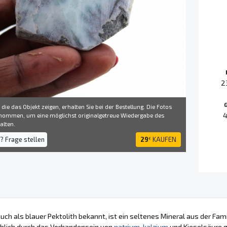
2
 die das Objekt zeigen, erhalten Sie bei der Bestellung. Die Fotos
4
ommen, um eine möglichst originalgetreue Wiedergabe des
alten.
? Frage stellen
29
KAUFEN
€
auch als blauer Pektolith bekannt, ist ein seltenes Mineral aus der F
hlich durch das Vorhandensein von
natrium
,
kalzium
und Kieselsäure g