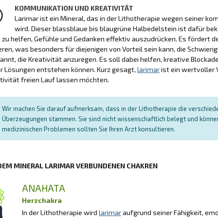
KOMMUNIKATION UND KREATIVITÄT
Larimar ist ein Mineral, das in der Lithotherapie wegen seiner 
wird. Dieser blassblaue bis blaugrüne Halbedelstein ist dafür be
 zu helfen, Gefühle und Gedanken effektiv auszudrücken. Es fördert 
eren, was besonders für diejenigen von Vorteil sein kann, die Schwieri
annt, die Kreativität anzuregen. Es soll dabei helfen, kreative Bloc
er Lösungen entstehen können. Kurz gesagt,
larimar
ist ein wertvoller
ativität freien Lauf lassen möchten.
Wir machen Sie darauf aufmerksam, dass in der Lithotherapie die verschied
Überzeugungen stammen. Sie sind nicht wissenschaftlich belegt und können 
medizinischen Problemen sollten Sie Ihren Arzt konsultieren.
 DEM MINERAL LARIMAR VERBUNDENEN CHAKREN
ANAHATA
Herzchakra
In der Lithotherapie wird
larimar
aufgrund seiner Fähigkeit, emo