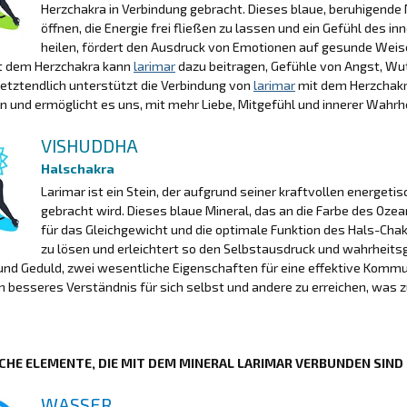
Herzchakra in Verbindung gebracht. Dieses blaue, beruhigende M
öffnen, die Energie frei fließen zu lassen und ein Gefühl des in
heilen, fördert den Ausdruck von Emotionen auf gesunde Weise
it dem Herzchakra kann
larimar
dazu beitragen, Gefühle von Angst, Wu
Letztendlich unterstützt die Verbindung von
larimar
mit dem Herzchakra
und ermöglicht es uns, mit mehr Liebe, Mitgefühl und innerer Wahrhe
VISHUDDHA
Halschakra
Larimar ist ein Stein, der aufgrund seiner kraftvollen energet
gebracht wird. Dieses blaue Mineral, das an die Farbe des Ozean
für das Gleichgewicht und die optimale Funktion des Hals-Chakr
zu lösen und erleichtert so den Selbstausdruck und wahrheit
und Geduld, zwei wesentliche Eigenschaften für eine effektive Komm
in besseres Verständnis für sich selbst und andere zu erreichen, wa
CHE ELEMENTE, DIE MIT DEM MINERAL LARIMAR VERBUNDEN SIND
WASSER