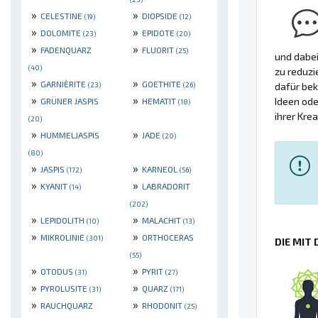
»
»
CELESTINE
DIOPSIDE
(19)
(12)
»
»
DOLOMITE
EPIDOTE
(23)
(20)
»
»
FADENQUARZ
FLUORIT
(25)
und dabei
(40)
zu reduzi
»
»
GARNIÈRITE
GOETHITE
(23)
(26)
dafür bek
»
»
Ideen od
GRÜNER JASPIS
HEMATIT
(18)
ihrer Kre
(20)
»
»
HUMMELJASPIS
JADE
(20)
(80)
»
»
JASPIS
KARNEOL
(172)
(56)
»
»
KYANIT
LABRADORIT
(14)
(202)
»
»
LEPIDOLITH
MALACHIT
(10)
(13)
»
»
MIKROLINIE
ORTHOCERAS
(301)
DIE MIT
(55)
»
»
OTODUS
PYRIT
(31)
(27)
»
»
PYROLUSITE
QUARZ
(31)
(171)
»
»
RAUCHQUARZ
RHODONIT
(25)