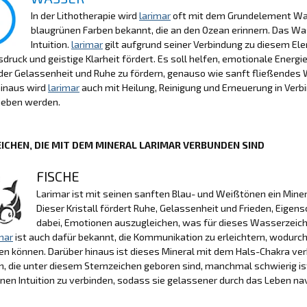
In der Lithotherapie wird
larimar
oft mit dem Grundelement Wass
blaugrünen Farben bekannt, die an den Ozean erinnern. Das Wa
Intuition.
larimar
gilt aufgrund seiner Verbindung zu diesem El
druck und geistige Klarheit fördert. Es soll helfen, emotionale Energ
er Gelassenheit und Ruhe zu fördern, genauso wie sanft fließendes W
hinaus wird
larimar
auch mit Heilung, Reinigung und Erneuerung in Ver
ieben werden.
ICHEN, DIE MIT DEM MINERAL LARIMAR VERBUNDEN SIND
FISCHE
Larimar ist mit seinen sanften Blau- und Weißtönen ein Miner
Dieser Kristall fördert Ruhe, Gelassenheit und Frieden, Eigens
dabei, Emotionen auszugleichen, was für dieses Wasserzeiche
mar
ist auch dafür bekannt, die Kommunikation zu erleichtern, wodurch
n können. Darüber hinaus ist dieses Mineral mit dem Hals-Chakra ver
 die unter diesem Sternzeichen geboren sind, manchmal schwierig ist
en Intuition zu verbinden, sodass sie gelassener durch das Leben na