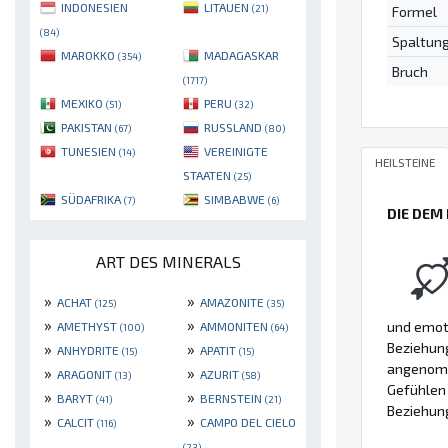
INDONESIEN
LITAUEN
(21)
Formel
(84)
Spaltun
MAROKKO
MADAGASKAR
(354)
Bruch
(1717)
MEXIKO
PERU
(51)
(32)
PAKISTAN
RUSSLAND
(67)
(80)
TUNESIEN
VEREINIGTE
(14)
HEILSTEINE
STAATEN
(25)
SÜDAFRIKA
SIMBABWE
(7)
(6)
DIE DEM
ART DES MINERALS
»
»
ACHAT
AMAZONITE
(125)
(35)
»
»
und emot
AMETHYST
AMMONITEN
(100)
(64)
»
»
Beziehun
ANHYDRITE
APATIT
(15)
(15)
angenomme
»
»
ARAGONIT
AZURIT
(13)
(58)
Gefühlen 
»
»
BARYT
BERNSTEIN
(41)
(21)
Beziehung
»
»
CALCIT
CAMPO DEL CIELO
(116)
(23)