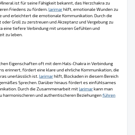
ineral ist für seine Fähigkeit bekannt, das Herzchakra zu
neren Friedens zu fördern.
larimar
hilft, emotionale Wunden zu
 und erleichtert die emotionale Kommunikation. Durch die
t oder Groll zu zerstreuen und Akzeptanz und Vergebung zu
 eine tiefere Verbindung mit unseren Gefühlen und
it zu leben.
ischen Eigenschaften oft mit dem Hals-Chakra in Verbindung
s erinnert, fördert eine klare und ehrliche Kommunikation, die
as unerlässlich ist.
larimar
hilft, Blockaden in diesem Bereich
sgemäßes Sprechen. Darüber hinaus fördert es einfühlsames
unikation. Durch die Zusammenarbeit mit
larimar
kann man
s zu harmonischeren und authentischeren Beziehungen
führen