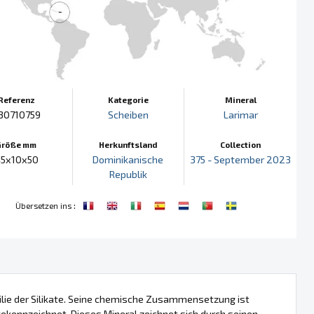
Referenz
Kategorie
Mineral
30710759
Scheiben
Larimar
Größe mm
Herkunftsland
Collection
5x10x50
Dominikanische
375 - September 2023
Republik
:
Übersetzen ins
amilie der Silikate. Seine chemische Zusammensetzung ist
ekennzeichnet. Dieses Mineral zeichnet sich durch seinen