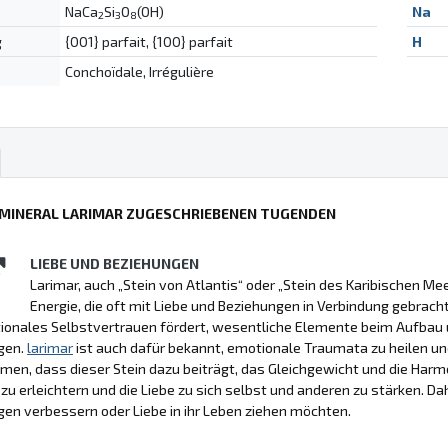
NaCa
Si
O
(OH)
Na
2
3
8
g
{001} parfait, {100} parfait
H
Conchoïdale, Irrégulière
 MINERAL LARIMAR ZUGESCHRIEBENEN TUGENDEN
LIEBE UND BEZIEHUNGEN
Larimar, auch „Stein von Atlantis“ oder „Stein des Karibischen Me
Energie, die oft mit Liebe und Beziehungen in Verbindung gebracht 
ionales Selbstvertrauen fördert, wesentliche Elemente beim Aufbau 
gen.
larimar
ist auch dafür bekannt, emotionale Traumata zu heilen und
n, dass dieser Stein dazu beiträgt, das Gleichgewicht und die Harm
zu erleichtern und die Liebe zu sich selbst und anderen zu stärken. Dah
en verbessern oder Liebe in ihr Leben ziehen möchten.