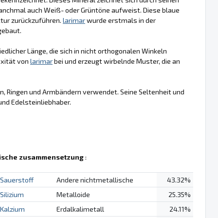
 manchmal auch Weiß- oder Grüntöne aufweist. Diese blaue
uktur zurückzuführen.
larimar
wurde erstmals in der
gebaut.
hiedlicher Länge, die sich in nicht orthogonalen Winkeln
exität von
larimar
bei und erzeugt wirbelnde Muster, die an
, Ringen und Armbändern verwendet. Seine Seltenheit und
und Edelsteinliebhaber.
ische zusammensetzung
:
Sauerstoff
Andere nichtmetallische
43.32%
Silizium
Metalloide
25.35%
Kalzium
Erdalkalimetall
24.11%