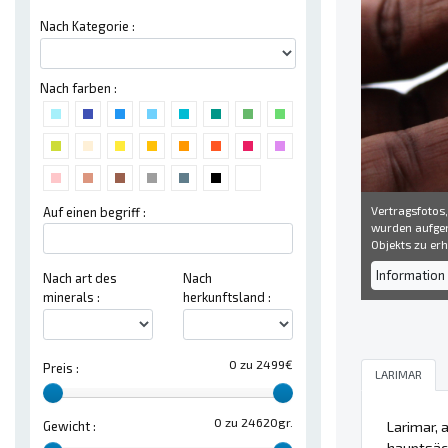
Nach Kategorie :
Nach farben :
Vertragsfotos,
Auf einen begriff :
wurden aufgen
Objekts zu erh
Information 
Nach art des
Nach
minerals :
herkunftsland :
0 zu 2499€
Preis :
LARIMAR
0 zu 24620gr.
Larimar, 
Gewicht :
hauptsäc