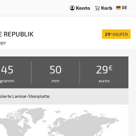
Konto
Korb
DE
E REPUBLIK
29
KAUFEN
€
age
45
50
29
€
gramm
mm
euros
lierte Larimar-Steinplatte.