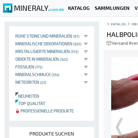
MINERALY.
KATALOG
SAMMLUNGEN
V
com.de
KATALOG
OBJ
HALBPOLI
ROHE STEINE UND MINERALIEN
(87)
Versand Ihre
MINERALISCHE DEKORATIONEN
(625)
KRISTALLISIERTE MINERALIEN
(555)
OBJEKTE IN MINERALIEN
(922)
FOSSILIEN
(175)
MINERALSCHMUCK
(354)
METEORITEN
(23)
NEUHEITEN
TOP QUALITÄT
PROFESSIONELLE PRODUKTE
PRODUKTE SUCHEN