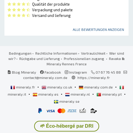
Qualität der produkte
Verpackung und pakete
Versand und lieferung
ALLE BEWERTUNGEN ANZEIGEN
Bedingungen
•
Rechtliche Informationen
•
Vertraulichkeit
•
Wer sind
wir?
•
Rückgabe und Lieferung
•
Professionellen zugang
• Ravaka
&
Mineraly Rennes France
Blog Mineraly
Facebook
Instagram
07 67 76 45 88
contact@mineraly.com.de
https://mineraly.fr
•
•
•
mineraly.fr
mineraly.co.uk
mineraly.com.de
•
•
•
•
mineraly.it
mineraly.es
mineraly.nl
mineraly.pt
mineraly.se
🌱 Éco-hébergé par DRI