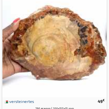
€
versteinertes
49
790 gramm | 200x155x15 mm