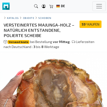
DE
KATALOG
OBJEKTE
SCHEIBEN
VERSTEINERTES MAJUNGA-HOLZ –
55
KAUFEN
€
NATÜRLICH ENTSTANDENE,
POLIERTE SCHEIBE
bei Bestellung
vor Mittag
.
Lieferzeiten
Versand heute
nach Deutschland :
3
bis
8
Werktage