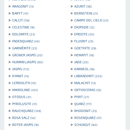
»
»
ARAGONIT
AZURIT
(13)
(58)
»
»
BARYT
BERNSTEIN
(41)
(21)
»
»
CALCIT
CAMPO DEL CIELO
(116)
(23)
»
»
CELESTINE
DIOPSIDE
(19)
(12)
»
»
DOLOMITE
EPIDOTE
(23)
(20)
»
»
FADENQUARZ
FLUORIT
(40)
(25)
»
»
GARNIÈRITE
GOETHITE
(23)
(26)
»
»
GRÜNER JASPIS
HEMATIT
(20)
(18)
»
»
HUMMELJASPIS
JADE
(80)
(20)
»
»
JASPIS
KARNEOL
(172)
(56)
»
»
KYANIT
LABRADORIT
(14)
(202)
»
»
LEPIDOLITH
MALACHIT
(10)
(13)
»
»
MIKROLINIE
ORTHOCERAS
(301)
(55)
»
»
OTODUS
PYRIT
(31)
(27)
»
»
PYROLUSITE
QUARZ
(31)
(171)
»
»
RAUCHQUARZ
RHODONIT
(106)
(25)
»
»
ROSA SALZ
ROSENQUARZ
(42)
(57)
»
»
ROTER JASPIS
SCHUNGIT
(19)
(80)