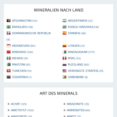
MINERALIEN NACH LAND
AFGHANISTAN
ARGENTINIEN
(44)
(23)
BRASILIEN
KONGO-KINSHASA
(129)
(18)
DOMINIKANISCHE REPUBLIK
SPANIEN
(48)
(8)
INDONESIEN
LITAUEN
(84)
(21)
MAROKKO
MADAGASKAR
(354)
(1717)
MEXIKO
PERU
(51)
(32)
PAKISTAN
RUSSLAND
(67)
(80)
TUNESIEN
VEREINIGTE STAATEN
(14)
(25)
SÜDAFRIKA
SIMBABWE
(7)
(6)
ART DES MINERALS
»
»
ACHAT
AMAZONITE
(125)
(35)
»
»
AMETHYST
AMMONITEN
(100)
(64)
»
»
ANHYDRITE
APATIT
(15)
(15)