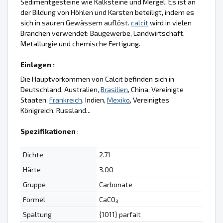
Sedimentgesteine wie Kalksteine und Mergel. Es ist an
der Bildung von Höhlen und Karsten beteiligt, indem es
sich in sauren Gewässern auflöst.
calcit
wird in vielen
Branchen verwendet: Baugewerbe, Landwirtschaft,
Metallurgie und chemische Fertigung.
Einlagen :
Die Hauptvorkommen von Calcit befinden sich in
Deutschland, Australien,
Brasilien
, China, Vereinigte
Staaten,
Frankreich
, Indien,
Mexiko
, Vereinigtes
Königreich, Russland...
Spezifikationen
:
Dichte
2.71
Härte
3.00
Gruppe
Carbonate
Formel
CaCO
3
Spaltung
{1011} parfait