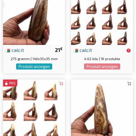
€
calcit
21
calcit
275 gramm | 140x35x35 mm
4.02 kilo | 16 produkte
Produkt anzeigen
Produkt anzeigen
PRO