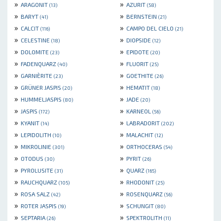
»
»
ARAGONIT
AZURIT
(13)
(58)
»
»
BARYT
BERNSTEIN
(41)
(21)
»
»
CALCIT
CAMPO DEL CIELO
(116)
(21)
»
»
CELESTINE
DIOPSIDE
(18)
(12)
»
»
DOLOMITE
EPIDOTE
(23)
(20)
»
»
FADENQUARZ
FLUORIT
(40)
(25)
»
»
GARNIÈRITE
GOETHITE
(23)
(26)
»
»
GRÜNER JASPIS
HEMATIT
(20)
(18)
»
»
HUMMELJASPIS
JADE
(80)
(20)
»
»
JASPIS
KARNEOL
(172)
(56)
»
»
KYANIT
LABRADORIT
(14)
(202)
»
»
LEPIDOLITH
MALACHIT
(10)
(12)
»
»
MIKROLINIE
ORTHOCERAS
(301)
(54)
»
»
OTODUS
PYRIT
(30)
(26)
»
»
PYROLUSITE
QUARZ
(31)
(165)
»
»
RAUCHQUARZ
RHODONIT
(105)
(25)
»
»
ROSA SALZ
ROSENQUARZ
(42)
(56)
»
»
ROTER JASPIS
SCHUNGIT
(19)
(80)
»
»
SEPTARIA
SPEKTROLITH
(26)
(11)