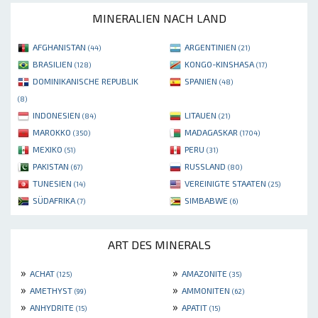
MINERALIEN NACH LAND
AFGHANISTAN
ARGENTINIEN
(44)
(21)
BRASILIEN
KONGO-KINSHASA
(128)
(17)
DOMINIKANISCHE REPUBLIK
SPANIEN
(48)
(8)
INDONESIEN
LITAUEN
(84)
(21)
MAROKKO
MADAGASKAR
(350)
(1704)
MEXIKO
PERU
(51)
(31)
PAKISTAN
RUSSLAND
(67)
(80)
TUNESIEN
VEREINIGTE STAATEN
(14)
(25)
SÜDAFRIKA
SIMBABWE
(7)
(6)
ART DES MINERALS
»
»
ACHAT
AMAZONITE
(125)
(35)
»
»
AMETHYST
AMMONITEN
(99)
(62)
»
»
ANHYDRITE
APATIT
(15)
(15)