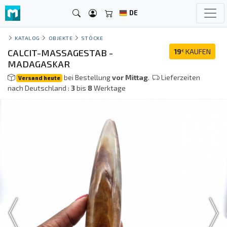
DE
KATALOG
OBJEKTE
STÖCKE
CALCIT-MASSAGESTAB -
19
KAUFEN
€
MADAGASKAR
bei Bestellung
vor Mittag
.
Lieferzeiten
Versand heute
nach Deutschland :
3
bis
8
Werktage