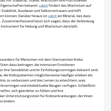
 das mit Stabilität, Stärke, Wachstum und Fruchtbarkeit
en Eigenschaften bekannt.
calcit
fördert das Wachstum auf
rt Stabilität, Ausdauer und Selbstvertrauen und hilft
dern können. Darüber hinaus ist
calcit
ein Mineral, das dazu
ken. Zusammenfassend lässt sich sagen, dass die Verbindung
s Instrument für Heilung und Wachstum darstellt.
 besonders für Menschen mit dem Sternzeichen Krebs
Stein dazu beitragen, die intensiven Emotionen
ür ihre Sensibilität und ihr Einfühlungsvermögen bekannt sind.
e, die Krebspatienten möglicherweise häufiger erleben als
nis zu verbessern und das Lernen zu erleichtern, was
rkvermögen und intellektuelle Neugier verfügen. Schließlich
elfen, sich geerdeter zu fühlen und ihre
aler Unterstützungsstein für Krebserkrankungen, der ihnen
u lindern.