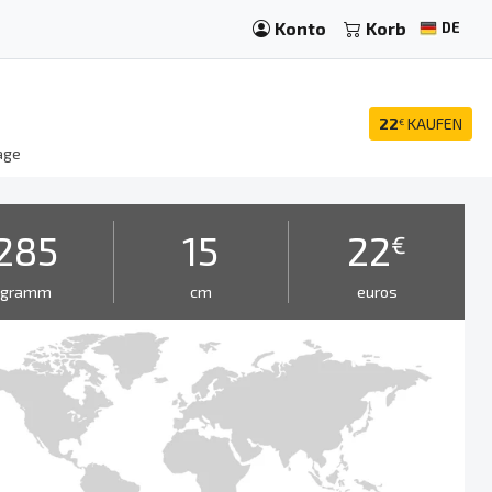
Konto
Korb
DE
22
KAUFEN
€
age
285
15
22
€
gramm
cm
euros