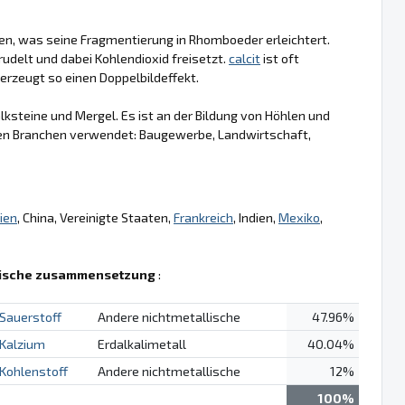
ngen, was seine Fragmentierung in Rhomboeder erleichtert.
rudelt und dabei Kohlendioxid freisetzt.
calcit
ist oft
 erzeugt so einen Doppelbildeffekt.
ksteine und Mergel. Es ist an der Bildung von Höhlen und
len Branchen verwendet: Baugewerbe, Landwirtschaft,
lien
, China, Vereinigte Staaten,
Frankreich
, Indien,
Mexiko
,
ische zusammensetzung
:
Sauerstoff
Andere nichtmetallische
47.96%
Kalzium
Erdalkalimetall
40.04%
Kohlenstoff
Andere nichtmetallische
12%
100%