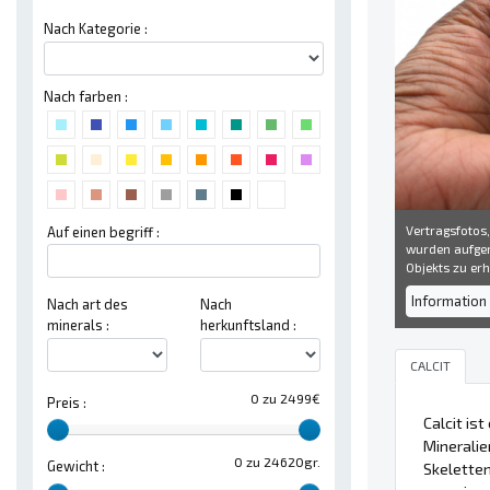
Nach Kategorie :
Nach farben :
Vertragsfotos,
Auf einen begriff :
wurden aufgen
Objekts zu erh
Information 
Nach art des
Nach
minerals :
herkunftsland :
CALCIT
0 zu 2499€
Preis :
Calcit is
Mineralie
0 zu 24620gr.
Gewicht :
Skelette