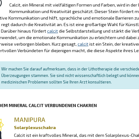
Calcit, ein Mineral mit vielfältigen Formen und Farben, wird in der
Kommunikation und Kreativität geschätzt. Dieser Stein fördert m
tive Kommunikation und hilft, sprachliche und emotionale Barrieren z
 regt dadurch die Kreativität an. Es ist eine großartige Wahl für Künstle
 Darüber hinaus fördert
calcit
die Selbstdarstellung und stärkt die Ve
rwendet, um die emotionale Kommunikation zu erleichtern und dabei z
weise verborgen bleiben. Kurz gesagt,
calcit
ist ein Stein, der kreati
tvollen Verbündeten für diejenigen macht, die diese Aspekte ihres 
Wir machen Sie darauf aufmerksam, dass in der Lithotherapie die verschied
Überzeugungen stammen. Sie sind nicht wissenschaftlich belegt und können 
medizinischen Problemen sollten Sie Ihren Arzt konsultieren.
 DEM MINERAL CALCIT VERBUNDENEN CHAKREN
MANIPURA
Solarplexuschakra
Calcit ist ein kraftvolles Mineral, das mit dem Solarplexus-C