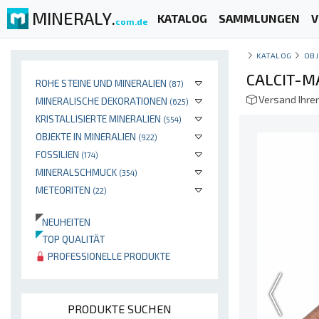
MINERALY.
KATALOG
SAMMLUNGEN
V
com.de
KATALOG
OBJ
CALCIT-M
ROHE STEINE UND MINERALIEN
(87)
Versand Ihre
MINERALISCHE DEKORATIONEN
(625)
KRISTALLISIERTE MINERALIEN
(554)
OBJEKTE IN MINERALIEN
(922)
FOSSILIEN
(174)
MINERALSCHMUCK
(354)
METEORITEN
(22)
NEUHEITEN
TOP QUALITÄT
PROFESSIONELLE PRODUKTE
PRODUKTE SUCHEN