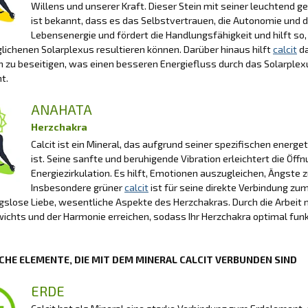
Willens und unserer Kraft. Dieser Stein mit seiner leuchtend g
ist bekannt, dass es das Selbstvertrauen, die Autonomie und di
Lebensenergie und fördert die Handlungsfähigkeit und hilft so
ichenen Solarplexus resultieren können. Darüber hinaus hilft
calcit
da
 zu beseitigen, was einen besseren Energiefluss durch das Solarple
t.
ANAHATA
Herzchakra
Calcit ist ein Mineral, das aufgrund seiner spezifischen ener
ist. Seine sanfte und beruhigende Vibration erleichtert die Öf
Energiezirkulation. Es hilft, Emotionen auszugleichen, Ängste
Insbesondere grüner
calcit
ist für seine direkte Verbindung zu
slose Liebe, wesentliche Aspekte des Herzchakras. Durch die Arbeit 
ichts und der Harmonie erreichen, sodass Ihr Herzchakra optimal funk
CHE ELEMENTE, DIE MIT DEM MINERAL CALCIT VERBUNDEN SIND
ERDE