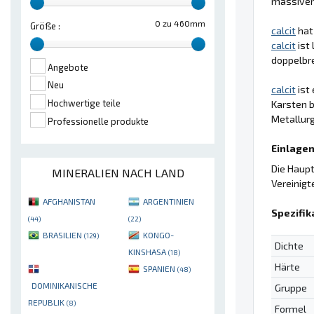
massiven,
0 zu 460mm
Größe :
calcit
hat 
calcit
ist 
doppelbre
Angebote
Neu
calcit
ist
Hochwertige teile
Karsten b
Metallurg
Professionelle produkte
Einlagen
Die Haupt
MINERALIEN NACH LAND
Vereinigt
AFGHANISTAN
ARGENTINIEN
Spezifik
(44)
(22)
BRASILIEN
KONGO-
(129)
Dichte
KINSHASA
(18)
Härte
SPANIEN
(48)
DOMINIKANISCHE
Gruppe
REPUBLIK
(8)
Formel