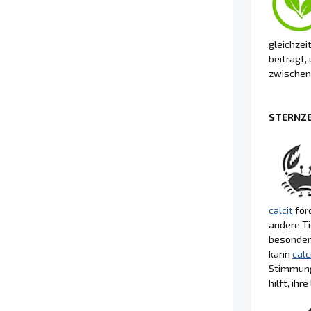
gleichzei
beiträgt,
zwischen
STERNZE
calcit
för
andere Ti
besonders
kann
calc
Stimmung
hilft, ih