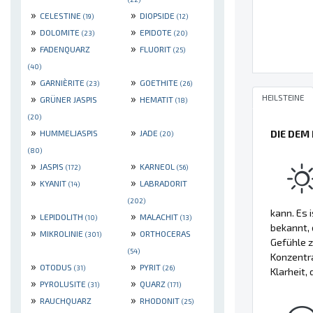
»
»
CELESTINE
DIOPSIDE
(19)
(12)
»
»
DOLOMITE
EPIDOTE
(23)
(20)
»
»
FADENQUARZ
FLUORIT
(25)
(40)
»
»
GARNIÈRITE
GOETHITE
(23)
(26)
»
»
HEILSTEINE
GRÜNER JASPIS
HEMATIT
(18)
(20)
»
»
DIE DEM
HUMMELJASPIS
JADE
(20)
(80)
»
»
JASPIS
KARNEOL
(172)
(56)
»
»
KYANIT
LABRADORIT
(14)
(202)
kann. Es 
»
»
LEPIDOLITH
MALACHIT
(10)
(13)
bekannt, 
»
»
MIKROLINIE
ORTHOCERAS
(301)
Gefühle z
(54)
Konzentra
»
»
OTODUS
PYRIT
(31)
(26)
Klarheit,
»
»
PYROLUSITE
QUARZ
(31)
(171)
»
»
RAUCHQUARZ
RHODONIT
(25)