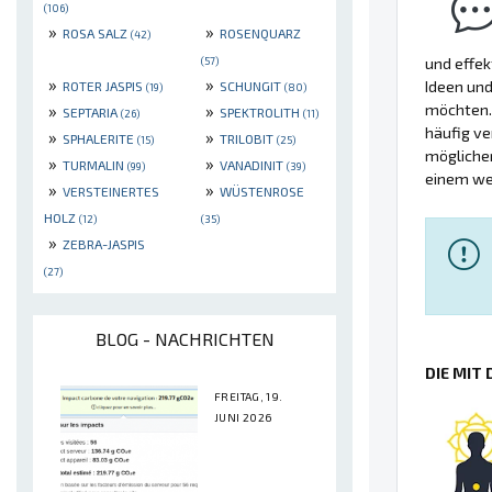
(106)
»
»
ROSA SALZ
ROSENQUARZ
(42)
und effek
(57)
»
»
Ideen und
ROTER JASPIS
SCHUNGIT
(19)
(80)
möchten.
»
»
SEPTARIA
SPEKTROLITH
(26)
(11)
häufig ve
»
»
SPHALERITE
TRILOBIT
(15)
(25)
möglicher
»
»
TURMALIN
VANADINIT
(99)
(39)
einem wer
»
»
VERSTEINERTES
WÜSTENROSE
HOLZ
(12)
(35)
»
ZEBRA-JASPIS
(27)
BLOG - NACHRICHTEN
DIE MIT
FREITAG, 19.
JUNI 2026