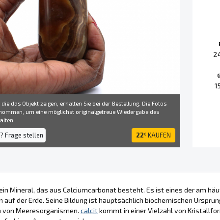
2
1
 die das Objekt zeigen, erhalten Sie bei der Bestellung. Die Fotos
ommen, um eine möglichst originalgetreue Wiedergabe des
alten.
? Frage stellen
22
KAUFEN
€
t ein Mineral, das aus Calciumcarbonat besteht. Es ist eines der am
n auf der Erde. Seine Bildung ist hauptsächlich biochemischen Urspr
n von Meeresorganismen.
calcit
kommt in einer Vielzahl von Kristallfor