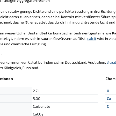
 farbigen Aggregaten reichen.
eine relativ geringe Dichte und eine perfekte Spaltung in drei Richtu
leicht daran zu erkennen, dass es bei Kontakt mit verdünnter Säure sp
chend, das heißt, er spaltet das durch ihn hindurchtretende Licht und
 ein wesentlicher Bestandteil karbonatischer Sedimentgesteine wie Kal
eteiligt, indem es sich in sauren Gewässern auflöst.
calcit
wird in vie
ie und chemische Fertigung.
 :
vorkommen von Calcit befinden sich in Deutschland, Australien,
Brasi
es Königreich, Russland...
ationen
:
Chem
2.71
O
3.00
Ca
Carbonate
C
CaCO
3