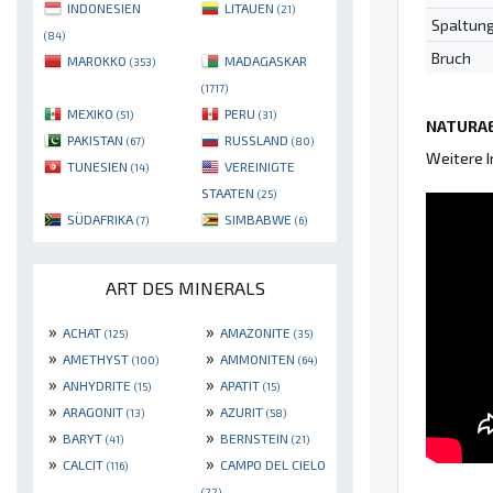
INDONESIEN
LITAUEN
(21)
Spaltun
(84)
Bruch
MAROKKO
MADAGASKAR
(353)
(1717)
MEXIKO
PERU
(51)
(31)
NATURAE
PAKISTAN
RUSSLAND
(67)
(80)
Weitere 
TUNESIEN
VEREINIGTE
(14)
STAATEN
(25)
SÜDAFRIKA
SIMBABWE
(7)
(6)
ART DES MINERALS
»
»
ACHAT
AMAZONITE
(125)
(35)
»
»
AMETHYST
AMMONITEN
(100)
(64)
»
»
ANHYDRITE
APATIT
(15)
(15)
»
»
ARAGONIT
AZURIT
(13)
(58)
»
»
BARYT
BERNSTEIN
(41)
(21)
»
»
CALCIT
CAMPO DEL CIELO
(116)
(22)