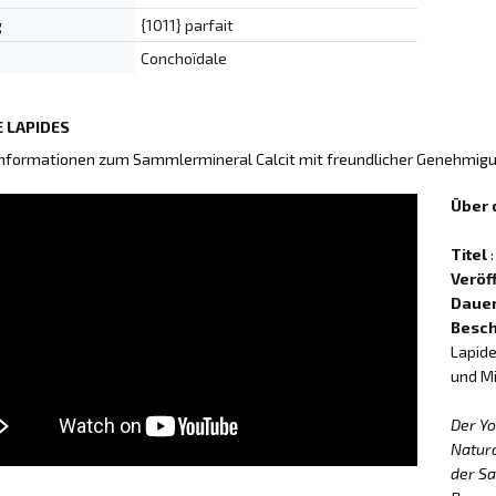
g
{1011} parfait
Conchoïdale
 LAPIDES
Informationen zum Sammlermineral Calcit mit freundlicher Genehmig
Über 
Titel
:
Veröf
Daue
Besch
Lapide
und Mi
Der Y
Natur
der Sa