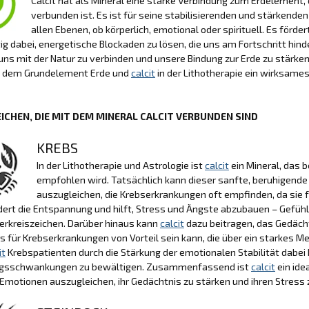
Calcit hat als Mineral eine starke Verbindung zum Erdelement,
verbunden ist. Es ist für seine stabilisierenden und stärkend
allen Ebenen, ob körperlich, emotional oder spirituell. Es förde
tig dabei, energetische Blockaden zu lösen, die uns am Fortschritt hin
 uns mit der Natur zu verbinden und unsere Bindung zur Erde zu stär
 dem Grundelement Erde und
calcit
in der Lithotherapie ein wirksame
ICHEN, DIE MIT DEM MINERAL CALCIT VERBUNDEN SIND
KREBS
In der Lithotherapie und Astrologie ist
calcit
ein Mineral, das
empfohlen wird. Tatsächlich kann dieser sanfte, beruhigende 
auszugleichen, die Krebserkrankungen oft empfinden, da sie f
dert die Entspannung und hilft, Stress und Ängste abzubauen – Gefühl
erkreiszeichen. Darüber hinaus kann
calcit
dazu beitragen, das Gedächt
 für Krebserkrankungen von Vorteil sein kann, die über ein starkes Me
it
Krebspatienten durch die Stärkung der emotionalen Stabilität dabei h
sschwankungen zu bewältigen. Zusammenfassend ist
calcit
ein ide
re Emotionen auszugleichen, ihr Gedächtnis zu stärken und ihren Stress z