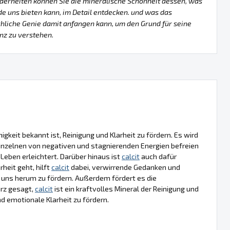
erheiten können Sie die mineralische Schönheit dessen, was
de uns bieten kann, im Detail entdecken. und was das
liche Genie damit anfangen kann, um den Grund für seine
nz zu verstehen.
ähigkeit bekannt ist, Reinigung und Klarheit zu fördern. Es wird
inzelnen von negativen und stagnierenden Energien befreien
Leben erleichtert. Darüber hinaus ist
calcit
auch dafür
heit geht, hilft
calcit
dabei, verwirrende Gedanken und
m uns herum zu fördern. Außerdem fördert es die
urz gesagt,
calcit
ist ein kraftvolles Mineral der Reinigung und
und emotionale Klarheit zu fördern.