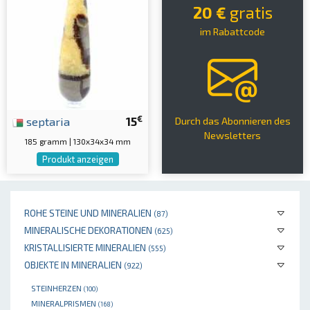
20 €
gratis
im Rabattcode
€
septaria
15
Durch das Abonnieren des
Newsletters
185 gramm | 130x34x34 mm
Produkt anzeigen
ROHE STEINE UND MINERALIEN
(87)
MINERALISCHE DEKORATIONEN
(625)
KRISTALLISIERTE MINERALIEN
(555)
OBJEKTE IN MINERALIEN
(922)
STEINHERZEN
(100)
MINERALPRISMEN
(168)