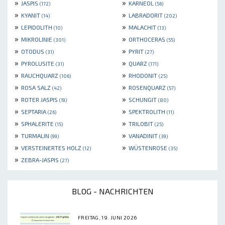
»
»
JASPIS
KARNEOL
(172)
(56)
»
»
KYANIT
LABRADORIT
(14)
(202)
»
»
LEPIDOLITH
MALACHIT
(10)
(13)
»
»
MIKROLINIE
ORTHOCERAS
(301)
(55)
»
»
OTODUS
PYRIT
(31)
(27)
»
»
PYROLUSITE
QUARZ
(31)
(171)
»
»
RAUCHQUARZ
RHODONIT
(106)
(25)
»
»
ROSA SALZ
ROSENQUARZ
(42)
(57)
»
»
ROTER JASPIS
SCHUNGIT
(19)
(80)
»
»
SEPTARIA
SPEKTROLITH
(26)
(11)
»
»
SPHALERITE
TRILOBIT
(15)
(25)
»
»
TURMALIN
VANADINIT
(99)
(39)
»
»
VERSTEINERTES HOLZ
WÜSTENROSE
(12)
(35)
»
ZEBRA-JASPIS
(27)
BLOG - NACHRICHTEN
FREITAG, 19. JUNI 2026