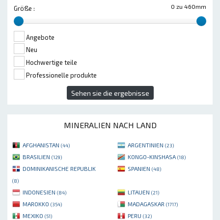
0 zu 460mm
Größe :
Angebote
Neu
Hochwertige teile
Professionelle produkte
Sehen sie die ergebnisse
MINERALIEN NACH LAND
AFGHANISTAN
ARGENTINIEN
(44)
(23)
BRASILIEN
KONGO-KINSHASA
(129)
(18)
DOMINIKANISCHE REPUBLIK
SPANIEN
(48)
(8)
INDONESIEN
LITAUEN
(84)
(21)
MAROKKO
MADAGASKAR
(354)
(1717)
MEXIKO
PERU
(51)
(32)