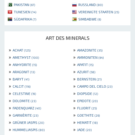
PAKISTAN
RUSSLAND
(67)
(80)
TUNESIEN
VEREINIGTE STAATEN
(14)
(25)
SÜDAFRIKA
SIMBABWE
(7)
(6)
ART DES MINERALS
»
»
ACHAT
AMAZONITE
(125)
(35)
»
»
AMETHYST
AMMONITEN
(100)
(64)
»
»
ANHYDRITE
APATIT
(15)
(15)
»
»
ARAGONIT
AZURIT
(13)
(58)
»
»
BARYT
BERNSTEIN
(41)
(21)
»
»
CALCIT
CAMPO DEL CIELO
(116)
(23)
»
»
CELESTINE
DIOPSIDE
(19)
(12)
»
»
DOLOMITE
EPIDOTE
(23)
(20)
»
»
FADENQUARZ
FLUORIT
(40)
(25)
»
»
GARNIÈRITE
GOETHITE
(23)
(26)
»
»
GRÜNER JASPIS
HEMATIT
(20)
(18)
»
»
HUMMELJASPIS
JADE
(80)
(20)