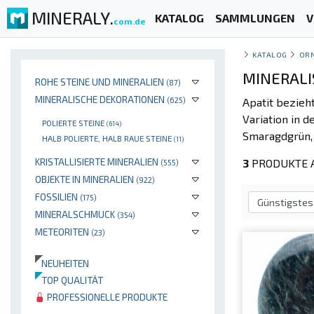
MINERALY.
KATALOG
SAMMLUNGEN
V
com.de
KATALOG
OR
MINERALI
ROHE STEINE UND MINERALIEN
(87)
MINERALISCHE DEKORATIONEN
(625)
Apatit bezieht
Variation in 
POLIERTE STEINE
(614)
Smaragdgrün, e
HALB POLIERTE, HALB RAUE STEINE
(11)
KRISTALLISIERTE MINERALIEN
3
PRODUKTE A
(555)
OBJEKTE IN MINERALIEN
(922)
FOSSILIEN
(175)
MINERALSCHMUCK
(354)
METEORITEN
(23)
NEUHEITEN
TOP QUALITÄT
PROFESSIONELLE PRODUKTE