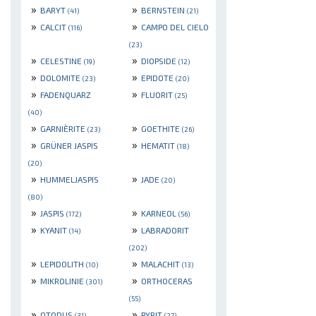
»
»
BARYT
BERNSTEIN
(41)
(21)
»
»
CALCIT
CAMPO DEL CIELO
(116)
(23)
»
»
CELESTINE
DIOPSIDE
(19)
(12)
»
»
DOLOMITE
EPIDOTE
(23)
(20)
»
»
FADENQUARZ
FLUORIT
(25)
(40)
»
»
GARNIÈRITE
GOETHITE
(23)
(26)
»
»
GRÜNER JASPIS
HEMATIT
(18)
(20)
»
»
HUMMELJASPIS
JADE
(20)
(80)
»
»
JASPIS
KARNEOL
(172)
(56)
»
»
KYANIT
LABRADORIT
(14)
(202)
»
»
LEPIDOLITH
MALACHIT
(10)
(13)
»
»
MIKROLINIE
ORTHOCERAS
(301)
(55)
»
»
OTODUS
PYRIT
(31)
(27)