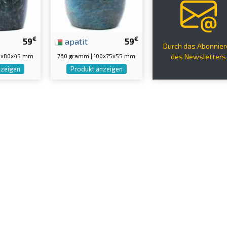
€
€
59
apatit
59
Durch das Abonnier
00x80x45 mm
760 gramm | 100x75x55 mm
des Newsletters
nzeigen
Produkt anzeigen