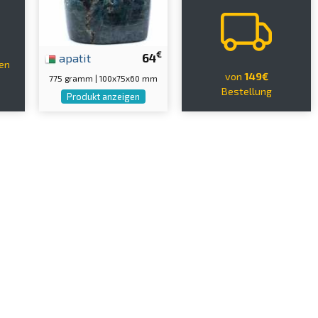
€
apatit
64
en
von
149€
775 gramm | 100x75x60 mm
Bestellung
Produkt anzeigen