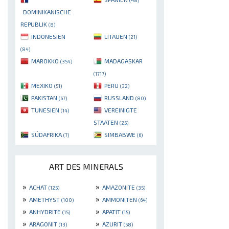
(48)
DOMINIKANISCHE
REPUBLIK
(8)
INDONESIEN
LITAUEN
(21)
(84)
MAROKKO
MADAGASKAR
(354)
(1717)
MEXIKO
PERU
(51)
(32)
PAKISTAN
RUSSLAND
(67)
(80)
TUNESIEN
VEREINIGTE
(14)
STAATEN
(25)
SÜDAFRIKA
SIMBABWE
(7)
(6)
ART DES MINERALS
»
»
ACHAT
AMAZONITE
(125)
(35)
»
»
AMETHYST
AMMONITEN
(100)
(64)
»
»
ANHYDRITE
APATIT
(15)
(15)
»
»
ARAGONIT
AZURIT
(13)
(58)