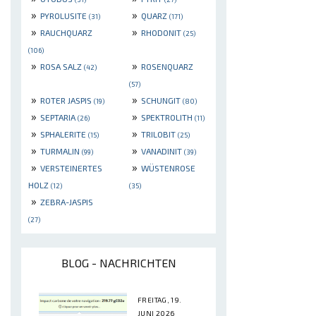
»
»
PYROLUSITE
QUARZ
(31)
(171)
»
»
RAUCHQUARZ
RHODONIT
(25)
(106)
»
»
ROSA SALZ
ROSENQUARZ
(42)
(57)
»
»
ROTER JASPIS
SCHUNGIT
(19)
(80)
»
»
SEPTARIA
SPEKTROLITH
(26)
(11)
»
»
SPHALERITE
TRILOBIT
(15)
(25)
»
»
TURMALIN
VANADINIT
(99)
(39)
»
»
VERSTEINERTES
WÜSTENROSE
HOLZ
(12)
(35)
»
ZEBRA-JASPIS
(27)
BLOG - NACHRICHTEN
FREITAG, 19.
JUNI 2026