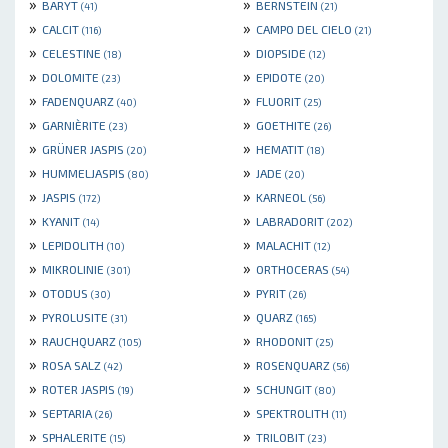
»
»
BARYT
BERNSTEIN
(41)
(21)
»
»
CALCIT
CAMPO DEL CIELO
(116)
(21)
»
»
CELESTINE
DIOPSIDE
(18)
(12)
»
»
DOLOMITE
EPIDOTE
(23)
(20)
»
»
FADENQUARZ
FLUORIT
(40)
(25)
»
»
GARNIÈRITE
GOETHITE
(23)
(26)
»
»
GRÜNER JASPIS
HEMATIT
(20)
(18)
»
»
HUMMELJASPIS
JADE
(80)
(20)
»
»
JASPIS
KARNEOL
(172)
(56)
»
»
KYANIT
LABRADORIT
(14)
(202)
»
»
LEPIDOLITH
MALACHIT
(10)
(12)
»
»
MIKROLINIE
ORTHOCERAS
(301)
(54)
»
»
OTODUS
PYRIT
(30)
(26)
»
»
PYROLUSITE
QUARZ
(31)
(165)
»
»
RAUCHQUARZ
RHODONIT
(105)
(25)
»
»
ROSA SALZ
ROSENQUARZ
(42)
(56)
»
»
ROTER JASPIS
SCHUNGIT
(19)
(80)
»
»
SEPTARIA
SPEKTROLITH
(26)
(11)
»
»
SPHALERITE
TRILOBIT
(15)
(23)