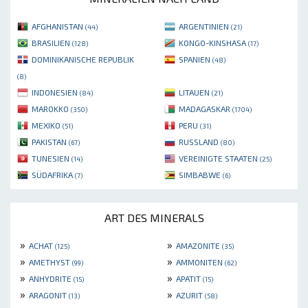
AFGHANISTAN
ARGENTINIEN
(44)
(21)
BRASILIEN
KONGO-KINSHASA
(128)
(17)
DOMINIKANISCHE REPUBLIK
SPANIEN
(48)
(8)
INDONESIEN
LITAUEN
(84)
(21)
MAROKKO
MADAGASKAR
(350)
(1704)
MEXIKO
PERU
(51)
(31)
PAKISTAN
RUSSLAND
(67)
(80)
TUNESIEN
VEREINIGTE STAATEN
(14)
(25)
SÜDAFRIKA
SIMBABWE
(7)
(6)
ART DES MINERALS
»
»
ACHAT
AMAZONITE
(125)
(35)
»
»
AMETHYST
AMMONITEN
(99)
(62)
»
»
ANHYDRITE
APATIT
(15)
(15)
»
»
ARAGONIT
AZURIT
(13)
(58)