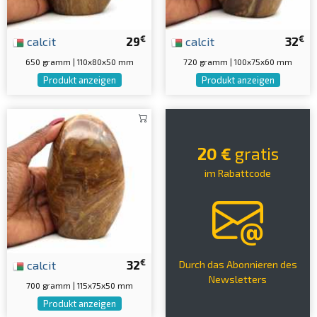
€
€
calcit
29
calcit
32
650 gramm | 110x80x50 mm
720 gramm | 100x75x60 mm
Produkt anzeigen
Produkt anzeigen
20 €
gratis
im Rabattcode
€
calcit
32
Durch das Abonnieren des
Newsletters
700 gramm | 115x75x50 mm
Produkt anzeigen