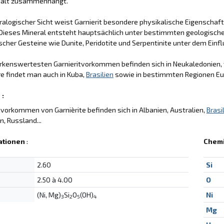
halt zusammenhängt.
alogischer Sicht weist Garnierit besondere physikalische Eigenschafte
Dieses Mineral entsteht hauptsächlich unter bestimmten geologische
scher Gesteine wie Dunite, Peridotite und Serpentinite unter dem Ein
rkenswertesten Garnieritvorkommen befinden sich in Neukaledonien,
e findet man auch in Kuba,
Brasilien
sowie in bestimmten Regionen E
 :
vorkommen von Garnièrite befinden sich in Albanien, Australien,
Brasi
n, Russland...
ationen
:
Chem
2.60
Si
2.50 à 4.00
O
(Ni, Mg)
Si
O
(OH)
Ni
3
2
5
4
Mg