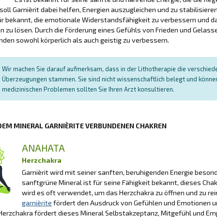
 soll Garnièrit dabei helfen, Energien auszugleichen und zu stabilisiere
r bekannt, die emotionale Widerstandsfähigkeit zu verbessern und da
 zu lösen. Durch die Förderung eines Gefühls von Frieden und Gelass
den sowohl körperlich als auch geistig zu verbessern.
Wir machen Sie darauf aufmerksam, dass in der Lithotherapie die verschied
Überzeugungen stammen. Sie sind nicht wissenschaftlich belegt und können 
medizinischen Problemen sollten Sie Ihren Arzt konsultieren.
 DEM MINERAL GARNIÈRITE VERBUNDENEN CHAKREN
ANAHATA
Herzchakra
Garnièrit wird mit seiner sanften, beruhigenden Energie beson
sanftgrüne Mineral ist für seine Fähigkeit bekannt, dieses Cha
wird es oft verwendet, um das Herzchakra zu öffnen und zu reini
garnièrite
fördert den Ausdruck von Gefühlen und Emotionen und 
erzchakra fördert dieses Mineral Selbstakzeptanz, Mitgefühl und Em