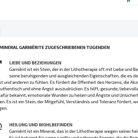
H
 MINERAL GARNIÈRITE ZUGESCHRIEBENEN TUGENDEN
LIEBE UND BEZIEHUNGEN
Garnièrit ist ein Stein, der in der Lithotherapie oft mit Liebe und
seine beruhigenden und ausgleichenden Eigenschaften, die es de
st und anderen zu fühlen. Es fördert die Offenheit des Herzens, die A
uthentisch und ohne Angst auszudrücken. Es hilft, gesunde, liebevol
 dafür bekannt, emotionale Wunden zu heilen und Ängste und Unsich
n. Es ist ein Stein, der Mitgefühl, Verständnis und Toleranz fördert, 
gen.
HEILUNG UND WOHLBEFINDEN
Garnièrit ist ein Mineral, das in der Lithotherapie wegen seiner
Es ist bekannt für seine sanfte und nährende Energie, die die Reg