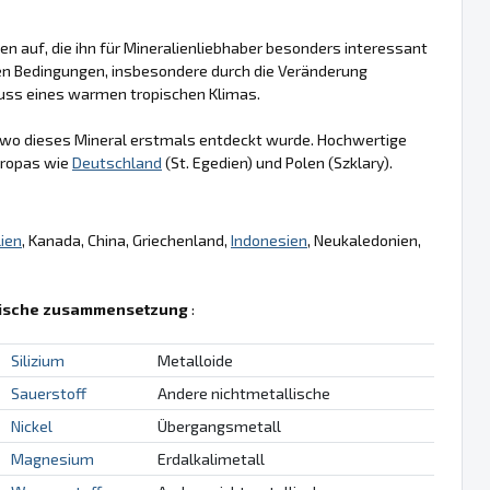
n auf, die ihn für Mineralienliebhaber besonders interessant
n Bedingungen, insbesondere durch die Veränderung
fluss eines warmen tropischen Klimas.
 wo dieses Mineral erstmals entdeckt wurde. Hochwertige
uropas wie
Deutschland
(St. Egedien) und Polen (Szklary).
lien
, Kanada, China, Griechenland,
Indonesien
, Neukaledonien,
ische zusammensetzung
:
Silizium
Metalloide
Sauerstoff
Andere nichtmetallische
Nickel
Übergangsmetall
Magnesium
Erdalkalimetall