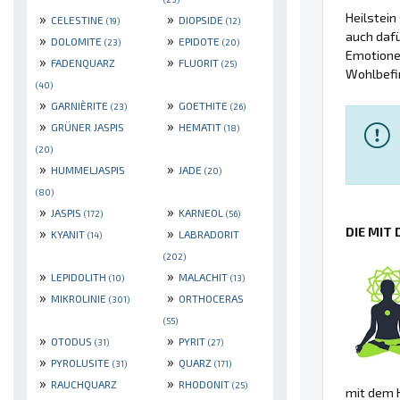
Heilstein
»
»
CELESTINE
DIOPSIDE
(19)
(12)
auch dafü
»
»
DOLOMITE
EPIDOTE
(23)
(20)
Emotionen
»
»
FADENQUARZ
FLUORIT
(25)
Wohlbefin
(40)
»
»
GARNIÈRITE
GOETHITE
(23)
(26)
»
»
GRÜNER JASPIS
HEMATIT
(18)
(20)
»
»
HUMMELJASPIS
JADE
(20)
(80)
»
»
JASPIS
KARNEOL
(172)
(56)
DIE MIT
»
»
KYANIT
LABRADORIT
(14)
(202)
»
»
LEPIDOLITH
MALACHIT
(10)
(13)
»
»
MIKROLINIE
ORTHOCERAS
(301)
(55)
»
»
OTODUS
PYRIT
(31)
(27)
»
»
PYROLUSITE
QUARZ
(31)
(171)
»
»
RAUCHQUARZ
RHODONIT
(25)
mit dem H