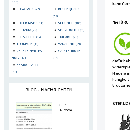
(106)
kann Garn
»
»
ROSA SALZ
ROSENQUARZ
(42)
(57)
NATÜRLI
»
»
ROTER JASPIS
SCHUNGIT
(19)
(80)
»
»
SEPTARIA
SPEKTROLITH
(26)
(11)
»
»
SPHALERITE
TRILOBIT
(15)
(25)
»
»
TURMALIN
VANADINIT
(99)
(39)
»
»
VERSTEINERTES
WÜSTENROSE
HOLZ
(12)
(35)
dafür bek
»
ZEBRA-JASPIS
widerspie
(27)
Niedergan
Fähigkei
Erdeleme
BLOG - NACHRICHTEN
STERNZE
FREITAG, 19.
JUNI 2026