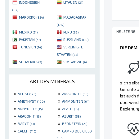
INDONESIEN
LITAUEN
(21)
(84)
MAROKKO
MADAGASKAR
(354)
(1717)
HEILSTEINE
MEXIKO
PERU
(51)
(32)
PAKISTAN
RUSSLAND
(67)
(80)
TUNESIEN
VEREINIGTE
DIE DEM
(14)
STAATEN
(25)
SÜDAFRIKA
SIMBABWE
(7)
(6)
ART DES MINERALS
sich selb
Gefühle a
»
»
ACHAT
AMAZONITE
(125)
(35)
ist auch
»
»
AMETHYST
AMMONITEN
überwinde
(100)
(64)
»
»
Beziehun
ANHYDRITE
APATIT
(15)
(15)
»
»
ARAGONIT
AZURIT
(13)
(58)
»
»
BARYT
BERNSTEIN
(41)
(21)
»
»
CALCIT
CAMPO DEL CIELO
(116)
(23)