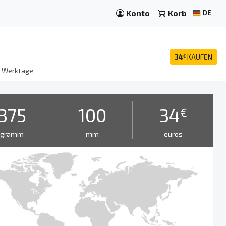
Konto
Korb
DE
34
KAUFEN
€
8
Werktage
375
100
34
€
gramm
mm
euros