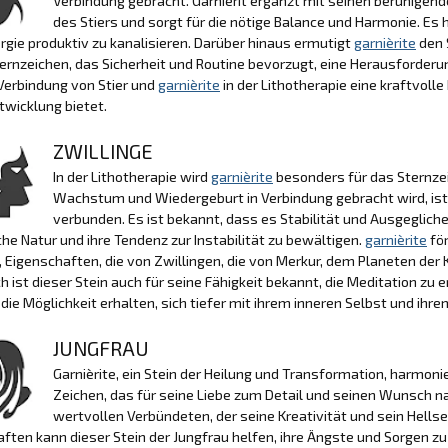
Verbindung gebracht. Garnièrit ergänzt mit seinen beruhigen
des Stiers und sorgt für die nötige Balance und Harmonie. Es h
rgie produktiv zu kanalisieren. Darüber hinaus ermutigt
garnièrite
den 
ernzeichen, das Sicherheit und Routine bevorzugt, eine Herausforde
Verbindung von Stier und
garnièrite
in der Lithotherapie eine kraftvol
wicklung bietet.
ZWILLINGE
In der Lithotherapie wird
garnièrite
besonders für das Sternzei
Wachstum und Wiedergeburt in Verbindung gebracht wird, ist 
verbunden. Es ist bekannt, dass es Stabilität und Ausgeglichen
che Natur und ihre Tendenz zur Instabilität zu bewältigen.
garnièrite
för
 Eigenschaften, die von Zwillingen, die von Merkur, dem Planeten der
ch ist dieser Stein auch für seine Fähigkeit bekannt, die Meditation zu
 die Möglichkeit erhalten, sich tiefer mit ihrem inneren Selbst und ih
JUNGFRAU
Garnièrite, ein Stein der Heilung und Transformation, harmon
Zeichen, das für seine Liebe zum Detail und seinen Wunsch nac
wertvollen Verbündeten, der seine Kreativität und sein Hell
ften kann dieser Stein der Jungfrau helfen, ihre Ängste und Sorgen zu l