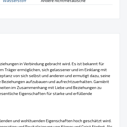
Wasserstoff
Andere nichtmetallische
 Beziehungen in Verbindung gebracht wird. Es ist bekannt für
m Träger ermöglichen, sich gelassener und im Einklang mit
kzeptanz von sich selbst und anderen und ermutigt dazu, seine
le Beziehungen aufzubauen und aufrechtzuerhalten. Garnièrit
erheiten im Zusammenhang mit Liebe und Beziehungen zu
wesentliche Eigenschaften für starke und erfüllende
 heilenden und wohltuenden Eigenschaften hoch geschätzt wird.
eneration und Revitalisierung von Körper und Geist fördert. Als