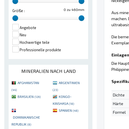
Nickelge
0 zu 460mm
Größe :
Aus miner
machen. 
ultrabasi
Angebote
Neu
Die beme
Hochwertige teile
Exemplar
Professionelle produkte
Einlagen
Die Haupt
Philippine
MINERALIEN NACH LAND
Spezifik
AFGHANISTAN
ARGENTINIEN
(44)
(23)
Dichte
BRASILIEN
KONGO-
(129)
Härte
KINSHASA
(18)
SPANIEN
(48)
Formel
DOMINIKANISCHE
REPUBLIK
(8)