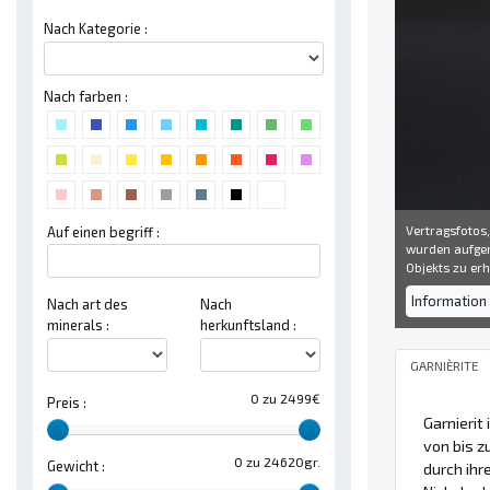
Nach Kategorie :
Nach farben :
Vertragsfotos,
Auf einen begriff :
wurden aufgen
Objekts zu erh
Information 
Nach art des
Nach
minerals :
herkunftsland :
GARNIÈRITE
0 zu 2499€
Preis :
Garnierit 
von bis z
0 zu 24620gr.
Gewicht :
durch ihr