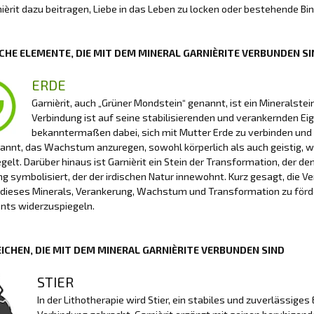
ièrit dazu beitragen, Liebe in das Leben zu locken oder bestehende Bi
CHE ELEMENTE, DIE MIT DEM MINERAL GARNIÈRITE VERBUNDEN S
ERDE
Garnièrit, auch „Grüner Mondstein“ genannt, ist ein Mineralste
Verbindung ist auf seine stabilisierenden und verankernden Eige
bekanntermaßen dabei, sich mit Mutter Erde zu verbinden und so
annt, das Wachstum anzuregen, sowohl körperlich als auch geistig, 
gelt. Darüber hinaus ist Garnièrit ein Stein der Transformation, der
g symbolisiert, der der irdischen Natur innewohnt. Kurz gesagt, die V
t dieses Minerals, Verankerung, Wachstum und Transformation zu förd
nts widerzuspiegeln.
ICHEN, DIE MIT DEM MINERAL GARNIÈRITE VERBUNDEN SIND
STIER
In der Lithotherapie wird Stier, ein stabiles und zuverlässiges