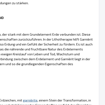
ndungen zu stärken.
IND
in, der stark mit dem Grundelement Erde verbunden ist. Diese
nschaften zurückzuführen. In der Lithotherapie hilft Garnièrit
 Erdung und ein Gefühl der Sicherheit zu fördern. Es ist auch
was die nährende und fruchtbare Natur des Erdelements
 den ewigen Kreislauf von Leben und Tod, Wachstum und
erbindung zwischen dem Erdelement und Garnièrit liegt in der
ern und so die grundlegenden Eigenschaften des
 Erdzeichen, mit
garnièrite
, einem Stein der Transformation, in