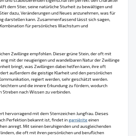
den und stabilisierenden Eigenschaften perfekt den Charakter
ilft dem Stier, seine natürliche Sturheit zu bewältigen und
Stier dazu, Veränderungen und Neues anzunehmen, was für
rung darstellen kann. Zusammenfassend lässt sich sagen,
le Kombination für persönliches Wachstum und
chen Zwillinge empfohlen. Dieser grüne Stein, der oft mit
eng mit der neugierigen und wandelbaren Natur der Zwillinge
heit bringt, was Zwillingen dabei helfen kann, ihre oft
dert außerdem die geistige Klarheit und den persönlichen
 Kommunikation, regiert werden, sehr geschätzt werden.
 erleichtern und die innere Erkundung zu fördern, wodurch
rem Streben nach Wissen zu verbinden.
iert hervorragend mit dem Sternzeichen Jungfrau. Dieses
h Perfektion bekannt ist, findet in
garnièrite
einen
sehen anregt. Mit seinen beruhigenden und ausgleichenden
indern, die oft mit ihren persönlichen und beruflichen