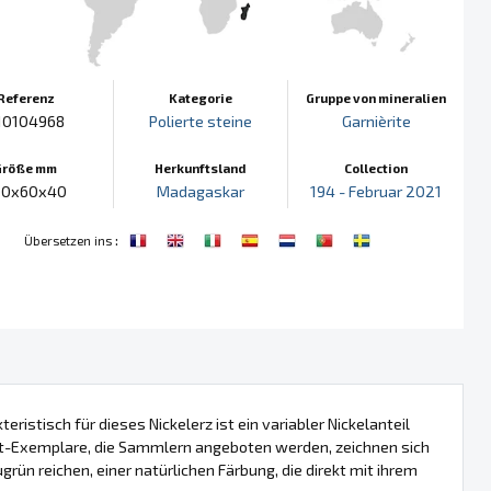
Referenz
Kategorie
Gruppe von mineralien
10104968
Polierte steine
Garnièrite
Größe mm
Herkunftsland
Collection
00x60x40
Madagaskar
194 - Februar 2021
:
Übersetzen ins
teristisch für dieses Nickelerz ist ein variabler Nickelanteil
erit-Exemplare, die Sammlern angeboten werden, zeichnen sich
rün reichen, einer natürlichen Färbung, die direkt mit ihrem