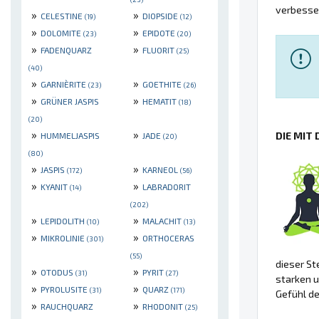
verbesse
»
»
CELESTINE
DIOPSIDE
(19)
(12)
»
»
DOLOMITE
EPIDOTE
(23)
(20)
»
»
FADENQUARZ
FLUORIT
(25)
(40)
»
»
GARNIÈRITE
GOETHITE
(23)
(26)
»
»
GRÜNER JASPIS
HEMATIT
(18)
(20)
»
»
DIE MIT
HUMMELJASPIS
JADE
(20)
(80)
»
»
JASPIS
KARNEOL
(172)
(56)
»
»
KYANIT
LABRADORIT
(14)
(202)
»
»
LEPIDOLITH
MALACHIT
(10)
(13)
»
»
MIKROLINIE
ORTHOCERAS
(301)
(55)
dieser St
»
»
OTODUS
PYRIT
(31)
(27)
starken 
»
»
PYROLUSITE
QUARZ
(31)
(171)
Gefühl de
»
»
RAUCHQUARZ
RHODONIT
(25)