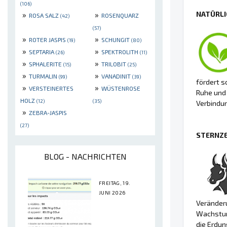
(106)
NATÜRLI
»
»
ROSA SALZ
ROSENQUARZ
(42)
(57)
»
»
ROTER JASPIS
SCHUNGIT
(19)
(80)
»
»
SEPTARIA
SPEKTROLITH
(26)
(11)
»
»
SPHALERITE
TRILOBIT
(15)
(25)
»
»
TURMALIN
VANADINIT
(99)
(39)
fördert s
»
»
VERSTEINERTES
WÜSTENROSE
Ruhe und 
HOLZ
(12)
(35)
Verbindu
»
ZEBRA-JASPIS
(27)
STERNZE
BLOG - NACHRICHTEN
FREITAG, 19.
JUNI 2026
Veränder
Wachstum 
die Erdun