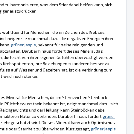
nd zu harmonisieren, was dem Stier dabei helfen kann, sich
giger auszudrücken.
 wohltuend für Menschen, die im Zeichen des Krebses
ind, neigen sie manchmal dazu, die negativen Energien ihrer
 kann.
grüner jaspis
, bekannt für seine reinigenden und
bzuleiten. Darüber hinaus fördert dieses Mineral das
, die leicht von ihren eigenen Gefühlen überwältigt werden
 Krebspatienten, ihre Beziehungen zu anderen besser zu
fluss auf Wasser und Gezeiten hat, ist die Verbindung zum
 wird, noch stärker.
s Mineral für Menschen, die im Sternzeichen Steinbock
ein Pflichtbewusstsein bekannt ist, neigt manchmal dazu, sich
s Gleichgewichts und der Heilung, kann Steinböcken dabei
sensibleren Natur zu verbinden. Darüber hinaus fördert
grüner
en, sehr geschätzt wird. Dieses Mineral kann auch Optimismus
smus oder Starrheit zu überwinden. Kurz gesagt,
grüner jaspis