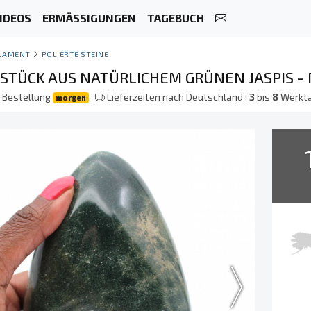
IDEOS
ERMÄSSIGUNGEN
TAGEBUCH
NAMENT
POLIERTE STEINE
TÜCK AUS NATÜRLICHEM GRÜNEN JASPIS -
r Bestellung
.
Lieferzeiten nach Deutschland :
3
bis
8
Werkt
morgen