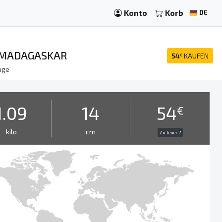
Konto
Korb
DE
 MADAGASKAR
54
KAUFEN
€
age
1.09
14
54
€
kilo
cm
Zu teuer ?