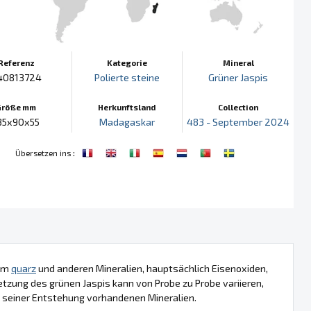
Referenz
Kategorie
Mineral
40813724
Polierte steine
Grüner Jaspis
Größe mm
Herkunftsland
Collection
35x90x55
Madagaskar
483 - September 2024
:
Übersetzen ins
nem
quarz
und anderen Mineralien, hauptsächlich Eisenoxiden,
tzung des grünen Jaspis kann von Probe zu Probe variieren,
 seiner Entstehung vorhandenen Mineralien.