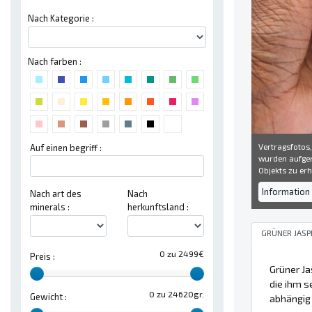
Nach Kategorie :
Nach farben :
Vertragsfotos,
Auf einen begriff :
wurden aufgen
Objekts zu erh
Information 
Nach art des
Nach
minerals :
herkunftsland :
GRÜNER JASP
0 zu 2499€
Preis :
Grüner Ja
die ihm s
0 zu 24620gr.
Gewicht :
abhängig 