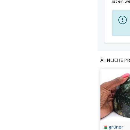
ist ein w
ÄHNLICHE PR
grüner