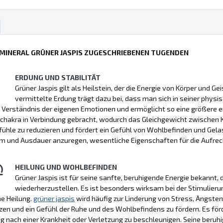
 MINERAL GRÜNER JASPIS ZUGESCHRIEBENEN TUGENDEN
ERDUNG UND STABILITÄT
Grüner Jaspis gilt als Heilstein, der die Energie von Körper und G
vermittelte Erdung trägt dazu bei, dass man sich in seiner physis
Verständnis der eigenen Emotionen und ermöglicht so eine größere em
hakra in Verbindung gebracht, wodurch das Gleichgewicht zwischen Kör
ühle zu reduzieren und fördert ein Gefühl von Wohlbefinden und Gelas
und Ausdauer anzuregen, wesentliche Eigenschaften für die Aufrecht
HEILUNG UND WOHLBEFINDEN
Grüner Jaspis ist für seine sanfte, beruhigende Energie bekannt, 
wiederherzustellen. Es ist besonders wirksam bei der Stimulieru
he Heilung.
grüner jaspis
wird häufig zur Linderung von Stress, Ängsten
zen und ein Gefühl der Ruhe und des Wohlbefindens zu fördern. Es fö
ng nach einer Krankheit oder Verletzung zu beschleunigen. Seine beruh