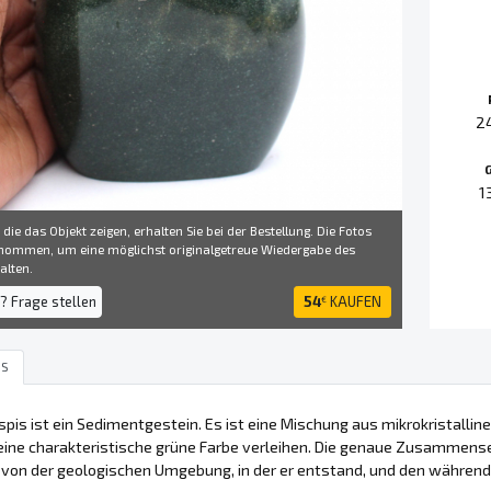
2
1
 die das Objekt zeigen, erhalten Sie bei der Bestellung. Die Fotos
ommen, um eine möglichst originalgetreue Wiedergabe des
alten.
? Frage stellen
54
KAUFEN
€
IS
spis ist ein Sedimentgestein. Es ist eine Mischung aus mikrokristalli
eine charakteristische grüne Farbe verleihen. Die genaue Zusammense
von der geologischen Umgebung, in der er entstand, und den während