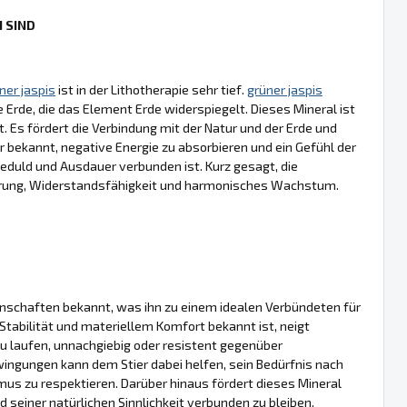
 SIND
ner jaspis
ist in der Lithotherapie sehr tief.
grüner jaspis
 Erde, die das Element Erde widerspiegelt. Dieses Mineral ist
 Es fördert die Verbindung mit der Natur und der Erde und
r bekannt, negative Energie zu absorbieren und ein Gefühl der
Geduld und Ausdauer verbunden ist. Kurz gesagt, die
erung, Widerstandsfähigkeit und harmonisches Wachstum.
genschaften bekannt, was ihn zu einem idealen Verbündeten für
Stabilität und materiellem Komfort bekannt ist, neigt
zu laufen, unnachgiebig oder resistent gegenüber
ngungen kann dem Stier dabei helfen, sein Bedürfnis nach
us zu respektieren. Darüber hinaus fördert dieses Mineral
 seiner natürlichen Sinnlichkeit verbunden zu bleiben.