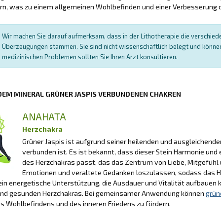
rn, was zu einem allgemeinen Wohlbefinden und einer Verbesserung d
Wir machen Sie darauf aufmerksam, dass in der Lithotherapie die verschied
Überzeugungen stammen. Sie sind nicht wissenschaftlich belegt und können 
medizinischen Problemen sollten Sie Ihren Arzt konsultieren.
 DEM MINERAL GRÜNER JASPIS VERBUNDENEN CHAKREN
ANAHATA
Herzchakra
Grüner Jaspis ist aufgrund seiner heilenden und ausgleichend
verbunden ist. Es ist bekannt, dass dieser Stein Harmonie und
des Herzchakras passt, das das Zentrum von Liebe, Mitgefühl un
Emotionen und veraltete Gedanken loszulassen, sodass das Her
ein energetische Unterstützung, die Ausdauer und Vitalität aufbauen 
und gesunden Herzchakras. Bei gemeinsamer Anwendung können
grün
s Wohlbefindens und des inneren Friedens zu fördern.