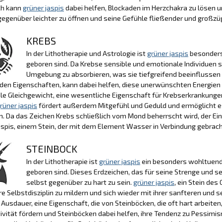
ch kann
grüner jaspis
dabei helfen, Blockaden im Herzchakra zu lösen u
egenüber leichter zu öffnen und seine Gefühle fließender und großzü
KREBS
In der Lithotherapie und Astrologie ist
grüner jaspis
besonders
geboren sind. Da Krebse sensible und emotionale Individuen s
Umgebung zu absorbieren, was sie tiefgreifend beeinflussen
en Eigenschaften, kann dabei helfen, diese unerwünschten Energien a
e Gleichgewicht, eine wesentliche Eigenschaft für Krebserkrankungen
rüner jaspis
fördert außerdem Mitgefühl und Geduld und ermöglicht es
. Da das Zeichen Krebs schließlich vom Mond beherrscht wird, der Ein
spis, einem Stein, der mit dem Element Wasser in Verbindung gebracht
STEINBOCK
In der Lithotherapie ist
grüner jaspis
ein besonders wohltuende
geboren sind. Dieses Erdzeichen, das für seine Strenge und s
selbst gegenüber zu hart zu sein.
grüner jaspis
, ein Stein de
hre Selbstdisziplin zu mildern und sich wieder mit ihrer sanfteren und 
 Ausdauer, eine Eigenschaft, die von Steinböcken, die oft hart arbeit
ivität fördern und Steinböcken dabei helfen, ihre Tendenz zu Pessimi