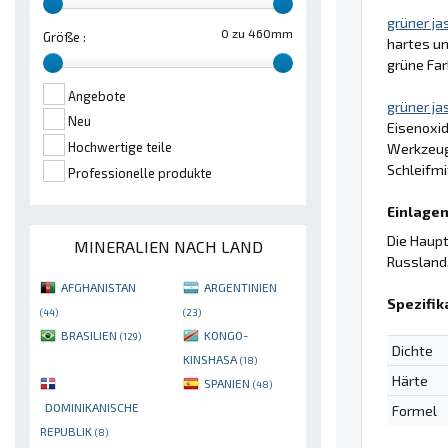
grüner ja
0 zu 460mm
Größe :
hartes un
grüne Fa
Angebote
grüner ja
Neu
Eisenoxid
Hochwertige teile
Werkzeu
Schleifmi
Professionelle produkte
Einlagen
Die Haupt
MINERALIEN NACH LAND
Russland.
AFGHANISTAN
ARGENTINIEN
Spezifik
(44)
(23)
BRASILIEN
KONGO-
(129)
Dichte
KINSHASA
(18)
Härte
SPANIEN
(48)
DOMINIKANISCHE
Formel
REPUBLIK
(8)