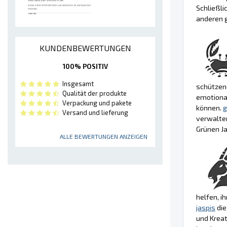
Schließli
anderen g
KUNDENBEWERTUNGEN
100% POSITIV
Insgesamt
schützend
Qualität der produkte
emotional
Verpackung und pakete
können.
g
Versand und lieferung
verwalten
Grünen Ja
ALLE BEWERTUNGEN ANZEIGEN
helfen, i
jaspis
die
und Kreat