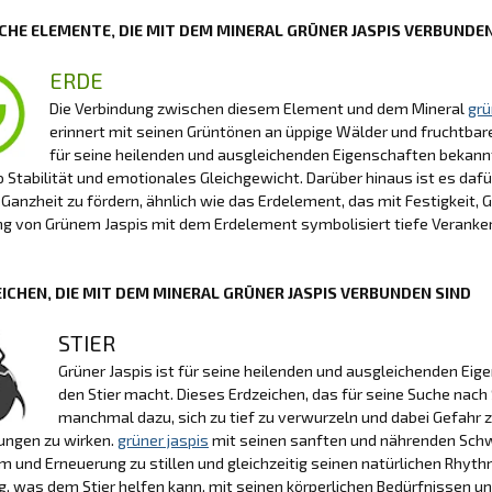
CHE ELEMENTE, DIE MIT DEM MINERAL GRÜNER JASPIS VERBUNDEN
ERDE
Die Verbindung zwischen diesem Element und dem Mineral
grü
erinnert mit seinen Grüntönen an üppige Wälder und fruchtbare
für seine heilenden und ausgleichenden Eigenschaften bekannt.
o Stabilität und emotionales Gleichgewicht. Darüber hinaus ist es dafü
Ganzheit zu fördern, ähnlich wie das Erdelement, das mit Festigkeit, 
ng von Grünem Jaspis mit dem Erdelement symbolisiert tiefe Verank
ICHEN, DIE MIT DEM MINERAL GRÜNER JASPIS VERBUNDEN SIND
STIER
Grüner Jaspis ist für seine heilenden und ausgleichenden Ei
den Stier macht. Dieses Erdzeichen, das für seine Suche nach 
manchmal dazu, sich zu tief zu verwurzeln und dabei Gefahr 
ungen zu wirken.
grüner jaspis
mit seinen sanften und nährenden Schwi
und Erneuerung zu stillen und gleichzeitig seinen natürlichen Rhythm
g, was dem Stier helfen kann, mit seinen körperlichen Bedürfnissen und