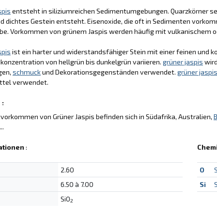
spis
entsteht in siliziumreichen Sedimentumgebungen. Quarzkörner setz
d dichtes Gestein entsteht. Eisenoxide, die oft in Sedimenten vorko
rbe. Vorkommen von grünem Jaspis werden häufig mit vulkanischem o
spis
ist ein harter und widerstandsfähiger Stein mit einer feinen und 
konzentration von hellgrün bis dunkelgrün variieren.
grüner jaspis
wird
gen,
schmuck
und Dekorationsgegenständen verwendet.
grüner jaspi
ttel verwendet.
 :
vorkommen von Grüner Jaspis befinden sich in Südafrika, Australien,
B
..
ationen
:
Chem
2.60
O
6.50 à 7.00
Si
S
SiO
2