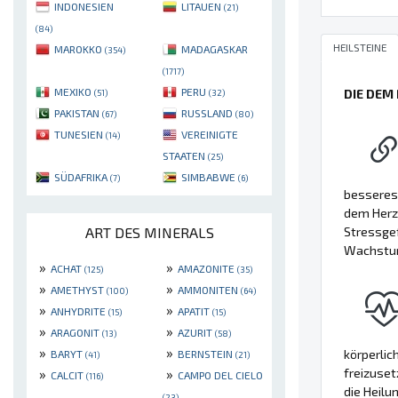
INDONESIEN
LITAUEN
(21)
(84)
HEILSTEINE
MAROKKO
MADAGASKAR
(354)
(1717)
MEXIKO
PERU
DIE DEM
(51)
(32)
PAKISTAN
RUSSLAND
(67)
(80)
TUNESIEN
VEREINIGTE
(14)
STAATEN
(25)
SÜDAFRIKA
SIMBABWE
(7)
(6)
besseres 
dem Herzc
Stressgef
ART DES MINERALS
Wachstum 
»
»
ACHAT
AMAZONITE
(125)
(35)
»
»
AMETHYST
AMMONITEN
(100)
(64)
»
»
ANHYDRITE
APATIT
(15)
(15)
»
»
ARAGONIT
AZURIT
(13)
(58)
»
»
körperlic
BARYT
BERNSTEIN
(41)
(21)
freizuset
»
»
CALCIT
CAMPO DEL CIELO
(116)
die Heilu
(23)