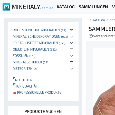
MINERALY.
KATALOG
SAMMLUNGEN
V
com.de
KATALOG
OR
SAMMLERS
ROHE STEINE UND MINERALIEN
(87)
Versand Ihre
MINERALISCHE DEKORATIONEN
(625)
KRISTALLISIERTE MINERALIEN
(555)
OBJEKTE IN MINERALIEN
(922)
FOSSILIEN
(175)
MINERALSCHMUCK
(354)
METEORITEN
(23)
NEUHEITEN
TOP QUALITÄT
PROFESSIONELLE PRODUKTE
PRODUKTE SUCHEN