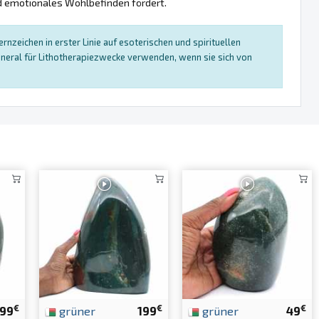
nd emotionales Wohlbefinden fördert.
nzeichen in erster Linie auf esoterischen und spirituellen
neral für Lithotherapiezwecke verwenden, wenn sie sich von
€
€
€
99
grüner
199
grüner
49