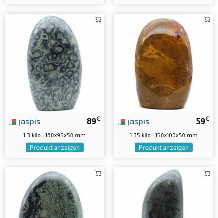
€
€
jaspis
89
jaspis
59
1.3 kilo | 160x95x50 mm
1.35 kilo | 150x100x50 mm
Produkt anzeigen
Produkt anzeigen