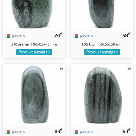
€
€
jaspis
24
jaspis
58
370 gramm | 90x65x40 mm
1.05 kilo | 150x65x50 mm
Produkt anzeigen
Produkt anzeigen
€
€
jaspis
83
jaspis
63