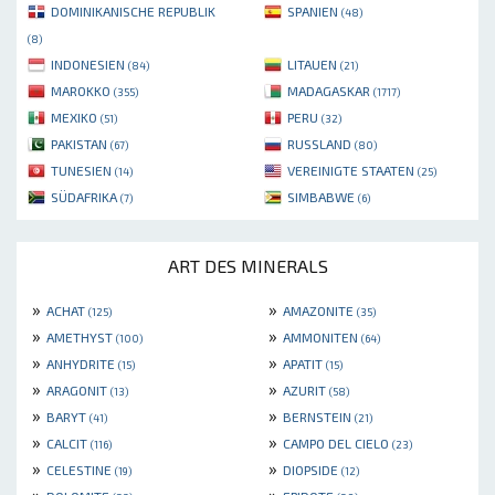
DOMINIKANISCHE REPUBLIK
SPANIEN
(48)
(8)
INDONESIEN
LITAUEN
(84)
(21)
MAROKKO
MADAGASKAR
(355)
(1717)
MEXIKO
PERU
(51)
(32)
PAKISTAN
RUSSLAND
(67)
(80)
TUNESIEN
VEREINIGTE STAATEN
(14)
(25)
SÜDAFRIKA
SIMBABWE
(7)
(6)
ART DES MINERALS
»
»
ACHAT
AMAZONITE
(125)
(35)
»
»
AMETHYST
AMMONITEN
(100)
(64)
»
»
ANHYDRITE
APATIT
(15)
(15)
»
»
ARAGONIT
AZURIT
(13)
(58)
»
»
BARYT
BERNSTEIN
(41)
(21)
»
»
CALCIT
CAMPO DEL CIELO
(116)
(23)
»
»
CELESTINE
DIOPSIDE
(19)
(12)
»
»