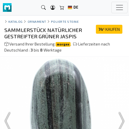
DE
KATALOG
ORNAMENT
POLIERTE STEINE
SAMMLERSTÜCK NATÜRLICHER
74
KAUFEN
€
GESTREIFTER GRÜNER JASPIS
Versand Ihrer Bestellung
.
Lieferzeiten nach
morgen
Deutschland :
3
bis
8
Werktage