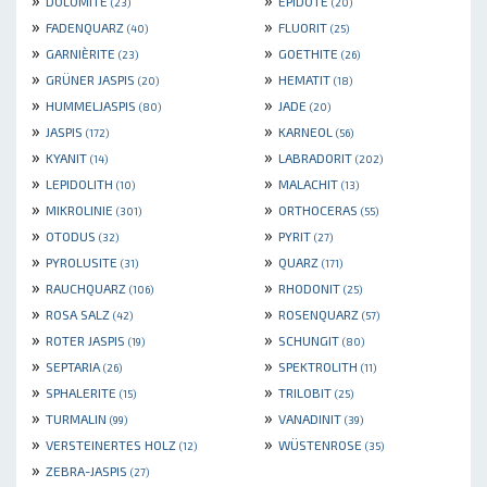
DOLOMITE
EPIDOTE
(23)
(20)
»
»
FADENQUARZ
FLUORIT
(40)
(25)
»
»
GARNIÈRITE
GOETHITE
(23)
(26)
»
»
GRÜNER JASPIS
HEMATIT
(20)
(18)
»
»
HUMMELJASPIS
JADE
(80)
(20)
»
»
JASPIS
KARNEOL
(172)
(56)
»
»
KYANIT
LABRADORIT
(14)
(202)
»
»
LEPIDOLITH
MALACHIT
(10)
(13)
»
»
MIKROLINIE
ORTHOCERAS
(301)
(55)
»
»
OTODUS
PYRIT
(32)
(27)
»
»
PYROLUSITE
QUARZ
(31)
(171)
»
»
RAUCHQUARZ
RHODONIT
(106)
(25)
»
»
ROSA SALZ
ROSENQUARZ
(42)
(57)
»
»
ROTER JASPIS
SCHUNGIT
(19)
(80)
»
»
SEPTARIA
SPEKTROLITH
(26)
(11)
»
»
SPHALERITE
TRILOBIT
(15)
(25)
»
»
TURMALIN
VANADINIT
(99)
(39)
»
»
VERSTEINERTES HOLZ
WÜSTENROSE
(12)
(35)
»
ZEBRA-JASPIS
(27)