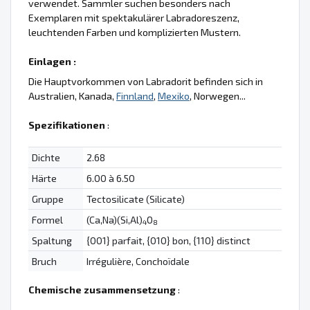
verwendet. Sammler suchen besonders nach
Exemplaren mit spektakulärer Labradoreszenz,
leuchtenden Farben und komplizierten Mustern.
Einlagen :
Die Hauptvorkommen von Labradorit befinden sich in
Australien, Kanada,
Finnland
,
Mexiko
, Norwegen...
Spezifikationen
:
Dichte
2.68
Härte
6.00 à 6.50
Gruppe
Tectosilicate (Silicate)
Formel
(Ca,Na)(Si,Al)
O
4
8
Spaltung
{001} parfait, {010} bon, {110} distinct
Bruch
Irrégulière, Conchoïdale
Chemische zusammensetzung
: