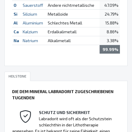
O
Sauerstoff
Andere nichtmetallische
47.09%
Si
Silizium
Metalloide
24.79%
Al
Aluminium
Schlechtes Metall
15.88%
Ca
Kalzium
Erdalkalimetall
8.86%
Na
Natrium
Alkalimetall
3.38%
99.99%
HEILSTEINE
DIE DEM MINERAL LABRADORIT ZUGESCHRIEBENEN
TUGENDEN
SCHUTZ UND SICHERHEIT
Labradorit wird oft als der Schutzstein
schlechthin in der Lithotherapie
angesehen. Es ist bekannt für seine Fähigkeit, einen