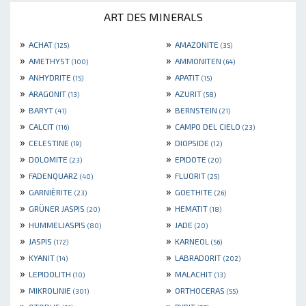
ART DES MINERALS
»
»
ACHAT
AMAZONITE
(125)
(35)
»
»
AMETHYST
AMMONITEN
(100)
(64)
»
»
ANHYDRITE
APATIT
(15)
(15)
»
»
ARAGONIT
AZURIT
(13)
(58)
»
»
BARYT
BERNSTEIN
(41)
(21)
»
»
CALCIT
CAMPO DEL CIELO
(116)
(23)
»
»
CELESTINE
DIOPSIDE
(19)
(12)
»
»
DOLOMITE
EPIDOTE
(23)
(20)
»
»
FADENQUARZ
FLUORIT
(40)
(25)
»
»
GARNIÈRITE
GOETHITE
(23)
(26)
»
»
GRÜNER JASPIS
HEMATIT
(20)
(18)
»
»
HUMMELJASPIS
JADE
(80)
(20)
»
»
JASPIS
KARNEOL
(172)
(56)
»
»
KYANIT
LABRADORIT
(14)
(202)
»
»
LEPIDOLITH
MALACHIT
(10)
(13)
»
»
MIKROLINIE
ORTHOCERAS
(301)
(55)
»
»