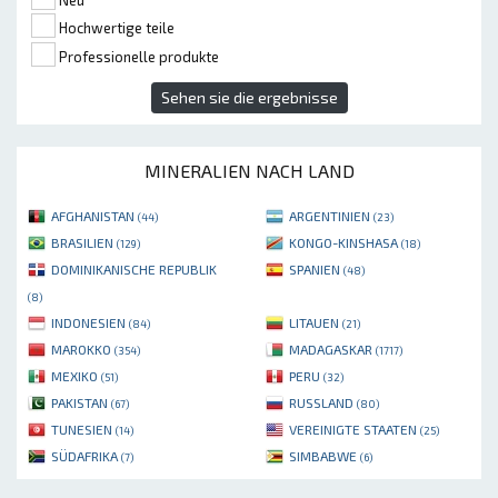
Hochwertige teile
Professionelle produkte
Sehen sie die ergebnisse
MINERALIEN NACH LAND
AFGHANISTAN
ARGENTINIEN
(44)
(23)
BRASILIEN
KONGO-KINSHASA
(129)
(18)
DOMINIKANISCHE REPUBLIK
SPANIEN
(48)
(8)
INDONESIEN
LITAUEN
(84)
(21)
MAROKKO
MADAGASKAR
(354)
(1717)
MEXIKO
PERU
(51)
(32)
PAKISTAN
RUSSLAND
(67)
(80)
TUNESIEN
VEREINIGTE STAATEN
(14)
(25)
SÜDAFRIKA
SIMBABWE
(7)
(6)