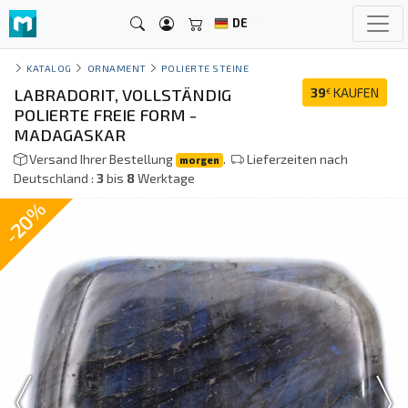
DE
KATALOG
ORNAMENT
POLIERTE STEINE
LABRADORIT, VOLLSTÄNDIG
39
KAUFEN
€
POLIERTE FREIE FORM -
MADAGASKAR
Versand Ihrer Bestellung
.
Lieferzeiten nach
morgen
Deutschland :
3
bis
8
Werktage
-20%