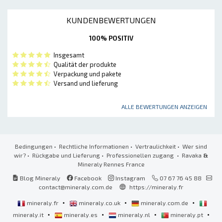
KUNDENBEWERTUNGEN
100% POSITIV
Insgesamt
Qualität der produkte
Verpackung und pakete
Versand und lieferung
ALLE BEWERTUNGEN ANZEIGEN
Bedingungen
•
Rechtliche Informationen
•
Vertraulichkeit
•
Wer sind
wir?
•
Rückgabe und Lieferung
•
Professionellen zugang
• Ravaka
&
Mineraly Rennes France
Blog Mineraly
Facebook
Instagram
07 67 76 45 88
contact@mineraly.com.de
https://mineraly.fr
•
•
•
mineraly.fr
mineraly.co.uk
mineraly.com.de
•
•
•
•
mineraly.it
mineraly.es
mineraly.nl
mineraly.pt