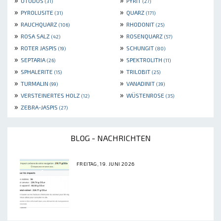
OTODUS
PYRIT
(31)
(27)
»
»
PYROLUSITE
QUARZ
(31)
(171)
»
»
RAUCHQUARZ
RHODONIT
(106)
(25)
»
»
ROSA SALZ
ROSENQUARZ
(42)
(57)
»
»
ROTER JASPIS
SCHUNGIT
(19)
(80)
»
»
SEPTARIA
SPEKTROLITH
(26)
(11)
»
»
SPHALERITE
TRILOBIT
(15)
(25)
»
»
TURMALIN
VANADINIT
(99)
(39)
»
»
VERSTEINERTES HOLZ
WÜSTENROSE
(12)
(35)
»
ZEBRA-JASPIS
(27)
BLOG - NACHRICHTEN
FREITAG, 19. JUNI 2026