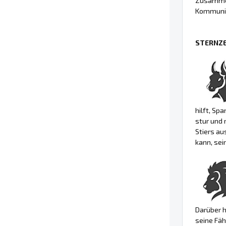
Zusammen
Kommunik
STERNZE
hilft, Sp
stur und 
Stiers au
kann, sei
Darüber h
seine Fäh