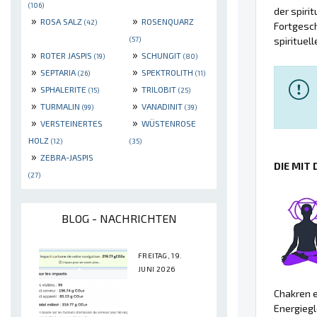
(106)
der spiri
»
»
ROSA SALZ
ROSENQUARZ
(42)
Fortgesch
spirituel
(57)
»
»
ROTER JASPIS
SCHUNGIT
(19)
(80)
»
»
SEPTARIA
SPEKTROLITH
(26)
(11)
»
»
SPHALERITE
TRILOBIT
(15)
(25)
»
»
TURMALIN
VANADINIT
(99)
(39)
»
»
VERSTEINERTES
WÜSTENROSE
HOLZ
(12)
(35)
»
ZEBRA-JASPIS
DIE MIT
(27)
BLOG - NACHRICHTEN
FREITAG, 19.
JUNI 2026
Chakren e
Energieg