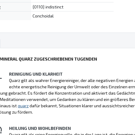
g
{0110} indistinct
Conchoidal
 MINERAL QUARZ ZUGESCHRIEBENEN TUGENDEN
REINIGUNG UND KLARHEIT
Quarz gilt als wahrer Energiereiniger, der alle negativen Energie
echte energetische Reinigung der Umwelt oder des Einzelnen erm
dung gebracht. Es fördert die Konzentration und aktiviert das Gedächtni
Meditationen verwendet, um Gedanken zu klären und ein größeres Bew
inaus ist
quarz
dafür bekannt, Situationen klarer und aussichtsreiche
ösung zu fördern.
HEILUNG UND WOHLBEFINDEN
Quarz gilt als reine Energiequelle, die in der Lage ist, die Energi