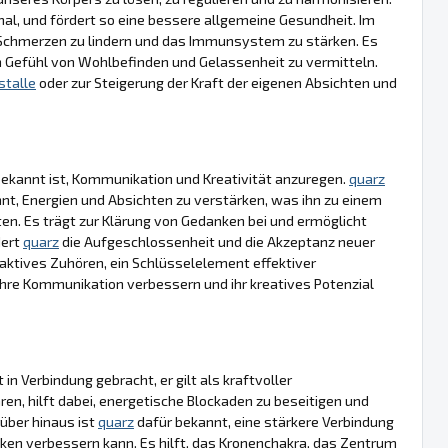
onal, und fördert so eine bessere allgemeine Gesundheit. Im
 Schmerzen zu lindern und das Immunsystem zu stärken. Es
in Gefühl von Wohlbefinden und Gelassenheit zu vermitteln.
istalle
oder zur Steigerung der Kraft der eigenen Absichten und
it bekannt ist, Kommunikation und Kreativität anzuregen.
quarz
nt, Energien und Absichten zu verstärken, was ihn zu einem
n. Es trägt zur Klärung von Gedanken bei und ermöglicht
dert
quarz
die Aufgeschlossenheit und die Akzeptanz neuer
 aktives Zuhören, ein Schlüsselelement effektiver
 ihre Kommunikation verbessern und ihr kreatives Potenzial
 in Verbindung gebracht, er gilt als kraftvoller
ären, hilft dabei, energetische Blockaden zu beseitigen und
rüber hinaus ist
quarz
dafür bekannt, eine stärkere Verbindung
ken verbessern kann. Es hilft, das Kronenchakra, das Zentrum