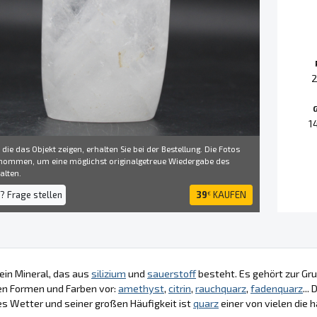
2
1
 die das Objekt zeigen, erhalten Sie bei der Bestellung. Die Fotos
ommen, um eine möglichst originalgetreue Wiedergabe des
alten.
? Frage stellen
39
KAUFEN
€
 ein Mineral, das aus
silizium
und
sauerstoff
besteht. Es gehört zur Gru
nen Formen und Farben vor:
amethyst
,
citrin
,
rauchquarz
,
fadenquarz
...
s Wetter und seiner großen Häufigkeit ist
quarz
einer von vielen die 