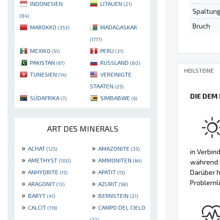
INDONESIEN
LITAUEN
(21)
Spaltun
(84)
Bruch
MAROKKO
MADAGASKAR
(353)
(1717)
MEXIKO
PERU
(51)
(31)
PAKISTAN
RUSSLAND
(67)
(80)
HEILSTEINE
TUNESIEN
VEREINIGTE
(14)
STAATEN
(25)
DIE DEM
SÜDAFRIKA
SIMBABWE
(7)
(6)
ART DES MINERALS
»
»
ACHAT
AMAZONITE
(125)
(35)
in Verbin
»
»
AMETHYST
AMMONITEN
während 
(100)
(64)
»
»
Darüber h
ANHYDRITE
APATIT
(15)
(15)
Probleml
»
»
ARAGONIT
AZURIT
(13)
(58)
»
»
BARYT
BERNSTEIN
(41)
(21)
»
»
CALCIT
CAMPO DEL CIELO
(116)
(22)