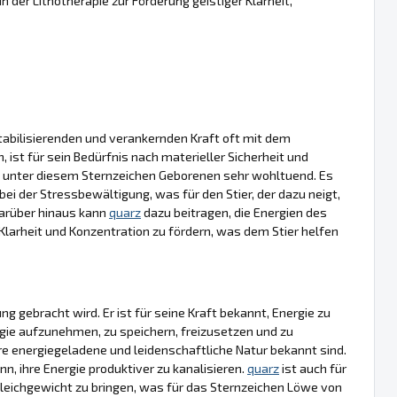
in der Lithotherapie zur Förderung geistiger Klarheit,
abilisierenden und verankernden Kraft oft mit dem
n, ist für sein Bedürfnis nach materieller Sicherheit und
die unter diesem Sternzeichen Geborenen sehr wohltuend. Es
bei der Stressbewältigung, was für den Stier, der dazu neigt,
Darüber hinaus kann
quarz
dazu beitragen, die Energien des
 Klarheit und Konzentration zu fördern, was dem Stier helfen
ng gebracht wird. Er ist für seine Kraft bekannt, Energie zu
ergie aufzunehmen, zu speichern, freizusetzen und zu
ihre energiegeladene und leidenschaftliche Natur bekannt sind.
n, ihre Energie produktiver zu kanalisieren.
quarz
ist auch für
leichgewicht zu bringen, was für das Sternzeichen Löwe von