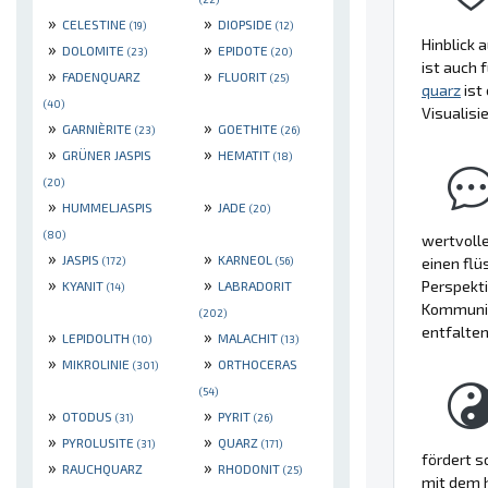
»
»
CELESTINE
DIOPSIDE
(19)
(12)
Hinblick 
»
»
DOLOMITE
EPIDOTE
(23)
(20)
ist auch 
»
»
FADENQUARZ
FLUORIT
(25)
quarz
ist
(40)
Visualis
»
»
GARNIÈRITE
GOETHITE
(23)
(26)
»
»
GRÜNER JASPIS
HEMATIT
(18)
(20)
»
»
HUMMELJASPIS
JADE
(20)
(80)
wertvolle
»
»
JASPIS
KARNEOL
einen flü
(172)
(56)
»
»
Perspekti
KYANIT
LABRADORIT
(14)
Kommunika
(202)
entfalte
»
»
LEPIDOLITH
MALACHIT
(10)
(13)
»
»
MIKROLINIE
ORTHOCERAS
(301)
(54)
»
»
OTODUS
PYRIT
(31)
(26)
»
»
PYROLUSITE
QUARZ
(31)
(171)
fördert s
»
»
RAUCHQUARZ
RHODONIT
(25)
mit dem h