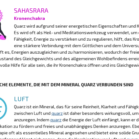
SAHASRARA
Kronenchakra
Quarz wird aufgrund seiner energetischen Eigenschaften und Kr
Es wird oft als Heil- und Meditationswerkzeug verwendet, um 
Fähigkeit, Energie zu verstärken und zu regulieren, hilft, das 
eine stärkere Verbindung mit dem Göttlichen und dem Universu
lft es, Energien auszugleichen und zu harmonisieren, wodurch der freie
ustand des Gleichgewichts und des allgemeinen Wohlbefindens erreich
volle Hilfe für alle sein, die ihr Kronenchakra öffnen und ins Gleichge
CHE ELEMENTE, DIE MIT DEM MINERAL QUARZ VERBUNDEN SIND
LUFT
Quarz ist ein Mineral, das für seine Reinheit, Klarheit und Fähi
zwischen Luft und
quarz
ist daher besonders wirkungsvoll, um d
anzuregen. Indem
quarz
die Energie der Luft einfängt, kann er 
ation zu fördern und freies und unabhängiges Denken anzuregen. Ebe
apie oft als essentielles Mineral angesehen und bietet eine solide Gr