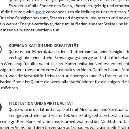
Es wirkt auf alle Ebenen des Seins, körperlich, geistig und emoti
auf die Heilung wird
quarz
verwendet, um die Heilung zu unterstützen,
für seine Fähigkeit bekannt, Stress und Ängste zu reduzieren und so e
 ein wahrer Energieverstärker, der zum Aufladen anderer Steine und
kr
ierungen verwendet werden kann.
KOMMUNIKATION UND KREATIVITÄT
Quarz ist ein Mineral, das in der Lithotherapie für seine Fähigke
verfügt über eine starke Schwingungsenergie und ist dafür bekan
n Werkzeug für alle macht, die ihre Kommunikation verbessern möchte
ssigeren und transparenteren Ausdruck von Ideen. Darüber hinaus för
ven, was die Kreativität freisetzen und anregen kann. Es fördert auch
tion. Somit ist Quartz ein wertvoller Verbündeter für diejenigen, die
n möchten.
MEDITATION UND SPIRITUALITÄT
Quarz wird in der Lithotherapie oft mit Meditation und Spiritualität
Energieverstärker und Heilmittel. Seine Fähigkeit, den Geist zu kl
o eine größere Konzentration und Klarheit während der Meditation. Da
öheren Selbst und dem Universum aufzubauen, was spirituelle Prakti