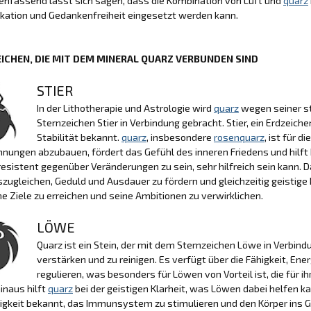
fassend lässt sich sagen, dass die Kombination von Luft und
quarz
ation und Gedankenfreiheit eingesetzt werden kann.
ICHEN, DIE MIT DEM MINERAL QUARZ VERBUNDEN SIND
STIER
In der Lithotherapie und Astrologie wird
quarz
wegen seiner st
Sternzeichen Stier in Verbindung gebracht. Stier, ein Erdzeiche
Stabilität bekannt.
quarz
, insbesondere
rosenquarz
, ist für 
annungen abzubauen, fördert das Gefühl des inneren Friedens und hilft 
resistent gegenüber Veränderungen zu sein, sehr hilfreich sein kann. 
szugleichen, Geduld und Ausdauer zu fördern und gleichzeitig geistige
ne Ziele zu erreichen und seine Ambitionen zu verwirklichen.
LÖWE
Quarz ist ein Stein, der mit dem Sternzeichen Löwe in Verbindu
verstärken und zu reinigen. Es verfügt über die Fähigkeit, En
regulieren, was besonders für Löwen von Vorteil ist, die für 
inaus hilft
quarz
bei der geistigen Klarheit, was Löwen dabei helfen kan
igkeit bekannt, das Immunsystem zu stimulieren und den Körper ins G