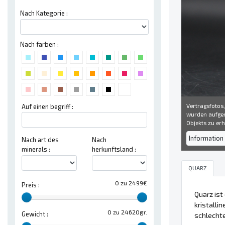
Nach Kategorie :
Nach farben :
Vertragsfotos,
Auf einen begriff :
wurden aufgen
Objekts zu erh
Information 
Nach art des
Nach
minerals :
herkunftsland :
QUARZ
0 zu 2499€
Preis :
Quarz ist
kristalli
0 zu 24620gr.
Gewicht :
schlechte