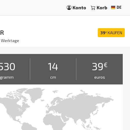
Konto
Korb
DE
AR
39
KAUFEN
€
8
Werktage
530
14
39
€
gramm
cm
euros