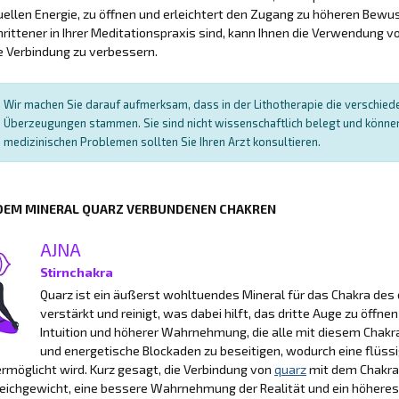
tuellen Energie, zu öffnen und erleichtert den Zugang zu höheren Be
rittener in Ihrer Meditationspraxis sind, kann Ihnen die Verwendung v
le Verbindung zu verbessern.
Wir machen Sie darauf aufmerksam, dass in der Lithotherapie die verschied
Überzeugungen stammen. Sie sind nicht wissenschaftlich belegt und können 
medizinischen Problemen sollten Sie Ihren Arzt konsultieren.
 DEM MINERAL QUARZ VERBUNDENEN CHAKREN
AJNA
Stirnchakra
Quarz ist ein äußerst wohltuendes Mineral für das Chakra des 
verstärkt und reinigt, was dabei hilft, das dritte Auge zu öffne
Intuition und höherer Wahrnehmung, die alle mit diesem Chakr
und energetische Blockaden zu beseitigen, wodurch eine flüs
rmöglicht wird. Kurz gesagt, die Verbindung von
quarz
mit dem Chakra 
leichgewicht, eine bessere Wahrnehmung der Realität und ein höhere