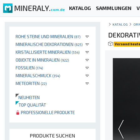
MINERALY.
KATALOG
SAMMLUNGEN
V
com.de
KATALOG
OR
DEKORATI
ROHE STEINE UND MINERALIEN
(87)
MINERALISCHE DEKORATIONEN
Versand heut
(625)
KRISTALLISIERTE MINERALIEN
(554)
OBJEKTE IN MINERALIEN
(922)
FOSSILIEN
(174)
MINERALSCHMUCK
(354)
METEORITEN
(22)
NEUHEITEN
TOP QUALITÄT
PROFESSIONELLE PRODUKTE
PRODUKTE SUCHEN