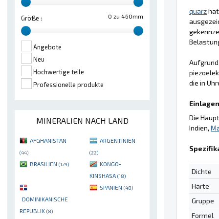
quarz
hat
0 zu 460mm
Größe :
ausgezeic
gekennzei
Belastung
Angebote
Neu
Aufgrund 
Hochwertige teile
piezoele
die in U
Professionelle produkte
Einlagen
Die Haupt
MINERALIEN NACH LAND
Indien,
Ma
AFGHANISTAN
ARGENTINIEN
Spezifik
(44)
(22)
BRASILIEN
KONGO-
(129)
Dichte
KINSHASA
(18)
Härte
SPANIEN
(48)
DOMINIKANISCHE
Gruppe
REPUBLIK
(8)
Formel