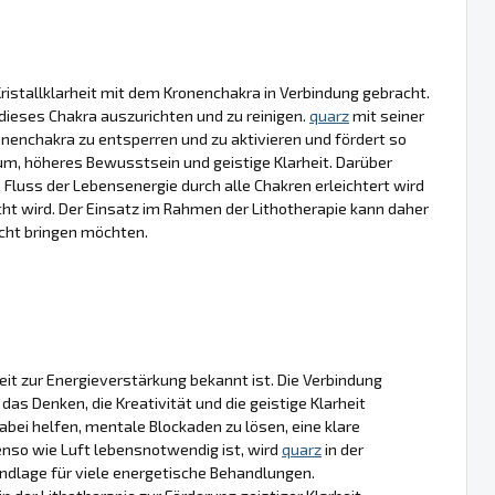
istallklarheit mit dem Kronenchakra in Verbindung gebracht.
dieses Chakra auszurichten und zu reinigen.
quarz
mit seiner
Kronenchakra zu entsperren und zu aktivieren und fördert so
m, höheres Bewusstsein und geistige Klarheit. Darüber
 Fluss der Lebensenergie durch alle Chakren erleichtert wird
t wird. Der Einsatz im Rahmen der Lithotherapie kann daher
wicht bringen möchten.
gkeit zur Energieverstärkung bekannt ist. Die Verbindung
as Denken, die Kreativität und die geistige Klarheit
dabei helfen, mentale Blockaden zu lösen, eine klare
nso wie Luft lebensnotwendig ist, wird
quarz
in der
undlage für viele energetische Behandlungen.