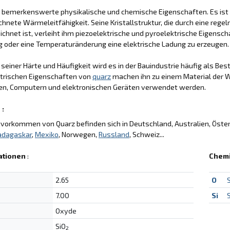
 bemerkenswerte physikalische und chemische Eigenschaften. Es ist s
hnete Wärmeleitfähigkeit. Seine Kristallstruktur, die durch eine re
chnet ist, verleiht ihm piezoelektrische und pyroelektrische Eigenscha
 oder eine Temperaturänderung eine elektrische Ladung zu erzeugen.
seiner Härte und Häufigkeit wird es in der Bauindustrie häufig als Bes
ktrischen Eigenschaften von
quarz
machen ihn zu einem Material der Wa
hren, Computern und elektronischen Geräten verwendet werden.
 :
vorkommen von Quarz befinden sich in Deutschland, Australien, Öster
dagaskar
,
Mexiko
, Norwegen,
Russland
, Schweiz...
ationen
:
Chem
2.65
O
7.00
Si
S
Oxyde
SiO
2