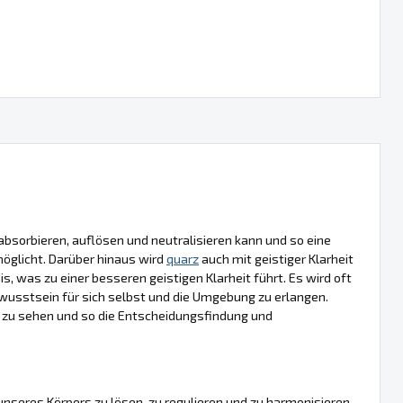
n absorbieren, auflösen und neutralisieren kann und so eine
öglicht. Darüber hinaus wird
quarz
auch mit geistiger Klarheit
s, was zu einer besseren geistigen Klarheit führt. Es wird oft
usstsein für sich selbst und die Umgebung zu erlangen.
r zu sehen und so die Entscheidungsfindung und
en unseres Körpers zu lösen, zu regulieren und zu harmonisieren.