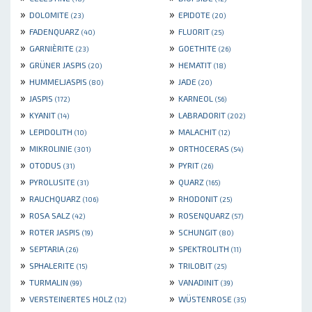
»
»
DOLOMITE
EPIDOTE
(23)
(20)
»
»
FADENQUARZ
FLUORIT
(40)
(25)
»
»
GARNIÈRITE
GOETHITE
(23)
(26)
»
»
GRÜNER JASPIS
HEMATIT
(20)
(18)
»
»
HUMMELJASPIS
JADE
(80)
(20)
»
»
JASPIS
KARNEOL
(172)
(56)
»
»
KYANIT
LABRADORIT
(14)
(202)
»
»
LEPIDOLITH
MALACHIT
(10)
(12)
»
»
MIKROLINIE
ORTHOCERAS
(301)
(54)
»
»
OTODUS
PYRIT
(31)
(26)
»
»
PYROLUSITE
QUARZ
(31)
(165)
»
»
RAUCHQUARZ
RHODONIT
(106)
(25)
»
»
ROSA SALZ
ROSENQUARZ
(42)
(57)
»
»
ROTER JASPIS
SCHUNGIT
(19)
(80)
»
»
SEPTARIA
SPEKTROLITH
(26)
(11)
»
»
SPHALERITE
TRILOBIT
(15)
(25)
»
»
TURMALIN
VANADINIT
(99)
(39)
»
»
VERSTEINERTES HOLZ
WÜSTENROSE
(12)
(35)