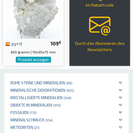
im Rabattcode
€
pyrit
109
Durch das Abonnieren des
Newsletters
800 gramm | 110x95x75 mm
Produkt anzeigen
ROHE STEINE UND MINERALIEN
(86)
MINERALISCHE DEKORATIONEN
(625)
KRISTALLISIERTE MINERALIEN
(549)
OBJEKTE IN MINERALIEN
(919)
FOSSILIEN
(173)
MINERALSCHMUCK
(354)
METEORITEN
(21)