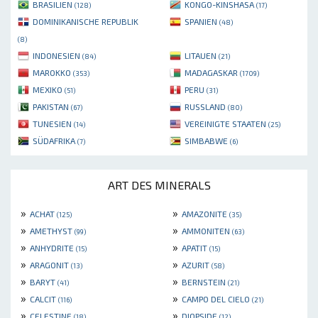
BRASILIEN
KONGO-KINSHASA
(128)
(17)
DOMINIKANISCHE REPUBLIK
SPANIEN
(48)
(8)
INDONESIEN
LITAUEN
(84)
(21)
MAROKKO
MADAGASKAR
(353)
(1709)
MEXIKO
PERU
(51)
(31)
PAKISTAN
RUSSLAND
(67)
(80)
TUNESIEN
VEREINIGTE STAATEN
(14)
(25)
SÜDAFRIKA
SIMBABWE
(7)
(6)
ART DES MINERALS
»
»
ACHAT
AMAZONITE
(125)
(35)
»
»
AMETHYST
AMMONITEN
(99)
(63)
»
»
ANHYDRITE
APATIT
(15)
(15)
»
»
ARAGONIT
AZURIT
(13)
(58)
»
»
BARYT
BERNSTEIN
(41)
(21)
»
»
CALCIT
CAMPO DEL CIELO
(116)
(21)
»
»
CELESTINE
DIOPSIDE
(18)
(12)