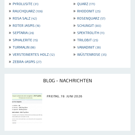
»
»
PYROLUSITE
QUARZ
(31)
(171)
»
»
RAUCHQUARZ
RHODONIT
(106)
(25)
»
»
ROSA SALZ
ROSENQUARZ
(42)
(57)
»
»
ROTER JASPIS
SCHUNGIT
(19)
(80)
»
»
SEPTARIA
SPEKTROLITH
(26)
(11)
»
»
SPHALERITE
TRILOBIT
(15)
(25)
»
»
TURMALIN
VANADINIT
(99)
(39)
»
»
VERSTEINERTES HOLZ
WÜSTENROSE
(12)
(35)
»
ZEBRA-JASPIS
(27)
BLOG - NACHRICHTEN
FREITAG, 19. JUNI 2026