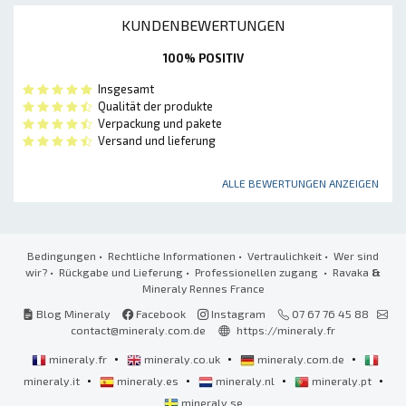
KUNDENBEWERTUNGEN
100% POSITIV
Insgesamt
Qualität der produkte
Verpackung und pakete
Versand und lieferung
ALLE BEWERTUNGEN ANZEIGEN
Bedingungen
•
Rechtliche Informationen
•
Vertraulichkeit
•
Wer sind
wir?
•
Rückgabe und Lieferung
•
Professionellen zugang
• Ravaka
&
Mineraly Rennes France
Blog Mineraly
Facebook
Instagram
07 67 76 45 88
contact@mineraly.com.de
https://mineraly.fr
•
•
•
mineraly.fr
mineraly.co.uk
mineraly.com.de
•
•
•
•
mineraly.it
mineraly.es
mineraly.nl
mineraly.pt
mineraly.se