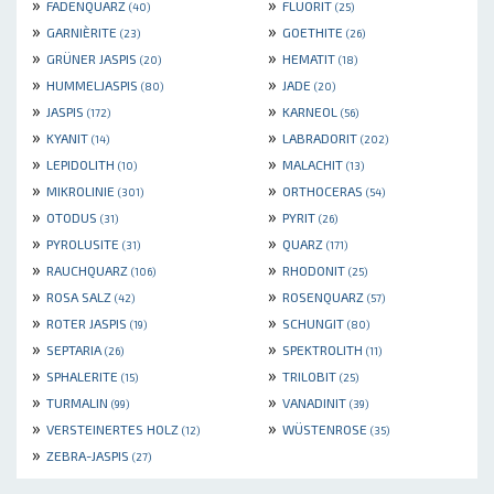
»
»
FADENQUARZ
FLUORIT
(40)
(25)
»
»
GARNIÈRITE
GOETHITE
(23)
(26)
»
»
GRÜNER JASPIS
HEMATIT
(20)
(18)
»
»
HUMMELJASPIS
JADE
(80)
(20)
»
»
JASPIS
KARNEOL
(172)
(56)
»
»
KYANIT
LABRADORIT
(14)
(202)
»
»
LEPIDOLITH
MALACHIT
(10)
(13)
»
»
MIKROLINIE
ORTHOCERAS
(301)
(54)
»
»
OTODUS
PYRIT
(31)
(26)
»
»
PYROLUSITE
QUARZ
(31)
(171)
»
»
RAUCHQUARZ
RHODONIT
(106)
(25)
»
»
ROSA SALZ
ROSENQUARZ
(42)
(57)
»
»
ROTER JASPIS
SCHUNGIT
(19)
(80)
»
»
SEPTARIA
SPEKTROLITH
(26)
(11)
»
»
SPHALERITE
TRILOBIT
(15)
(25)
»
»
TURMALIN
VANADINIT
(99)
(39)
»
»
VERSTEINERTES HOLZ
WÜSTENROSE
(12)
(35)
»
ZEBRA-JASPIS
(27)