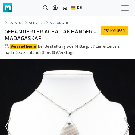
DE
KATALOG
SCHMUCK
ANHÄNGER
GEBÄNDERTER ACHAT ANHÄNGER -
13
KAUFEN
€
MADAGASKAR
bei Bestellung
vor Mittag
.
Lieferzeiten
Versand heute
nach Deutschland :
3
bis
8
Werktage