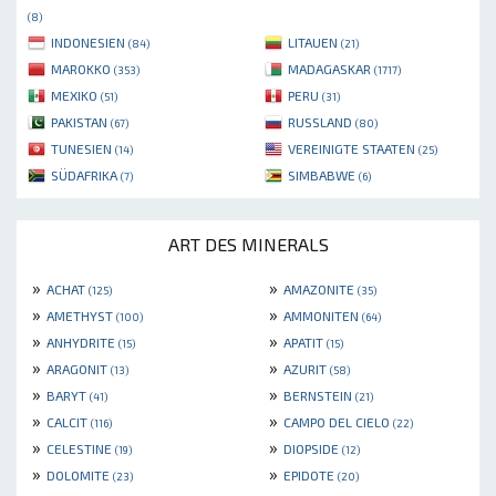
(8)
INDONESIEN
LITAUEN
(84)
(21)
MAROKKO
MADAGASKAR
(353)
(1717)
MEXIKO
PERU
(51)
(31)
PAKISTAN
RUSSLAND
(67)
(80)
TUNESIEN
VEREINIGTE STAATEN
(14)
(25)
SÜDAFRIKA
SIMBABWE
(7)
(6)
ART DES MINERALS
»
»
ACHAT
AMAZONITE
(125)
(35)
»
»
AMETHYST
AMMONITEN
(100)
(64)
»
»
ANHYDRITE
APATIT
(15)
(15)
»
»
ARAGONIT
AZURIT
(13)
(58)
»
»
BARYT
BERNSTEIN
(41)
(21)
»
»
CALCIT
CAMPO DEL CIELO
(116)
(22)
»
»
CELESTINE
DIOPSIDE
(19)
(12)
»
»
DOLOMITE
EPIDOTE
(23)
(20)