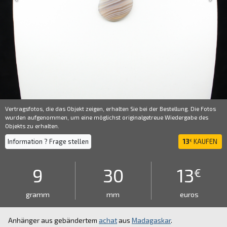
Vertragsfotos, die das Objekt zeigen, erhalten Sie bei der Bestellung. Die Fotos
wurden aufgenommen, um eine möglichst originalgetreue Wiedergabe des
Objekts zu erhalten.
Information ? Frage stellen
13
KAUFEN
€
9
30
13
€
gramm
mm
euros
Anhänger aus gebändertem
achat
aus
Madagaskar
.