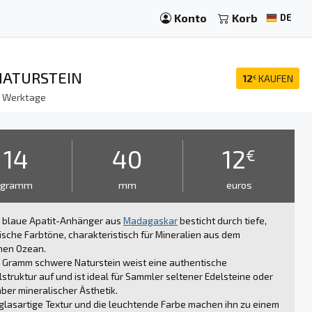
Konto
Korb
DE
NATURSTEIN
12
KAUFEN
€
8
Werktage
14
40
12
€
gramm
mm
euros
r blaue Apatit-Anhänger aus
Madagaskar
besticht durch tiefe,
sche Farbtöne, charakteristisch für Mineralien aus dem
hen Ozean.
 Gramm schwere Naturstein weist eine authentische
llstruktur auf und ist ideal für Sammler seltener Edelsteine oder
ber mineralischer Ästhetik.
glasartige Textur und die leuchtende Farbe machen ihn zu einem