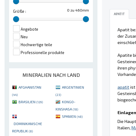
0 zu 460mm
Größe :
APATIT
Angebote
Apatit be
der Zusam
Neu
einschlie
Hochwertige teile
Professionelle produkte
Apatite 
Gesteinen
ihren phy
Vorhanden
MINERALIEN NACH LAND
apatit
ist
AFGHANISTAN
ARGENTINIEN
Gesteins
(44)
(23)
biogeoch
BRASILIEN
KONGO-
(129)
KINSHASA
(18)
Einlagen
SPANIEN
(48)
Die Haupt
DOMINIKANISCHE
Italien,
M
REPUBLIK
(8)