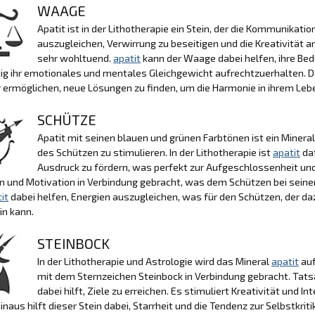
WAAGE
Apatit ist in der Lithotherapie ein Stein, der die Kommunikatio
auszugleichen, Verwirrung zu beseitigen und die Kreativität
sehr wohltuend.
apatit
kann der Waage dabei helfen, ihre B
tig ihr emotionales und mentales Gleichgewicht aufrechtzuerhalten. 
r ermöglichen, neue Lösungen zu finden, um die Harmonie in ihrem Leb
SCHÜTZE
Apatit mit seinen blauen und grünen Farbtönen ist ein Mineral
des Schützen zu stimulieren. In der Lithotherapie ist
apatit
daf
Ausdruck zu fördern, was perfekt zur Aufgeschlossenheit und 
on und Motivation in Verbindung gebracht, was dem Schützen bei sein
it
dabei helfen, Energien auszugleichen, was für den Schützen, der d
in kann.
STEINBOCK
In der Lithotherapie und Astrologie wird das Mineral
apatit
auf
mit dem Sternzeichen Steinbock in Verbindung gebracht. Tats
dabei hilft, Ziele zu erreichen. Es stimuliert Kreativität und 
inaus hilft dieser Stein dabei, Starrheit und die Tendenz zur Selbstkr