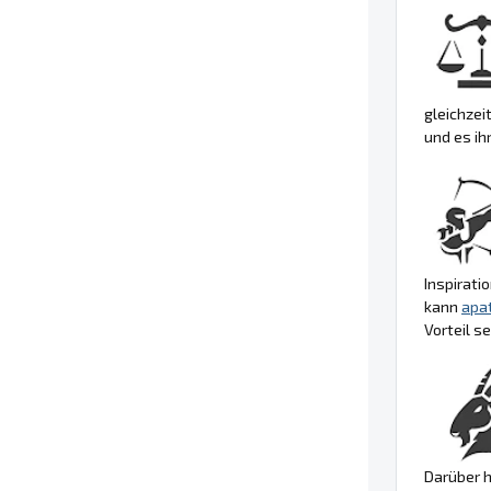
gleichzei
und es ih
Inspirati
kann
apat
Vorteil se
Darüber h