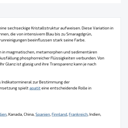
eine sechseckige Kristallstruktur aufweisen. Diese Variation in
nnen, die von intensivem Blau bis zu Smaragdgrün,
Verunreinigungen beeinflussen stark seine Farbe.
men in magmatischen, metamorphen und sedimentären
 Ausfällung phosphorreicher Flüssigkeiten verbunden. Von
hr Glanz ist glasig und ihre Transparenz kann je nach
ls Indikatormineral zur Bestimmung der
nsetzung spielt
apatit
eine entscheidende Rolle in
lien
, Kanada, China,
Spanien
,
Finnland
,
Frankreich
, Indien,