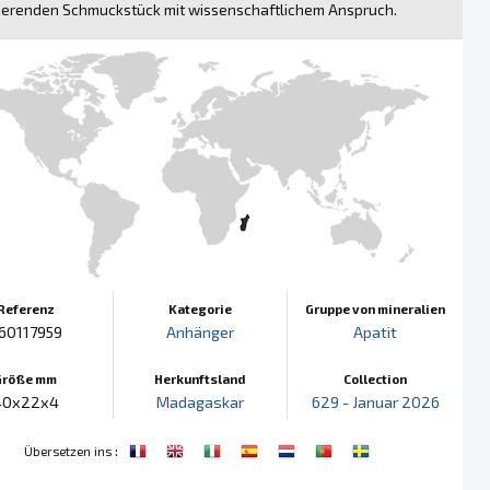
nierenden Schmuckstück mit wissenschaftlichem Anspruch.
Referenz
Kategorie
Gruppe von mineralien
60117959
Anhänger
Apatit
Größe mm
Herkunftsland
Collection
40x22x4
Madagaskar
629 - Januar 2026
:
Übersetzen ins