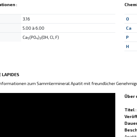
ationen
:
Chem
3.16
O
5.00 à 6.00
Ca
Ca
(PO
)
(OH, Cl, F)
P
5
4
3
H
 LAPIDES
Informationen zum Sammlermineral Apatit mit freundlicher Genehmi
Über 
Titel
:
Veröf
Daue
Besch
Apatit