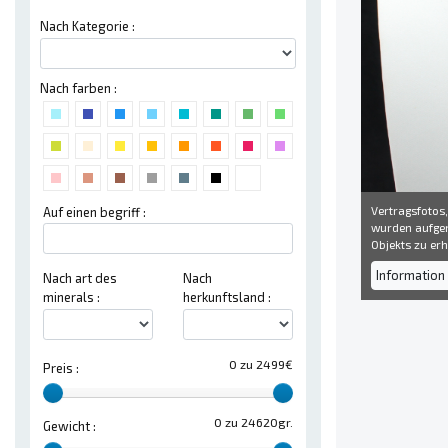
Nach Kategorie :
Nach farben :
Vertragsfotos,
Auf einen begriff :
wurden aufgen
Objekts zu erh
Information 
Nach art des
Nach
minerals :
herkunftsland :
0 zu 2499€
Preis :
0 zu 24620gr.
Gewicht :