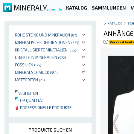
MINERALY.
KATALOG
SAMMLUNGEN
V
com.de
KATALOG
SC
ANHÄNGER
ROHE STEINE UND MINERALIEN
(87)
MINERALISCHE DEKORATIONEN
Versand heut
(625)
KRISTALLISIERTE MINERALIEN
(555)
OBJEKTE IN MINERALIEN
(922)
FOSSILIEN
(175)
MINERALSCHMUCK
(354)
METEORITEN
(23)
NEUHEITEN
TOP QUALITÄT
PROFESSIONELLE PRODUKTE
PRODUKTE SUCHEN