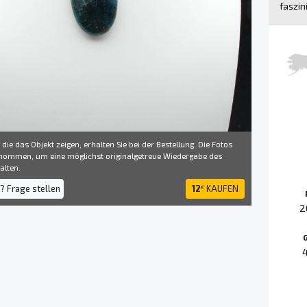
faszi
 die das Objekt zeigen, erhalten Sie bei der Bestellung. Die Fotos
ommen, um eine möglichst originalgetreue Wiedergabe des
alten.
? Frage stellen
12
KAUFEN
€
2