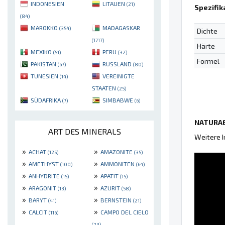
INDONESIEN
LITAUEN
(21)
Spezifik
(84)
MAROKKO
MADAGASKAR
(354)
Dichte
(1717)
Härte
MEXIKO
PERU
(51)
(32)
Formel
PAKISTAN
RUSSLAND
(67)
(80)
TUNESIEN
VEREINIGTE
(14)
STAATEN
(25)
SÜDAFRIKA
SIMBABWE
(7)
(6)
NATURAE
ART DES MINERALS
Weitere 
»
»
ACHAT
AMAZONITE
(125)
(35)
»
»
AMETHYST
AMMONITEN
(100)
(64)
»
»
ANHYDRITE
APATIT
(15)
(15)
»
»
ARAGONIT
AZURIT
(13)
(58)
»
»
BARYT
BERNSTEIN
(41)
(21)
»
»
CALCIT
CAMPO DEL CIELO
(116)
(23)