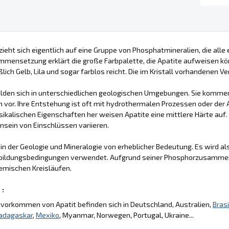
zieht sich eigentlich auf eine Gruppe von Phosphatmineralien, die alle 
mensetzung erklärt die große Farbpalette, die Apatite aufweisen kö
ßlich Gelb, Lila und sogar farblos reicht. Die im Kristall vorhandenen 
bilden sich in unterschiedlichen geologischen Umgebungen. Sie kom
 vor. Ihre Entstehung ist oft mit hydrothermalen Prozessen oder der
sikalischen Eigenschaften her weisen Apatite eine mittlere Härte auf. I
sein von Einschlüssen variieren.
 in der Geologie und Mineralogie von erheblicher Bedeutung. Es wird a
bildungsbedingungen verwendet. Aufgrund seiner Phosphorzusamme
emischen Kreisläufen.
 :
vorkommen von Apatit befinden sich in Deutschland, Australien,
Brasi
adagaskar
,
Mexiko
, Myanmar, Norwegen, Portugal, Ukraine...