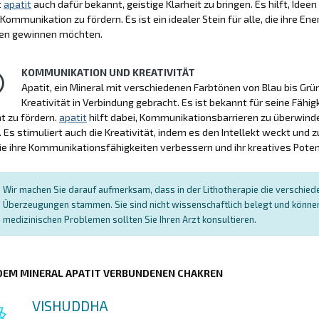
t
apatit
auch dafür bekannt, geistige Klarheit zu bringen. Es hilft, Idee
 Kommunikation zu fördern. Es ist ein idealer Stein für alle, die ihre E
elen gewinnen möchten.
KOMMUNIKATION UND KREATIVITÄT
Apatit, ein Mineral mit verschiedenen Farbtönen von Blau bis Grü
Kreativität in Verbindung gebracht. Es ist bekannt für seine Fähig
ät zu fördern.
apatit
hilft dabei, Kommunikationsbarrieren zu überwinde
 Es stimuliert auch die Kreativität, indem es den Intellekt weckt und zu
 die ihre Kommunikationsfähigkeiten verbessern und ihr kreatives Pote
Wir machen Sie darauf aufmerksam, dass in der Lithotherapie die verschied
Überzeugungen stammen. Sie sind nicht wissenschaftlich belegt und können 
medizinischen Problemen sollten Sie Ihren Arzt konsultieren.
 DEM MINERAL APATIT VERBUNDENEN CHAKREN
VISHUDDHA