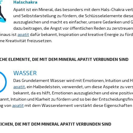
Halschakra
Apatit ist ein Mineral, das besonders mit dem Hals-Chakra verb
und Selbstdarstellung zu fördern, die Schlüsselelemente dies
auszugleichen und macht es einfacher, unsere Gedanken und G
dazu beitragen, die Angst vor öffentlichen Reden zu zerstreu
inaus ist
apatit
dafür bekannt, Inspiration und kreative Energie zu för
e Kreativität freizusetzen.
CHE ELEMENTE, DIE MIT DEM MINERAL APATIT VERBUNDEN SIND
WASSER
Das Grundelement Wasser wird mit Emotionen, Intuition und Hei
apatit
, ein Halbedelstein, verwendet, um diese Aspekte zu ver
bekannt, da es hilft, Emotionen auszugleichen und eine positiv
annt, Intuition und Klarheit zu fördern und so bei der Entscheidungsfi
ng von
apatit
mit dem Wasserelement verstärkt diese Eigenschaften u
ICHEN, DIE MIT DEM MINERAL APATIT VERBUNDEN SIND