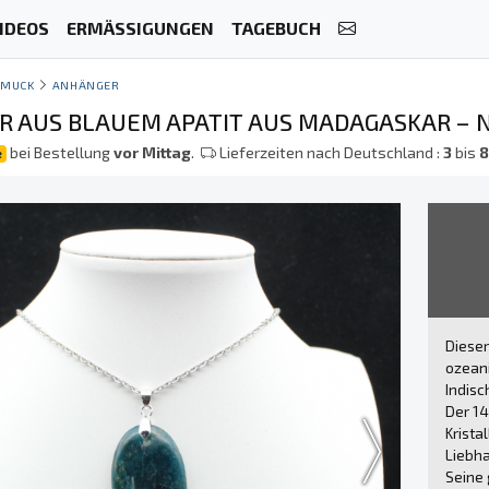
IDEOS
ERMÄSSIGUNGEN
TAGEBUCH
HMUCK
ANHÄNGER
 AUS BLAUEM APATIT AUS MADAGASKAR – 
bei Bestellung
vor Mittag
.
Lieferzeiten nach Deutschland :
3
bis
e
Diese
ozeani
Indisc
Der 14
Krista
Liebha
Seine 