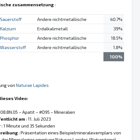
ische zusammensetzung
:
Sauerstoff
Andere nichtmetallische
40.7%
Kalzium
Erdalkalimetall
39%
Phosphor
Andere nichtmetallische
18.5%
Wasserstoff
Andere nichtmetallische
1.8%
100%
gung von
Naturae Lapides
dieses Video:
 08.BN.05 – Apatit – #D95 – Mineralien
fentlicht am
: 11. Juli 2023
r
: 1 Minute und 35 Sekunden
reibung
: Präsentation eines Beispielmineralexemplars von
, der Mineralogiesammlung Naturae Lapides (Natursteine),