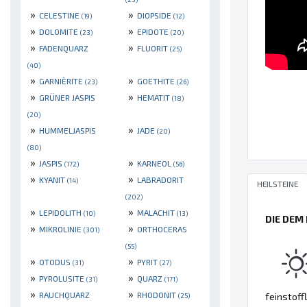
»
»
CELESTINE
DIOPSIDE
(19)
(12)
»
»
DOLOMITE
EPIDOTE
(23)
(20)
»
»
FADENQUARZ
FLUORIT
(25)
(40)
»
»
GARNIÈRITE
GOETHITE
(23)
(26)
»
»
GRÜNER JASPIS
HEMATIT
(18)
(20)
»
»
HUMMELJASPIS
JADE
(20)
(80)
»
»
JASPIS
KARNEOL
(172)
(56)
»
»
KYANIT
LABRADORIT
(14)
HEILSTEINE
(202)
»
»
LEPIDOLITH
MALACHIT
(10)
(13)
DIE DEM
»
»
MIKROLINIE
ORTHOCERAS
(301)
(55)
»
»
OTODUS
PYRIT
(31)
(27)
»
»
PYROLUSITE
QUARZ
(31)
(171)
»
»
RAUCHQUARZ
RHODONIT
feinstoff
(25)