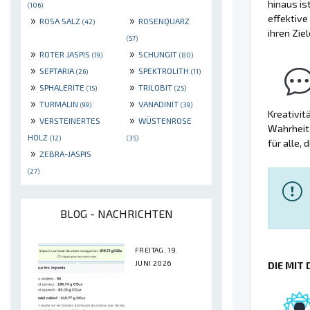
hinaus is
(106)
effektive
»
»
ROSA SALZ
ROSENQUARZ
(42)
ihren Zi
(57)
»
»
ROTER JASPIS
SCHUNGIT
(19)
(80)
»
»
SEPTARIA
SPEKTROLITH
(26)
(11)
»
»
SPHALERITE
TRILOBIT
(15)
(25)
»
»
TURMALIN
VANADINIT
(99)
(39)
Kreativit
»
»
VERSTEINERTES
WÜSTENROSE
Wahrheit.
HOLZ
(12)
(35)
für alle,
»
ZEBRA-JASPIS
(27)
BLOG - NACHRICHTEN
FREITAG, 19.
JUNI 2026
DIE MIT