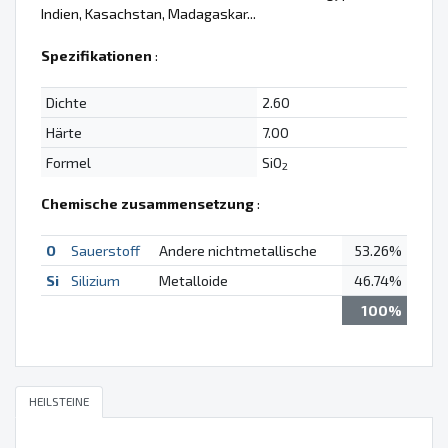
Indien, Kasachstan, Madagaskar...
Spezifikationen
:
Dichte
2.60
Härte
7.00
Formel
SiO
2
Chemische zusammensetzung
:
O
Sauerstoff
Andere nichtmetallische
53.26%
Si
Silizium
Metalloide
46.74%
100%
HEILSTEINE