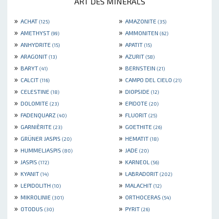
ART DES MINERALS
»
»
ACHAT
AMAZONITE
(125)
(35)
»
»
AMETHYST
AMMONITEN
(99)
(62)
»
»
ANHYDRITE
APATIT
(15)
(15)
»
»
ARAGONIT
AZURIT
(13)
(58)
»
»
BARYT
BERNSTEIN
(41)
(21)
»
»
CALCIT
CAMPO DEL CIELO
(116)
(21)
»
»
CELESTINE
DIOPSIDE
(18)
(12)
»
»
DOLOMITE
EPIDOTE
(23)
(20)
»
»
FADENQUARZ
FLUORIT
(40)
(25)
»
»
GARNIÈRITE
GOETHITE
(23)
(26)
»
»
GRÜNER JASPIS
HEMATIT
(20)
(18)
»
»
HUMMELJASPIS
JADE
(80)
(20)
»
»
JASPIS
KARNEOL
(172)
(56)
»
»
KYANIT
LABRADORIT
(14)
(202)
»
»
LEPIDOLITH
MALACHIT
(10)
(12)
»
»
MIKROLINIE
ORTHOCERAS
(301)
(54)
»
»
OTODUS
PYRIT
(30)
(26)