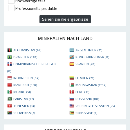
Hochwertige teile
Professionelle produkte
Sehen sie die ergebnisse
MINERALIEN NACH LAND
AFGHANISTAN
ARGENTINIEN
(44)
(21)
BRASILIEN
KONGO-KINSHASA
(128)
(17)
DOMINIKANISCHE REPUBLIK
SPANIEN
(48)
(8)
INDONESIEN
LITAUEN
(84)
(21)
MAROKKO
MADAGASKAR
(350)
(1704)
MEXIKO
PERU
(51)
(31)
PAKISTAN
RUSSLAND
(67)
(80)
TUNESIEN
VEREINIGTE STAATEN
(14)
(25)
SÜDAFRIKA
SIMBABWE
(7)
(6)