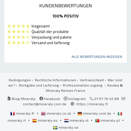
KUNDENBEWERTUNGEN
100% POSITIV
Insgesamt
Qualität der produkte
Verpackung und pakete
Versand und lieferung
ALLE BEWERTUNGEN ANZEIGEN
Bedingungen
•
Rechtliche Informationen
•
Vertraulichkeit
•
Wer sind
wir?
•
Rückgabe und Lieferung
•
Professionellen zugang
• Ravaka
&
Mineraly Rennes France
Blog Mineraly
Facebook
Instagram
07 67 76 45 88
contact@mineraly.com.de
https://mineraly.fr
•
•
•
mineraly.fr
mineraly.co.uk
mineraly.com.de
•
•
•
•
mineraly.it
mineraly.es
mineraly.nl
mineraly.pt
mineraly.se