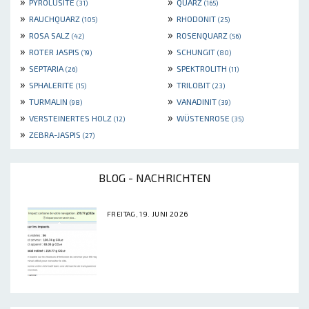
»
»
PYROLUSITE
QUARZ
(31)
(165)
»
»
RAUCHQUARZ
RHODONIT
(105)
(25)
»
»
ROSA SALZ
ROSENQUARZ
(42)
(56)
»
»
ROTER JASPIS
SCHUNGIT
(19)
(80)
»
»
SEPTARIA
SPEKTROLITH
(26)
(11)
»
»
SPHALERITE
TRILOBIT
(15)
(23)
»
»
TURMALIN
VANADINIT
(98)
(39)
»
»
VERSTEINERTES HOLZ
WÜSTENROSE
(12)
(35)
»
ZEBRA-JASPIS
(27)
BLOG - NACHRICHTEN
FREITAG, 19. JUNI 2026