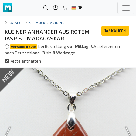
DE
KATALOG
SCHMUCK
ANHÄNGER
KLEINER ANHÄNGER AUS ROTEM
14
KAUFEN
€
JASPIS - MADAGASKAR
bei Bestellung
vor Mittag
.
Lieferzeiten
Versand heute
nach Deutschland :
3
bis
8
Werktage
Kette enthalten
NEW