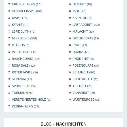
»
»
GRÜNER JASPIS
HEMATIT
(20)
(18)
»
»
HUMMELJASPIS
JADE
(80)
(20)
»
»
JASPIS
KARNEOL
(172)
(56)
»
»
KYANIT
LABRADORIT
(14)
(202)
»
»
LEPIDOLITH
MALACHIT
(10)
(13)
»
»
MIKROLINIE
ORTHOCERAS
(301)
(55)
»
»
OTODUS
PYRIT
(31)
(27)
»
»
PYROLUSITE
QUARZ
(31)
(171)
»
»
RAUCHQUARZ
RHODONIT
(106)
(25)
»
»
ROSA SALZ
ROSENQUARZ
(42)
(57)
»
»
ROTER JASPIS
SCHUNGIT
(19)
(80)
»
»
SEPTARIA
SPEKTROLITH
(26)
(11)
»
»
SPHALERITE
TRILOBIT
(15)
(25)
»
»
TURMALIN
VANADINIT
(99)
(39)
»
»
VERSTEINERTES HOLZ
WÜSTENROSE
(12)
(35)
»
ZEBRA-JASPIS
(27)
BLOG - NACHRICHTEN