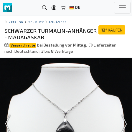
DE
KATALOG
SCHMUCK
ANHÄNGER
SCHWARZER TURMALIN-ANHÄNGER
12
KAUFEN
€
- MADAGASKAR
bei Bestellung
vor Mittag
.
Lieferzeiten
Versand heute
nach Deutschland :
3
bis
8
Werktage