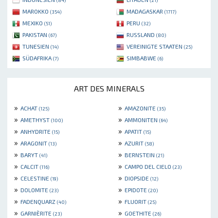
(84)
(21)
MAROKKO
MADAGASKAR
(354)
(1717)
MEXIKO
PERU
(51)
(32)
PAKISTAN
RUSSLAND
(67)
(80)
TUNESIEN
VEREINIGTE STAATEN
(14)
(25)
SÜDAFRIKA
SIMBABWE
(7)
(6)
ART DES MINERALS
»
»
ACHAT
AMAZONITE
(125)
(35)
»
»
AMETHYST
AMMONITEN
(100)
(64)
»
»
ANHYDRITE
APATIT
(15)
(15)
»
»
ARAGONIT
AZURIT
(13)
(58)
»
»
BARYT
BERNSTEIN
(41)
(21)
»
»
CALCIT
CAMPO DEL CIELO
(116)
(23)
»
»
CELESTINE
DIOPSIDE
(19)
(12)
»
»
DOLOMITE
EPIDOTE
(23)
(20)
»
»
FADENQUARZ
FLUORIT
(40)
(25)
»
»
GARNIÈRITE
GOETHITE
(23)
(26)