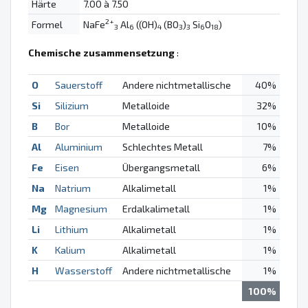
Härte
7.00 à 7.50
2+
Formel
NaFe
Al
((OH)
(BO
)
Si
O
)
3
6
4
3
3
6
18
Chemische zusammensetzung
:
O
Sauerstoff
Andere nichtmetallische
40%
Si
Silizium
Metalloide
32%
B
Bor
Metalloide
10%
Al
Aluminium
Schlechtes Metall
7%
Fe
Eisen
Übergangsmetall
6%
Na
Natrium
Alkalimetall
1%
Mg
Magnesium
Erdalkalimetall
1%
Li
Lithium
Alkalimetall
1%
K
Kalium
Alkalimetall
1%
H
Wasserstoff
Andere nichtmetallische
1%
100%