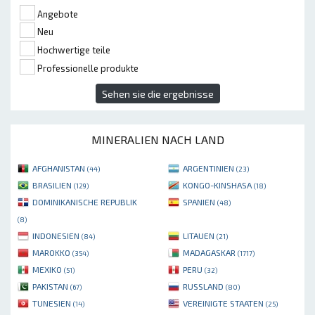
Angebote
Neu
Hochwertige teile
Professionelle produkte
Sehen sie die ergebnisse
MINERALIEN NACH LAND
AFGHANISTAN
ARGENTINIEN
(44)
(23)
BRASILIEN
KONGO-KINSHASA
(129)
(18)
DOMINIKANISCHE REPUBLIK
SPANIEN
(48)
(8)
INDONESIEN
LITAUEN
(84)
(21)
MAROKKO
MADAGASKAR
(354)
(1717)
MEXIKO
PERU
(51)
(32)
PAKISTAN
RUSSLAND
(67)
(80)
TUNESIEN
VEREINIGTE STAATEN
(14)
(25)