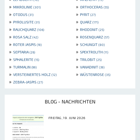
»
»
MIKROLINIE
ORTHOCERAS
(301)
(55)
»
»
OTODUS
PYRIT
(31)
(27)
»
»
PYROLUSITE
QUARZ
(31)
(171)
»
»
RAUCHQUARZ
RHODONIT
(106)
(25)
»
»
ROSA SALZ
ROSENQUARZ
(42)
(57)
»
»
ROTER JASPIS
SCHUNGIT
(19)
(80)
»
»
SEPTARIA
SPEKTROLITH
(26)
(11)
»
»
SPHALERITE
TRILOBIT
(15)
(25)
»
»
TURMALIN
VANADINIT
(99)
(39)
»
»
VERSTEINERTES HOLZ
WÜSTENROSE
(12)
(35)
»
ZEBRA-JASPIS
(27)
BLOG - NACHRICHTEN
FREITAG, 19. JUNI 2026