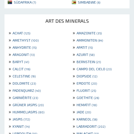
SÜDAFRIKA
SIMBABWE
(7)
(6)
ART DES MINERALS
»
»
ACHAT
AMAZONITE
(125)
(35)
»
»
AMETHYST
AMMONITEN
(100)
(64)
»
»
ANHYDRITE
APATIT
(15)
(15)
»
»
ARAGONIT
AZURIT
(13)
(58)
»
»
BARYT
BERNSTEIN
(41)
(21)
»
»
CALCIT
CAMPO DEL CIELO
(116)
(23)
»
»
CELESTINE
DIOPSIDE
(19)
(12)
»
»
DOLOMITE
EPIDOTE
(23)
(20)
»
»
FADENQUARZ
FLUORIT
(40)
(25)
»
»
GARNIÈRITE
GOETHITE
(23)
(26)
»
»
GRÜNER JASPIS
HEMATIT
(20)
(18)
»
»
HUMMELJASPIS
JADE
(80)
(20)
»
»
JASPIS
KARNEOL
(172)
(56)
»
»
KYANIT
LABRADORIT
(14)
(202)
»
»
LEPIDOLITH
MALACHIT
(10)
(13)