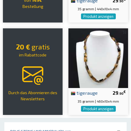
tigerauge
29
von
149€
.90
Bestellung
35 gramm | 440x10x4 mm
Produkt anzeigen
20 €
gratis
im Rabattcode
€
tigerauge
29
Durch das Abonnieren des
.90
Newsletters
35 gramm | 460x10x4 mm
Produkt anzeigen