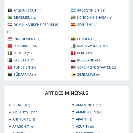
AFGHANISTAN
ARGENTINIEN
(44)
(23)
BRASILIEN
KONGO-KINSHASA
(129)
(18)
DOMINIKANISCHE REPUBLIK
SPANIEN
(48)
(8)
INDONESIEN
LITAUEN
(84)
(21)
MAROKKO
MADAGASKAR
(354)
(1717)
MEXIKO
PERU
(51)
(32)
PAKISTAN
RUSSLAND
(67)
(80)
TUNESIEN
VEREINIGTE STAATEN
(14)
(25)
SÜDAFRIKA
SIMBABWE
(7)
(6)
ART DES MINERALS
»
»
ACHAT
AMAZONITE
(125)
(35)
»
»
AMETHYST
AMMONITEN
(100)
(64)
»
»
ANHYDRITE
APATIT
(15)
(15)
»
»
ARAGONIT
AZURIT
(13)
(58)
»
»