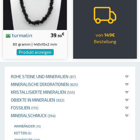
€
turmalin
39
von
149€
.90
Bestellung
80 gramm | 440x10x2 mm
Produkt anzeigen
ROHE STEINE UND MINERALIEN
(87)
MINERALISCHE DEKORATIONEN
(625)
KRISTALLISIERTE MINERALIEN
(555)
OBJEKTE IN MINERALIEN
(922)
FOSSILIEN
(175)
MINERALSCHMUCK
(354)
ARMBÄNDER
(15)
KETTEN
(9)
ANHÄNGER