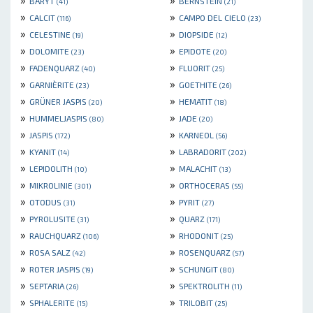
BARYT
BERNSTEIN
(41)
(21)
»
»
CALCIT
CAMPO DEL CIELO
(116)
(23)
»
»
CELESTINE
DIOPSIDE
(19)
(12)
»
»
DOLOMITE
EPIDOTE
(23)
(20)
»
»
FADENQUARZ
FLUORIT
(40)
(25)
»
»
GARNIÈRITE
GOETHITE
(23)
(26)
»
»
GRÜNER JASPIS
HEMATIT
(20)
(18)
»
»
HUMMELJASPIS
JADE
(80)
(20)
»
»
JASPIS
KARNEOL
(172)
(56)
»
»
KYANIT
LABRADORIT
(14)
(202)
»
»
LEPIDOLITH
MALACHIT
(10)
(13)
»
»
MIKROLINIE
ORTHOCERAS
(301)
(55)
»
»
OTODUS
PYRIT
(31)
(27)
»
»
PYROLUSITE
QUARZ
(31)
(171)
»
»
RAUCHQUARZ
RHODONIT
(106)
(25)
»
»
ROSA SALZ
ROSENQUARZ
(42)
(57)
»
»
ROTER JASPIS
SCHUNGIT
(19)
(80)
»
»
SEPTARIA
SPEKTROLITH
(26)
(11)
»
»
SPHALERITE
TRILOBIT
(15)
(25)