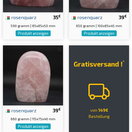
€
€
rosenquarz
35
rosenquarz
39
590 gramm | 85x85x50 mm
650 gramm | 100x85x45 mm
Produkt anzeigen
Produkt anzeigen
*
Gratisversand !
€
rosenquarz
39
von
149€
Bestellung
660 gramm | 115x75x40 mm
Produkt anzeigen