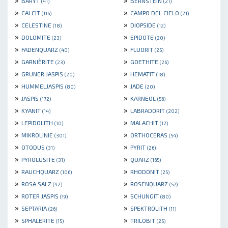
BARYT
BERNSTEIN
(41)
(21)
»
»
CALCIT
CAMPO DEL CIELO
(116)
(21)
»
»
CELESTINE
DIOPSIDE
(18)
(12)
»
»
DOLOMITE
EPIDOTE
(23)
(20)
»
»
FADENQUARZ
FLUORIT
(40)
(25)
»
»
GARNIÈRITE
GOETHITE
(23)
(26)
»
»
GRÜNER JASPIS
HEMATIT
(20)
(18)
»
»
HUMMELJASPIS
JADE
(80)
(20)
»
»
JASPIS
KARNEOL
(172)
(56)
»
»
KYANIT
LABRADORIT
(14)
(202)
»
»
LEPIDOLITH
MALACHIT
(10)
(12)
»
»
MIKROLINIE
ORTHOCERAS
(301)
(54)
»
»
OTODUS
PYRIT
(31)
(26)
»
»
PYROLUSITE
QUARZ
(31)
(165)
»
»
RAUCHQUARZ
RHODONIT
(106)
(25)
»
»
ROSA SALZ
ROSENQUARZ
(42)
(57)
»
»
ROTER JASPIS
SCHUNGIT
(19)
(80)
»
»
SEPTARIA
SPEKTROLITH
(26)
(11)
»
»
SPHALERITE
TRILOBIT
(15)
(25)