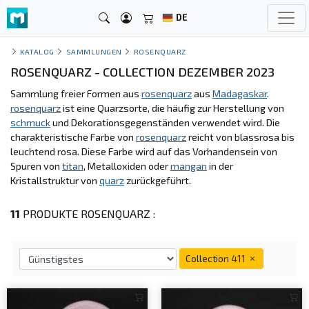
DE
KATALOG
SAMMLUNGEN
ROSENQUARZ
ROSENQUARZ - COLLECTION DEZEMBER 2023
Sammlung freier Formen aus
rosenquarz
aus
Madagaskar
.
rosenquarz
ist eine Quarzsorte, die häufig zur Herstellung von
schmuck
und Dekorationsgegenständen verwendet wird. Die
charakteristische Farbe von
rosenquarz
reicht von blassrosa bis
leuchtend rosa. Diese Farbe wird auf das Vorhandensein von
Spuren von
titan
, Metalloxiden oder
mangan
in der
Kristallstruktur von
quarz
zurückgeführt.
11
PRODUKTE ROSENQUARZ :
Collection 411