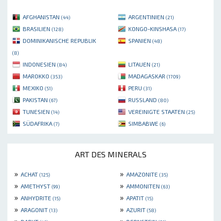
AFGHANISTAN
ARGENTINIEN
(44)
(21)
BRASILIEN
KONGO-KINSHASA
(128)
(17)
DOMINIKANISCHE REPUBLIK
SPANIEN
(48)
(8)
INDONESIEN
LITAUEN
(84)
(21)
MAROKKO
MADAGASKAR
(353)
(1709)
MEXIKO
PERU
(51)
(31)
PAKISTAN
RUSSLAND
(67)
(80)
TUNESIEN
VEREINIGTE STAATEN
(14)
(25)
SÜDAFRIKA
SIMBABWE
(7)
(6)
ART DES MINERALS
»
»
ACHAT
AMAZONITE
(125)
(35)
»
»
AMETHYST
AMMONITEN
(99)
(63)
»
»
ANHYDRITE
APATIT
(15)
(15)
»
»
ARAGONIT
AZURIT
(13)
(58)
»
»