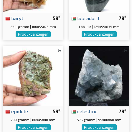
€
€
baryt
59
labradorit
79
250 gramm | 100x55x75 mm
1.66 kilo | 125x55x135 mm
Produkt anzeigen
Produkt anzeigen
€
€
epidote
59
celestine
79
200 gramm | 80x45x40 mm
575 gramm | 95x80x60 mm
Produkt anzeigen
Produkt anzeigen