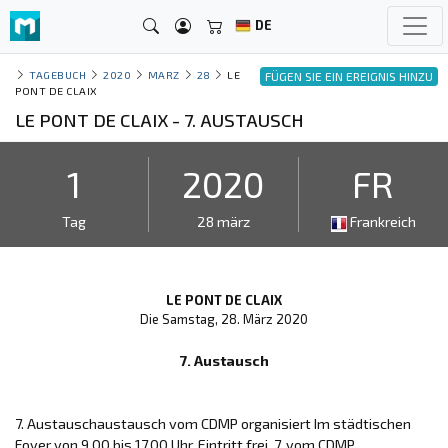
DE
TAGEBUCH
2020
MARZ
28
LE
FÜGEN SIE EIN EREIGNIS HINZU
PONT DE CLAIX
LE PONT DE CLAIX - 7. AUSTAUSCH
1
2020
FR
Tag
28 märz
Frankreich
LE PONT DE CLAIX
Die Samstag, 28. März 2020
7. Austausch
7. Austauschaustausch vom CDMP organisiert Im städtischen
Foyer von 9.00 bis 17.00 Uhr. Eintritt frei. 7. vom CDMP