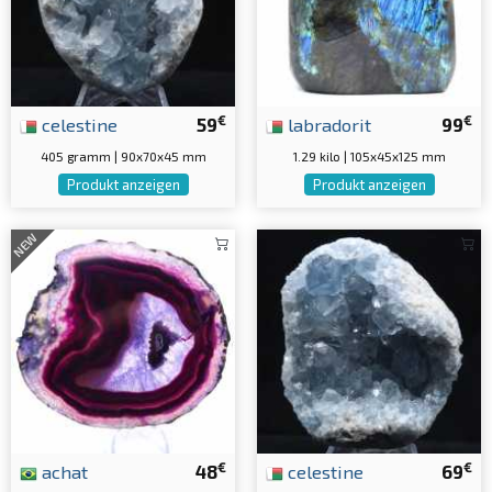
€
€
celestine
59
labradorit
99
405 gramm | 90x70x45 mm
1.29 kilo | 105x45x125 mm
Produkt anzeigen
Produkt anzeigen
NEW
€
€
achat
48
celestine
69