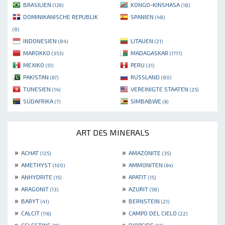
BRASILIEN
KONGO-KINSHASA
(129)
(18)
DOMINIKANISCHE REPUBLIK
SPANIEN
(48)
(8)
INDONESIEN
LITAUEN
(84)
(21)
MAROKKO
MADAGASKAR
(353)
(1717)
MEXIKO
PERU
(51)
(31)
PAKISTAN
RUSSLAND
(67)
(80)
TUNESIEN
VEREINIGTE STAATEN
(14)
(25)
SÜDAFRIKA
SIMBABWE
(7)
(6)
ART DES MINERALS
»
»
ACHAT
AMAZONITE
(125)
(35)
»
»
AMETHYST
AMMONITEN
(100)
(64)
»
»
ANHYDRITE
APATIT
(15)
(15)
»
»
ARAGONIT
AZURIT
(13)
(58)
»
»
BARYT
BERNSTEIN
(41)
(21)
»
»
CALCIT
CAMPO DEL CIELO
(116)
(22)
»
»