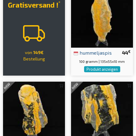
*
Gratisversand !
€
hummeljaspis
44
von
149€
Bestellung
100 gramm | 135x55x10 mm
Produkt anzeigen
NEW
NEW