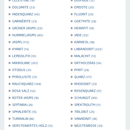
CELESTINE
DIOPSIDE
(19)
(12)
»
»
DOLOMITE
EPIDOTE
(23)
(20)
»
»
FADENQUARZ
FLUORIT
(40)
(25)
»
»
GARNIÈRITE
GOETHITE
(23)
(26)
»
»
GRÜNER JASPIS
HEMATIT
(20)
(18)
»
»
HUMMELJASPIS
JADE
(80)
(20)
»
»
JASPIS
KARNEOL
(172)
(56)
»
»
KYANIT
LABRADORIT
(14)
(202)
»
»
LEPIDOLITH
MALACHIT
(10)
(13)
»
»
MIKROLINIE
ORTHOCERAS
(301)
(54)
»
»
OTODUS
PYRIT
(31)
(26)
»
»
PYROLUSITE
QUARZ
(31)
(171)
»
»
RAUCHQUARZ
RHODONIT
(106)
(25)
»
»
ROSA SALZ
ROSENQUARZ
(42)
(57)
»
»
ROTER JASPIS
SCHUNGIT
(19)
(80)
»
»
SEPTARIA
SPEKTROLITH
(26)
(11)
»
»
SPHALERITE
TRILOBIT
(15)
(25)
»
»
TURMALIN
VANADINIT
(99)
(39)
»
»
VERSTEINERTES HOLZ
WÜSTENROSE
(12)
(35)