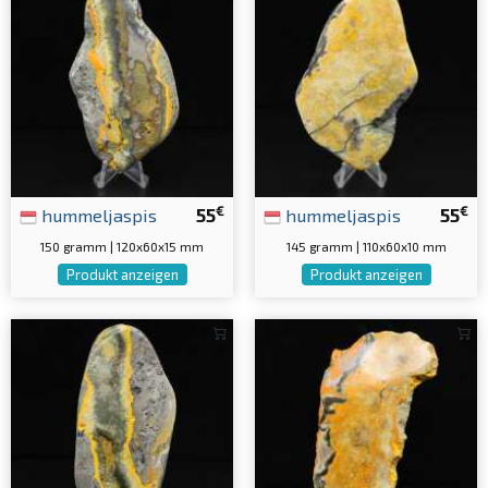
€
€
hummeljaspis
55
hummeljaspis
55
150 gramm | 120x60x15 mm
145 gramm | 110x60x10 mm
Produkt anzeigen
Produkt anzeigen