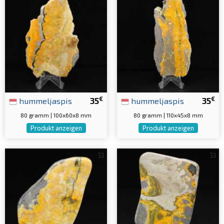
€
€
hummeljaspis
35
hummeljaspis
35
80 gramm | 100x60x8 mm
80 gramm | 110x45x8 mm
Produkt anzeigen
Produkt anzeigen