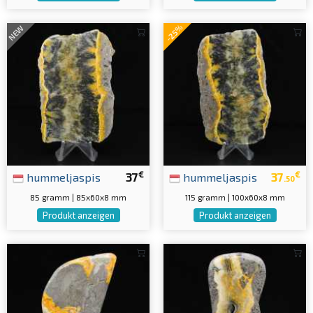
-25%
NEW
€
€
hummeljaspis
37
hummeljaspis
37
.50
85 gramm | 85x60x8 mm
115 gramm | 100x60x8 mm
Produkt anzeigen
Produkt anzeigen