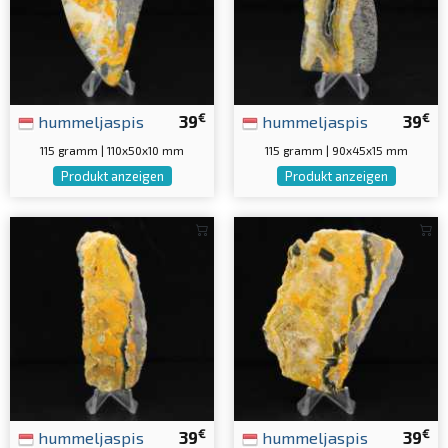
€
€
hummeljaspis
39
hummeljaspis
39
115 gramm | 110x50x10 mm
115 gramm | 90x45x15 mm
Produkt anzeigen
Produkt anzeigen
€
€
hummeljaspis
39
hummeljaspis
39