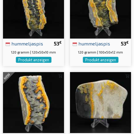
€
€
hummeljaspis
53
hummeljaspis
53
120 gramm | 120x50x10 mm
120 gramm | 100x50x12 mm
Produkt anzeigen
Produkt anzeigen
NEW