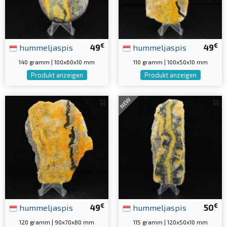
€
€
hummeljaspis
49
hummeljaspis
49
140 gramm | 100x60x10 mm
110 gramm | 100x50x10 mm
Produkt anzeigen
Produkt anzeigen
NEW
€
€
hummeljaspis
49
hummeljaspis
50
120 gramm | 90x70x80 mm
115 gramm | 120x50x10 mm