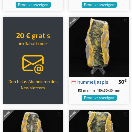
Produkt anzeigen
Produkt anzeigen
NEW
20 €
gratis
im Rabattcode
€
hummeljaspis
50
Durch das Abonnieren des
Newsletters
115 gramm | 110x50x10 mm
Produkt anzeigen
NEW
NEW